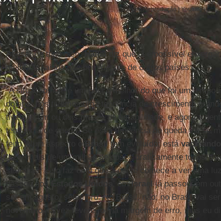
(Foto: Reprodução | Youtube)
Apesar de tudo isso,
Hallal
diz que já é possível enxergar
melhoras, ainda que bem depois de outros países:
“A situação hoje é um pouco melhor do que foi um tempo 
do ano, nós tivemos uma tendência de crescimento grand
tivemos um ou dois meses de estabilidade, e agora a gen
tendência de queda. Se essa tendência de queda vai se m
feito. Num aspecto o
Brasil
tem evoluído: está
vacinando
fazer mais de um milhão de doses praticamente todos os 
semanas. Isso faz com que a gente comece a ver uma luz n
passou nos
Estados
Unidos
, em
Israel
já passou; em out
ser em agosto, setembro. No Brasil, não; no Brasil vai ser
novembro, talvez fevereiro, na margem de erro, mas eu dir