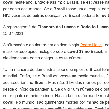
covid
neste ano. Então é assim: o
Brasil
, se estivesse na
por cento das mortes. Se o
Brasil
fosse um exemplo, como
HIV, vacinas de outras doenças–, o
Brasil
poderia ter
evi
A reportagem é de
Eleonora de Lucena
e
Rodolfo
Lucen
15-07-2021.
A afirmação é do doutor em epidemiologia
Pedro Hallal
, c
maior estudo epidemiológico sobre
covid 19 no Brasil
. E
ele demonstra como chegou a esse número:
“Uma maneira de demonstrar isso é simples: o
Brasil
tem
mundial. Então, se o Brasil estivesse na média mundial, 
aconteceriam no
Brasil
. Mas não: 13% das mortes por co
desde o início da pandemia. Se dividir um número pelo out
entre quatro e meio e cinco. Há ainda outra forma de mos
covid
. No mundo, são quinhentas mortes por milhão de pe
mil e quinhentas mortes por milhão de habitantes. També