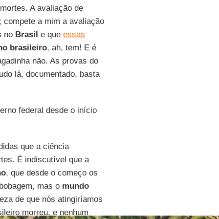
s mortes. A avaliação de
; compete a mim a avaliação
s no
Brasil
e que
essas
no
brasileiro
, ah, tem! E é
pagadinha não. As provas do
tudo lá, documentado, basta
rno federal desde o início
idas que a ciência
tes. É indiscutível que a
ho
, que desde o começo os
a bobagem, mas o
mundo
teza de que nós atingiríamos
ileiro morreu, e nenhum