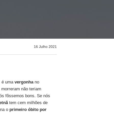
16 Julho 2021
l
é uma
vergonha
no
e morreram não teriam
nós fôssemos bons. Se nós
etnã
tem cem milhões de
ana o
primeiro óbito por