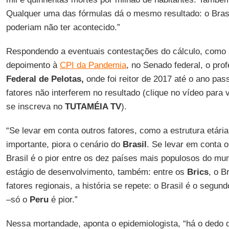
Qualquer uma das fórmulas dá o mesmo resultado: o Bras
poderiam não ter acontecido.”
Respondendo a eventuais contestações do cálculo, como 
depoimento à
CPI da Pandemia
, no Senado federal, o pro
Federal de Pelotas,
onde foi reitor de 2017 até o ano pa
fatores não interferem no resultado (clique no vídeo para 
se inscreva no
TUTAMÉIA TV
).
“Se levar em conta outros fatores, como a estrutura etári
importante, piora o cenário do
Brasil
. Se levar em conta 
Brasil é o pior entre os dez países mais populosos do mu
estágio de desenvolvimento, também: entre os
Brics
, o B
fatores regionais, a história se repete: o Brasil é o segun
–só o
Peru
é pior.”
Nessa mortandade, aponta o epidemiologista, “há o dedo d