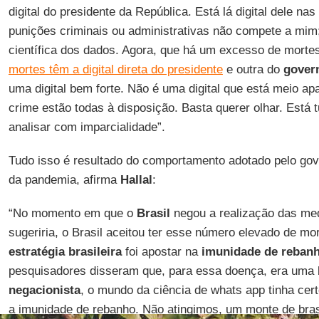
digital do presidente da República. Está lá digital dele na
punições criminais ou administrativas não compete a mim
científica dos dados. Agora, que há um excesso de morte
mortes têm a digital direta do presidente
e outra do
gover
uma digital bem forte. Não é uma digital que está meio a
crime estão todas à disposição. Basta querer olhar. Está 
analisar com imparcialidade”.
Tudo isso é resultado do comportamento adotado pelo gove
da pandemia, afirma
Hallal
:
“No momento em que o
Brasil
negou a realização das med
sugeriria, o Brasil aceitou ter esse número elevado de mor
estratégia brasileira
foi apostar na
imunidade de
reban
pesquisadores disseram que, para essa doença, era um
negacionista
, o mundo da ciência de whats app tinha cer
a imunidade de rebanho. Não atingimos, um monte de bras