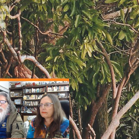
leses, dizer: ‘Errei. Vamos
início da pandemia todos os
a imunidade de rebanho era
 rebanho. Muitos dos
da República. Mesmo na
 que esse governo comete,
m, porque o presidente,
 conduta vexatória do
Brasil