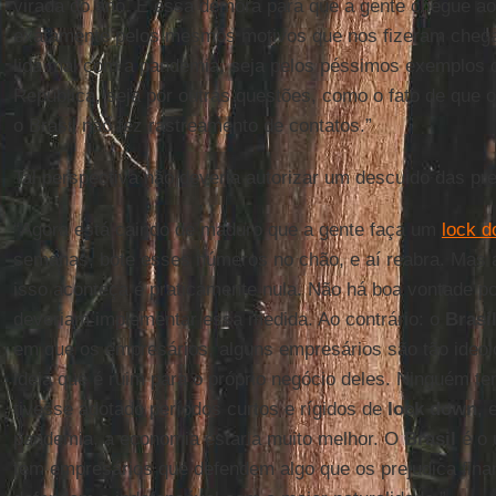
virada do ano. E essa demora para que a gente chegue ao
exatamente pelos mesmos motivos que nos fizeram chegar
lida mal com a pandemia, seja pelos péssimos exemplos d
República, seja por outras questões, como o fato de que o
o Brasil não fez rastreamento de contatos.”
Tal perspectiva não deveria autorizar um descuido das pr
“Agora está caindo de maduro que a gente faça um
lock 
semanas, bote esses números no chão, e aí reabra. Mas 
isso aconteça é praticamente nula. Não há boa vontade po
deveriam implementar essa medida. Ao contrário: o
Brasi
em que os empresários, alguns empresários são tão ideo
ideia que é ruim para o próprio negócio deles. Ninguém te
tivesse adotado períodos curtos e rígidos de
lock
down
, 
pandemia, a economia estaria muito melhor. O
Brasil
é o 
tem empresários que defendem algo que os prejudica fin