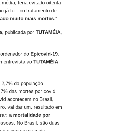
 média, teria evitado oitenta
 já foi –no tratamento de
tado muito mais mortes
.”
a
, publicada por
TUTAMÉIA
,
oordenador do
Epicovid-19
,
m entrevista ao
TUTAMÉIA
,
 2,7% da população
2,7% das mortes por covid
vid acontecem no Brasil,
ro, vai dar um, resultado em
trar:
a mortalidade por
ssoas. No Brasil, são duas
m é cinco vezes mais.