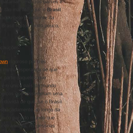
 patamar de outros países é
 tão mal até aqui: o
Brasil
ados pelo presidente da
 Brasil testou muito pouco,
ecauções:
down
rigoroso por três
a minha esperança de que
r parte daqueles que
l
é o único país do mundo
lógicos que disseminam uma
m dúvida de que, se o Brasil
espaçadamente ao longo da
único país do mundo que
anceiramente. As pessoas