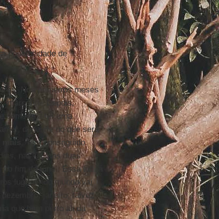
 a possibilidade de
atrás. Nos primeiros meses
e, marcante. Depois,
te começa a ter uma
anter, depende do que será
mais
. Tem conseguido
dias, nas últimas duas
o fim do túnel. Essa luz já
ros lugares do mundo vai
 dezembro, janeiro, talvez
ia que bem perto ali da