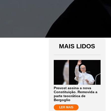
MAIS LIDOS
Prevost assina a nova
Constituição. Removida a
parte teocrática de
Bergoglio
LER MAIS