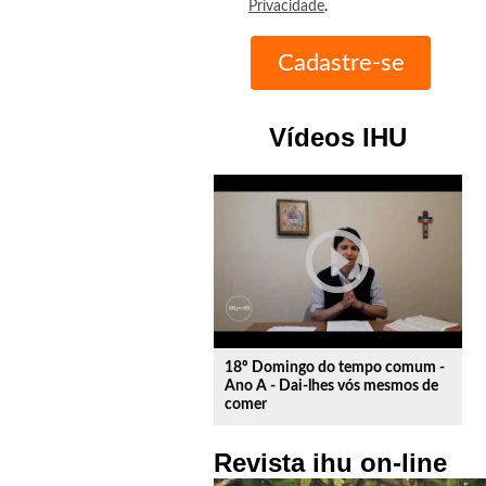
Privacidade
.
Vídeos IHU
play_circle_outline
18º Domingo do tempo comum -
Ano A - Dai-lhes vós mesmos de
comer
Revista ihu on-line