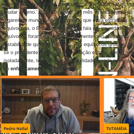
brasileiro veio a público, como fizeram os suecos e os ing
mudar o rumo.’. Não. Enquanto um mês e meio depois do 
lugares do mundo já tinham notado que essa estratégia d
equivocada, o Brasil até hoje ainda fala em imunidade de
equívocos foram cometidos diretamente pelo presidente 
instabilidade que nós estamos, nos equívocos grosseiros
se o presidente fosse outro, a situação estaria menos rui
isoladamente, tem uma responsabilidade grande por essa
no
enfrentamento da pandemia
.”