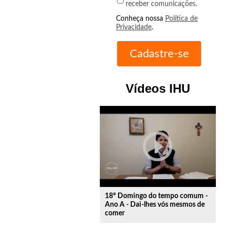
receber comunicações.
Conheça nossa
Política de
Privacidade
.
Vídeos IHU
play_circle_outline
18º Domingo do tempo comum -
Ano A - Dai-lhes vós mesmos de
comer