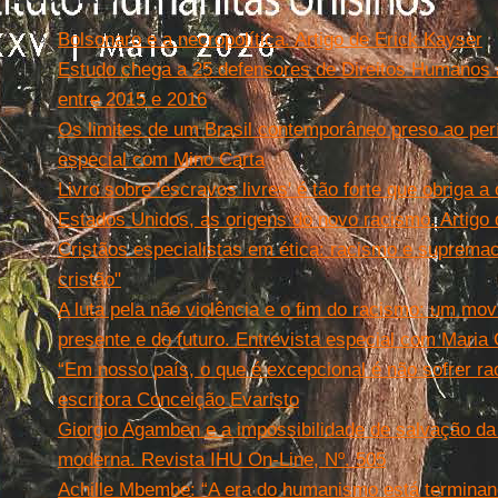
Bolsonaro e a necropolítica. Artigo de Erick Kayser
Estudo chega a 25 defensores de Direitos Humanos
entre 2015 e 2016
Os limites de um Brasil contemporâneo preso ao perí
especial com Mino Carta
Livro sobre 'escravos livres' é tão forte que obriga a
Estados Unidos, as origens do novo racismo. Artigo 
Cristãos especialistas em ética: racismo e suprema
cristão"
A luta pela não violência e o fim do racismo: um mo
presente e do futuro. Entrevista especial com Maria
“Em nosso país, o que é excepcional é não sofrer ra
escritora Conceição Evaristo
Giorgio Agamben e a impossibilidade de salvação da
moderna. Revista IHU On-Line, Nº. 505
Achille Mbembe: “A era do humanismo está terminan