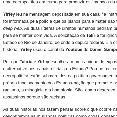
uma necropolítica em curso para produzir os “mundos da 
Yirley
leu na mensagem depositada em sua casa: “a instru
foi informada pela polícia que os planos para a matar são
deep web
. As duas líderes de direitos humanos pediram 
para se manter com vida. A solicitação de
Talíria
foi igno
Estado do Rio de Janeiro, de onde é deputa federal. Ela c
história.
Yirley
usou o canal do
Youtube
de
Daniel Samp
Por que
Talíria
e
Yirley
escolheram um caminho de exposi
e alternativo aos canais oficiais do Estado? Porque os cor
necropolítica estão submergidos na política governamenta
próprio funcionamento dos Estados-nação que promove po
racismo, a misoginia e a homofobia. São, como descreve
assassinos porque são racistas.
As duas histórias nos fazem pensar sobre o que ocorre n
descrevemos as mudanças políticas como ondas conserva