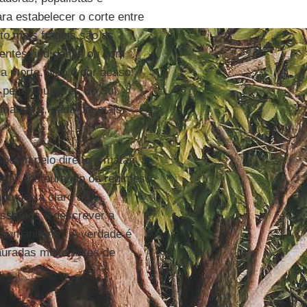
ra estabelecer o corte entre
to mais frágeis são as
entes, indígenas ou com
 da morte. Não é por acaso
 pelas mulheres do Sul
umanos é, cada dia mais,
ispõem pelo direito a matar,
ida”, instaurando os regimes
do deixa claro a
assamos a descrever a
humanitária”. A verdade é
auradas muito antes de