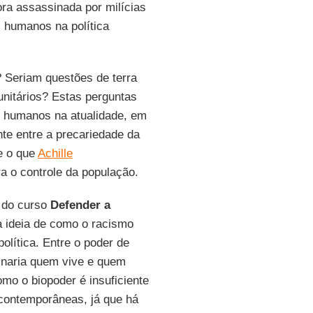
ra assassinada por milícias
s humanos na política
? Seriam questões de terra
unitários? Estas perguntas
s humanos na atualidade, em
te entre a precariedade da
 e o que
Achille
ra o controle da população.
l do curso
Defender a
a ideia de como o racismo
lítica. Entre o poder de
minaria quem vive e quem
mo o biopoder é insuficiente
 contemporâneas, já que há