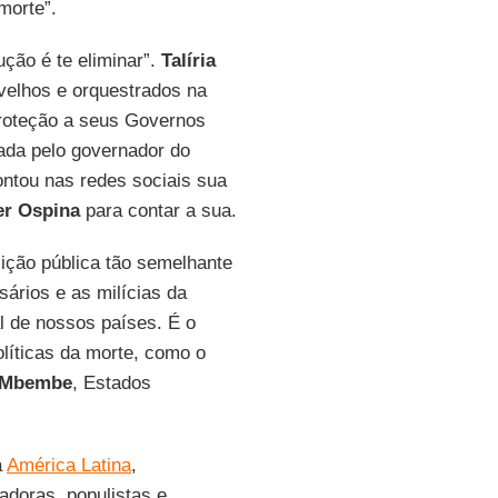
morte”.
ção é te eliminar”.
Talíria
 velhos e orquestrados na
proteção a seus Governos
rada pelo governador do
ontou nas redes sociais sua
er Ospina
para contar a sua.
ção pública tão semelhante
sários e as milícias da
l de nossos países. É o
líticas da morte, como o
Mbembe
, Estados
a
América Latina
,
doras, populistas e