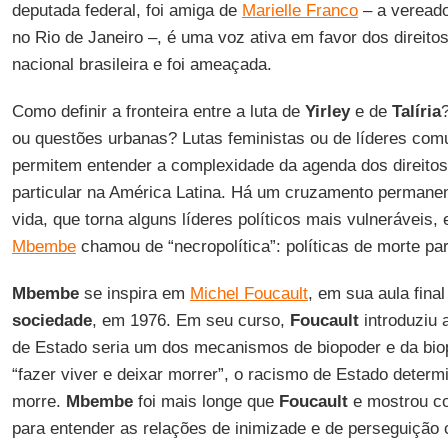
deputada federal, foi amiga de
Marielle Franco
– a vereado
no Rio de Janeiro –, é uma voz ativa em favor dos direito
nacional brasileira e foi ameaçada.
Como definir a fronteira entre a luta de
Yirley
e de
Talíria
ou questões urbanas? Lutas feministas ou de líderes com
permitem entender a complexidade da agenda dos direito
particular na América Latina. Há um cruzamento permanen
vida, que torna alguns líderes políticos mais vulneráveis,
Mbembe
chamou de “necropolítica”: políticas de morte pa
Mbembe
se inspira em
Michel Foucault
, em sua aula fina
sociedade
, em 1976. Em seu curso,
Foucault
introduziu 
de Estado seria um dos mecanismos de biopoder e da biopo
“fazer viver e deixar morrer”, o racismo de Estado deter
morre.
Mbembe
foi mais longe que
Foucault
e mostrou co
para entender as relações de inimizade e de perseguição