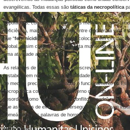
evangélicas. Todas essas são
táticas da necropolítica
pa
o que “pode fazer viver e o que pode deixar morrer”. Quan
populações, como as mulheres e as meninas afrodescend
deficiência, maior o desequilíbrio entre o poder da vida e
que “
feminícidio
” foi uma palavra colocada em circulação
Global, assim como ser uma ativista mulher de direitos h
uma atividade arriscada.
As relações de inimizade, como descreve
Mbembe
, se d
“estabelecem recortes de aceitabilidade para tomar uma v
de medo e precariedade. Quando o funcionamento do Esta
necropolítica como regime de governo das populações, p
desordem como “emergência”, “conflito armado” ou “crise 
que as táticas de exclusão e perseguição já estavam inst
nomeá-las pelas palavras de horror.
Leia mais