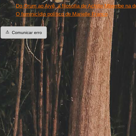
Do Orum ao Aiyê, a filosofia de Achille Mbembe na 
O feminicídio político de Marielle Franco
⚠️
Comunicar erro