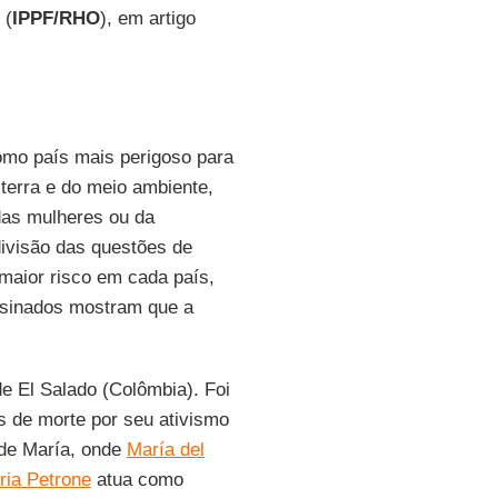
(
IPPF/RHO
), em artigo
omo país mais perigoso para
 terra e do meio ambiente,
 das mulheres ou da
 divisão das questões de
maior risco em cada país,
ssinados mostram que a
 El Salado (Colômbia). Foi
s de morte por seu ativismo
 de María, onde
María del
íria Petrone
atua como