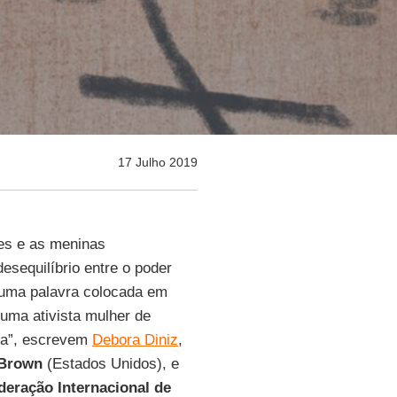
17 Julho 2019
es e as meninas
esequilíbrio entre o poder
i uma palavra colocada em
uma ativista mulher de
ada”, escrevem
Debora Diniz
,
 Brown
(Estados Unidos), e
deração Internacional de