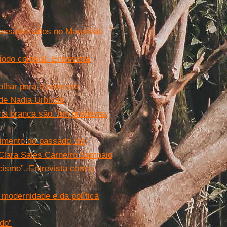
 assassinados no Maranhão
odo colonial. Entrevista
 olhar para o presente
de Nadia Urbinati
cia branca são "um problema
vimento do passado, do
 Clara Sales Carneiro Sampaio
cismo”. Entrevista com a
 modernidade e da política
do”