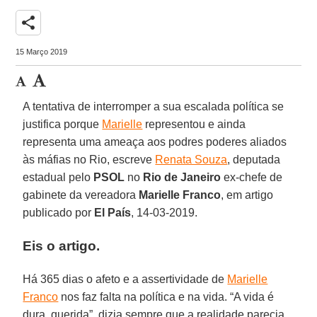
share
15 Março 2019
A tentativa de interromper a sua escalada política se
justifica porque
Marielle
representou e ainda
representa uma ameaça aos podres poderes aliados
às máfias no Rio, escreve
Renata Souza
, deputada
estadual pelo
PSOL
no
Rio de Janeiro
ex-chefe de
gabinete da vereadora
Marielle Franco
, em artigo
publicado por
El País
, 14-03-2019.
Eis o artigo.
Há 365 dias o afeto e a assertividade de
Marielle
Franco
nos faz falta na política e na vida. “A vida é
dura, querida”, dizia sempre que a realidade parecia