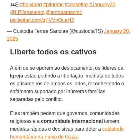
🙏🏻
#holyland
#pilgrims
#ceasefire
#January20
@LPJerusalem
@terrasantacmc
pic.twitter.com/qFVVnOueH2
— Custodia Terrae Sanctae (@custodiaTS)
January 20,
2025
Liberte todos os cativos
Além de se oporem ao deslocamento, os líderes da
Igreja
estão pedindo a libertação imediata de todos
os prisioneiros de ambos os lados, reconhecendo o
sofrimento suportado por inúmeras famílias
separadas pelo conflito.
Eles também pedem que governos, comunidades
religiosas e a
comunidade internacional
tomem
medidas rápidas e decisivas para deter a
catástrofe
humanitária na Faixa de Gaza
.