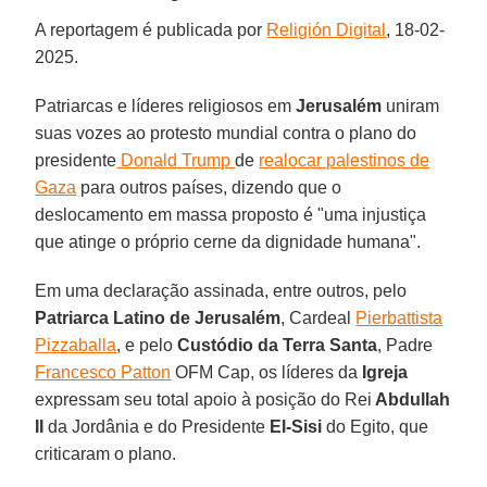
A reportagem é publicada por
Religión Digital
, 18-02-
2025.
Patriarcas e líderes religiosos em
Jerusalém
uniram
suas vozes ao protesto mundial contra o plano do
presidente
Donald Trump
de
realocar palestinos de
Gaza
para outros países, dizendo que o
deslocamento em massa proposto é "uma injustiça
que atinge o próprio cerne da dignidade humana".
Em uma declaração assinada, entre outros, pelo
Patriarca Latino de Jerusalém
, Cardeal
Pierbattista
Pizzaballa
, e pelo
Custódio da Terra Santa
, Padre
Francesco Patton
OFM Cap, os líderes da
Igreja
expressam seu total apoio à posição do Rei
Abdullah
II
da Jordânia e do Presidente
El-Sisi
do Egito, que
criticaram o plano.