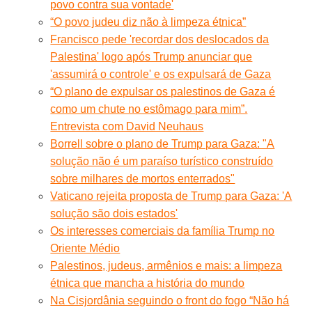
povo contra sua vontade'
“O povo judeu diz não à limpeza étnica”
Francisco pede 'recordar dos deslocados da
Palestina' logo após Trump anunciar que
'assumirá o controle' e os expulsará de Gaza
“O plano de expulsar os palestinos de Gaza é
como um chute no estômago para mim”.
Entrevista com David Neuhaus
Borrell sobre o plano de Trump para Gaza: "A
solução não é um paraíso turístico construído
sobre milhares de mortos enterrados"
Vaticano rejeita proposta de Trump para Gaza: 'A
solução são dois estados'
Os interesses comerciais da família Trump no
Oriente Médio
Palestinos, judeus, armênios e mais: a limpeza
étnica que mancha a história do mundo
Na Cisjordânia seguindo o front do fogo “Não há