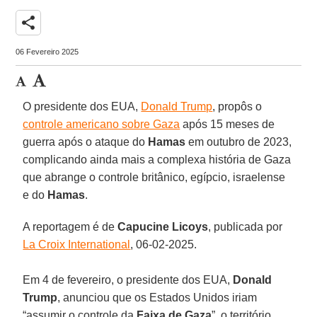
share
06 Fevereiro 2025
O presidente dos EUA,
Donald Trump
, propôs o
controle americano sobre Gaza
após 15 meses de
guerra após o ataque do
Hamas
em outubro de 2023,
complicando ainda mais a complexa história de Gaza
que abrange o controle britânico, egípcio, israelense
e do
Hamas
.
A reportagem é de
Capucine Licoys
, publicada por
La Croix International
, 06-02-2025.
Em 4 de fevereiro, o presidente dos EUA,
Donald
Trump
, anunciou que os Estados Unidos iriam
“assumir o controle da
Faixa de Gaza
”, o território