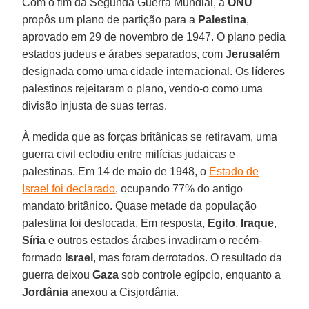
Com o fim da Segunda Guerra Mundial, a
ONU
propôs um plano de partição para a
Palestina
,
aprovado em 29 de novembro de 1947. O plano pedia
estados judeus e árabes separados, com
Jerusalém
designada como uma cidade internacional. Os líderes
palestinos rejeitaram o plano, vendo-o como uma
divisão injusta de suas terras.
À medida que as forças britânicas se retiravam, uma
guerra civil eclodiu entre milícias judaicas e
palestinas. Em 14 de maio de 1948, o
Estado de
Israel foi declarado
, ocupando 77% do antigo
mandato britânico. Quase metade da população
palestina foi deslocada. Em resposta,
Egito
,
Iraque
,
Síria
e outros estados árabes invadiram o recém-
formado
Israel
, mas foram derrotados. O resultado da
guerra deixou
Gaza
sob controle egípcio, enquanto a
Jordânia
anexou a Cisjordânia.