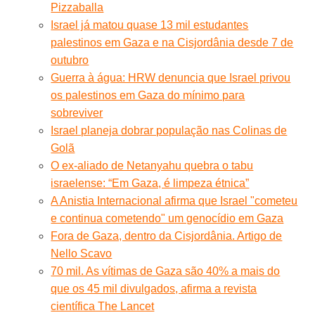
Pizzaballa
Israel já matou quase 13 mil estudantes
palestinos em Gaza e na Cisjordânia desde 7 de
outubro
Guerra à água: HRW denuncia que Israel privou
os palestinos em Gaza do mínimo para
sobreviver
Israel planeja dobrar população nas Colinas de
Golã
O ex-aliado de Netanyahu quebra o tabu
israelense: “Em Gaza, é limpeza étnica”
A Anistia Internacional afirma que Israel "cometeu
e continua cometendo" um genocídio em Gaza
Fora de Gaza, dentro da Cisjordânia. Artigo de
Nello Scavo
70 mil. As vítimas de Gaza são 40% a mais do
que os 45 mil divulgados, afirma a revista
científica The Lancet