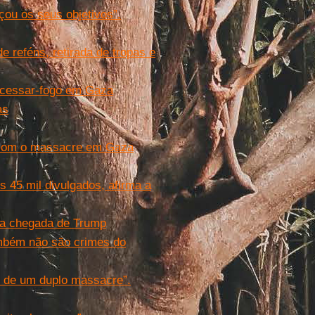
çou os seus objetivos”.
e reféns, retirada de tropas e
e cessar-fogo em Gaza
as
r com o massacre em Gaza
 45 mil divulgados, afirma a
a chegada de Trump
mbém não são crimes do
o de um duplo massacre”.