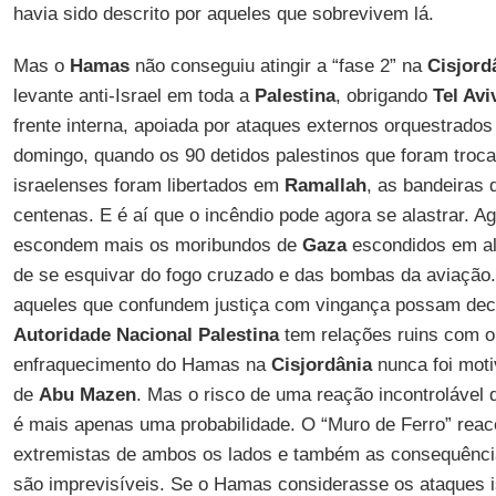
havia sido descrito por aqueles que sobrevivem lá.
Mas o
Hamas
não conseguiu atingir a “fase 2” na
Cisjord
levante anti-Israel em toda a
Palestina
, obrigando
Tel Avi
frente interna, apoiada por ataques externos orquestrados 
domingo, quando os 90 detidos palestinos que foram troca
israelenses foram libertados em
Ramallah
, as bandeiras
centenas. E é aí que o incêndio pode agora se alastrar. 
escondem mais os moribundos de
Gaza
escondidos em al
de se esquivar do fogo cruzado e das bombas da aviação
aqueles que confundem justiça com vingança possam decid
Autoridade Nacional Palestina
tem relações ruins com o
enfraquecimento do Hamas na
Cisjordânia
nunca foi motiv
de
Abu Mazen
. Mas o risco de uma reação incontrolável 
é mais apenas uma probabilidade. O “Muro de Ferro” rea
extremistas de ambos os lados e também as consequênc
são imprevisíveis. Se o Hamas considerasse os ataques i