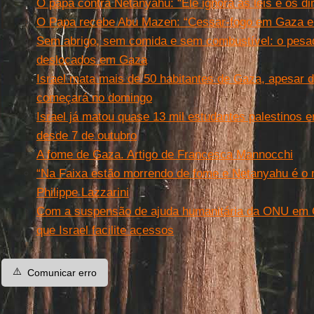
O papa contra Netanyahu: “Ele ignora as leis e os d
O Papa recebe Abu Mazen: “Cessar-fogo em Gaza e l
Sem abrigo, sem comida e sem combustível: o pesad
deslocados em Gaza
Israel mata mais de 50 habitantes de Gaza, apesar 
começará no domingo
Israel já matou quase 13 mil estudantes palestinos 
desde 7 de outubro
A fome de Gaza. Artigo de Francesca Mannocchi
“Na Faixa estão morrendo de fome e Netanyahu é o 
Philippe Lazzarini
Com a suspensão de ajuda humanitária da ONU em G
que Israel facilite acessos
⚠️
Comunicar erro