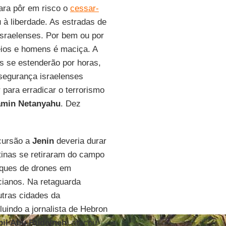
para pôr em risco o
cessar-
 à liberdade. As estradas de
israelenses. Por bem ou por
eios e homens é maciça. A
s se estenderão por horas,
 segurança israelenses
 para erradicar o terrorismo
amin Netanyahu
. Dez
cursão a
Jenin
deveria durar
tinas se retiraram do campo
aques de drones em
icianos. Na retaguarda
utras cidades da
luindo a jornalista de Hebron
bil Abu Rudeineh
, atacou