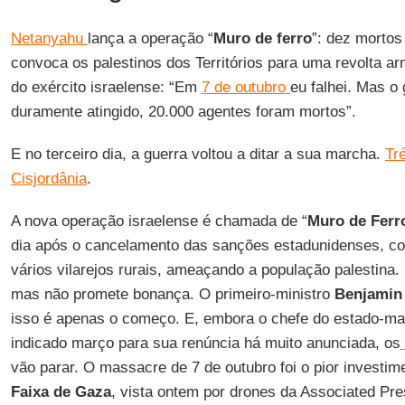
Netanyahu
lança a operação “
Muro de ferro
”: dez morto
convoca os palestinos dos Territórios para uma revolta a
do exército israelense: “Em
7 de outubro
eu falhei. Mas o 
duramente atingido, 20.000 agentes foram mortos”.
E no terceiro dia, a guerra voltou a ditar a sua marcha.
Tr
Cisjordânia
.
A nova operação israelense é chamada de “
Muro de Ferr
dia após o cancelamento das sanções estadunidenses, c
vários vilarejos rurais, ameaçando a população palestina.
mas não promete bonança. O primeiro-ministro
Benjamin
isso é apenas o começo. E, embora o chefe do estado-ma
indicado março para sua renúncia há muito anunciada, os
vão parar. O massacre de 7 de outubro foi o pior investi
Faixa de Gaza
, vista ontem por drones da Associated Pre