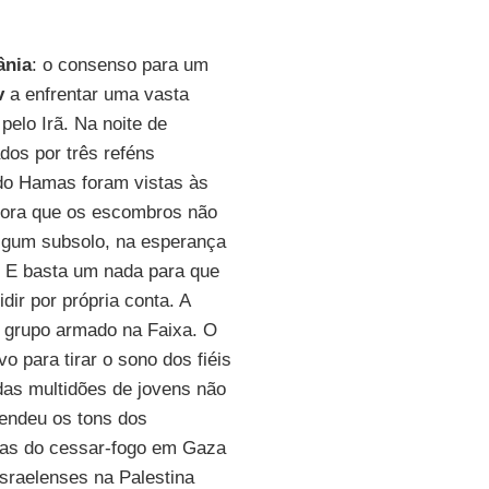
ânia
: o consenso para um
v
a enfrentar uma vasta
pelo Irã. Na noite de
dos por três reféns
 do Hamas foram vistas às
Agora que os escombros não
gum subsolo, na esperança
. E basta um nada para que
ir por própria conta. A
 grupo armado na Faixa. O
o para tirar o sono dos fiéis
das multidões de jovens não
cendeu os tons dos
ias do cessar-fogo em Gaza
sraelenses na Palestina