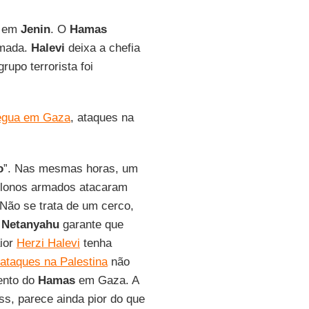
s em
Jenin
. O
Hamas
rmada.
Halevi
deixa a chefia
grupo terrorista foi
égua em Gaza
, ataques na
o
”. Nas mesmas horas, um
olonos armados atacaram
 Não se trata de um cerco,
 Netanyahu
garante que
ior
Herzi Halevi
tenha
ataques na Palestina
não
mento do
Hamas
em Gaza. A
ss, parece ainda pior do que