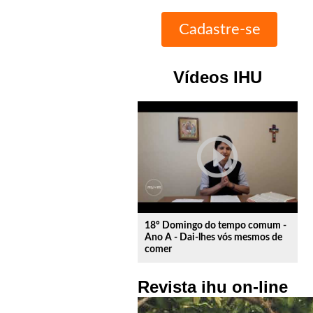
Vídeos IHU
play_circle_outline
18º Domingo do tempo comum -
Ano A - Dai-lhes vós mesmos de
comer
Revista ihu on-line