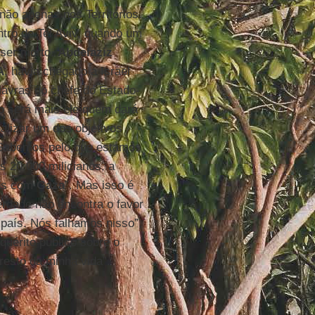
não apenas nos Territórios.
ntro de Tel Aviv, quando um
 ser morto.
Abdelaziz
A
, havia chegado a Israel
lavras do chefe do Estado-
ão será mais ele quem dará
alizar um dos objetivos
. Sabemos pelo que estamos
 20.000 milicianos, a
ras com
Gaza
”. Mas isso é
erdade não encontra o favor
 país. Nós falhamos nisso”,
quérito público sobre o
resto da minha vida”.