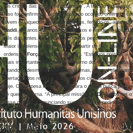
“os crimes das forças de ocupação”. A tensão é palpável, 
Isso foi confirmado por um atentado ocorrido ontem no ce
jovem esfaqueou quatro transeuntes, ferindo-os, antes de
Kaddi
, 20 anos, nascido no Marrocos e residente nos
EU
três dias antes. Do dia de confrontos permanecerão as pa
Maior israelense,
Herzi Halevi
. A partir de 6 de março, n
ordens às
Forças de Defesa
(
IDF
). “Estamos prestes a re
mais importantes da guerra, o retorno dos sequestrados
lutando: o desmantelamento do Hamas, do qual eliminamos
libertação dos reféns e o retorno dos cidadãos às frontei
hoje. O que pesa é o passado, para o qual a busca pela v
de quem governa. “A principal missão da
IDF
é proteger o
disse o general, anunciando sua dispensa e pedindo um in
massacre. “Eu carrego isso e vou carregá-lo comigo pelo 
Leia mais