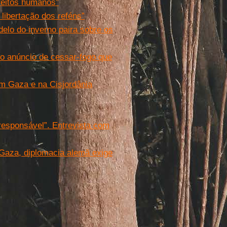
ireitos humanos”
ibertação dos reféns”
elo do inverno paira sobre os
do anúncio de cessar-fogo que
em Gaza e na Cisjordânia
responsável”. Entrevista com
aza, diplomacia alemã exige