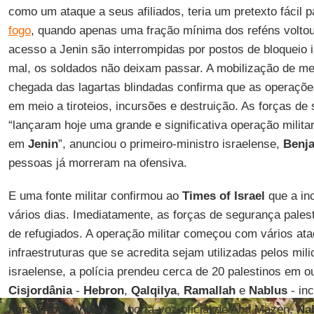
como um ataque a seus afiliados, teria um pretexto fácil 
fogo
, quando apenas uma fração mínima dos reféns voltou
acesso a Jenin são interrompidas por postos de bloqueio 
mal, os soldados não deixam passar. A mobilização de m
chegada das lagartas blindadas confirma que as operaçõe
em meio a tiroteios, incursões e destruição. As forças de
“lançaram hoje uma grande e significativa operação militar
em
Jenin
”, anunciou o primeiro-ministro israelense,
Benj
pessoas já morreram na ofensiva.
E uma fonte militar confirmou ao
Times of Israel
que a in
vários dias. Imediatamente, as forças de segurança pales
de refugiados. A operação militar começou com vários at
infraestruturas que se acredita sejam utilizadas pelos mil
israelense, a polícia prendeu cerca de 20 palestinos em o
Cisjordânia
-
Hebron
,
Qalqilya
,
Ramallah
e
Nablus
- inc
Farah Abu Ayyash
. O porta-voz oficial de Abu Mazen,
Na