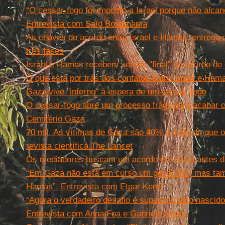
“O cessar-fogo foi imposto a Israel porque não alcan
Entrevista com Saïd Bouamama
As chaves do acordo entre Israel e Hamas: entrega d
três fases
Israel e Hamas recebem versão "final" do acordo d
O que está por trás dos contatos entre Israel e Ham
Gaza vive "inferno" à espera de um cessar-fogo
O cessar-fogo abre um processo frágil para acaba
Cemitério Gaza
70 mil. As vítimas de Gaza são 40% a mais do que os
revista científica The Lancet
Os mediadores buscam um acordo em Gaza antes d
“Em Gaza não está em curso um genocídio, mas ta
Hamas”. Entrevista com Etgar Keret
“Agora o verdadeiro desafio é superar o ódio nascid
Entrevista com Anna Foa e Gabriele Segre