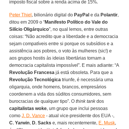
imposto fiscal sobre a renda acima de 15%.
Peter Thiel
, bilionário digital do
PayPal
e da
Polantir
,
ditou em 2009 o “
Manifesto Político do Vale do
Silício Oligárquico
”, no qual lemos, entre outras
coisas: “Não acredito que a liberdade e a democracia
sejam compatíveis entre si porque os subsídios e a
assistência aos pobres, o voto às mulheres (sic!) e
aos grupos hostis às ideias libertárias tornam a
democracia capitalista impossível”. E mais adiante: “A
Revolução Francesa
já está obsoleta. Para que a
Revolução Tecnológica
triunfe, é necessária uma
oligarquia, onde homens, brancos, empresários
coordenem a vida dos súditos consumidores, sem
burocracias de qualquer tipo”. O
think tank
dos
capitalistas woke
, um grupo que inclui pessoas
como
J. D. Vance
- atual vice-presidente dos EUA -,
C. Yarwin
,
D. Sacks
e, mais recentemente,
E. Musk
,