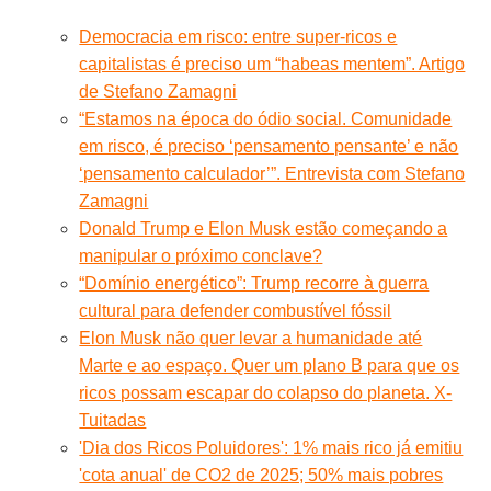
Democracia em risco: entre super-ricos e
capitalistas é preciso um “habeas mentem”. Artigo
de Stefano Zamagni
“Estamos na época do ódio social. Comunidade
em risco, é preciso ‘pensamento pensante’ e não
‘pensamento calculador’”. Entrevista com Stefano
Zamagni
Donald Trump e Elon Musk estão começando a
manipular o próximo conclave?
“Domínio energético”: Trump recorre à guerra
cultural para defender combustível fóssil
Elon Musk não quer levar a humanidade até
Marte e ao espaço. Quer um plano B para que os
ricos possam escapar do colapso do planeta. X-
Tuitadas
'Dia dos Ricos Poluidores': 1% mais rico já emitiu
'cota anual' de CO2 de 2025; 50% mais pobres