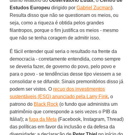
último relatório do
Observatório Eutax
, o
Centro de
Estudos Europeu
dirigido por
Gabriel Zucman
).
Resulta disso que não se questionam os meios, ou
seja, como a riqueza é obtida pelos grandes
filantropos, porque o fim justifica os meios - mesmo
que não se tenha coragem de admitir isso.
É fácil entender qual seria o resultado na frente da
democracia - corretamente entendida, como sempre
se deveria fazer, de governo do povo, pelo povo e
para o povo - se tendências desse tipo viessem a se
consolidar e se difundir. Sinais premonitórios disso já
podem ser vistos. O
recuo dos investimentos
sustentáveis (ESG) anunciado pela Larry Fink
, o
patrono do
Black Rock
(o fundo que administra um
patrimônio que corresponde a seis vezes o PIB da
Itália!); a
fuga da Meta
(Facebook, Instagram, Thread)
das políticas em favor da inclusão e da defesa da
diversidade; a declaração de
Peter Thiel
no início do