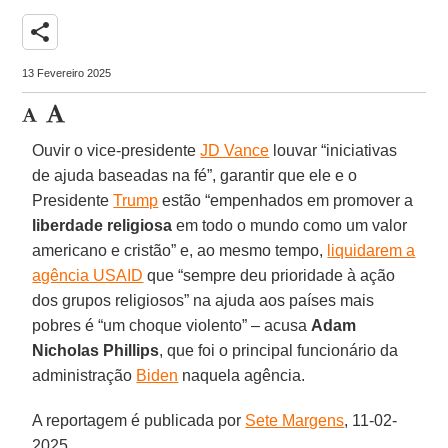
share
13 Fevereiro 2025
Ouvir o vice-presidente
JD Vance
louvar “iniciativas
de ajuda baseadas na fé”, garantir que ele e o
Presidente
Trump
estão “empenhados em promover a
liberdade religiosa
em todo o mundo como um valor
americano e cristão” e, ao mesmo tempo,
liquidarem a
agência USAID
que “sempre deu prioridade à ação
dos grupos religiosos” na ajuda aos países mais
pobres é “um choque violento” – acusa
Adam
Nicholas Phillips
, que foi o principal funcionário da
administração
Biden
naquela agência.
A reportagem é publicada por
Sete Margens
, 11-02-
2025.