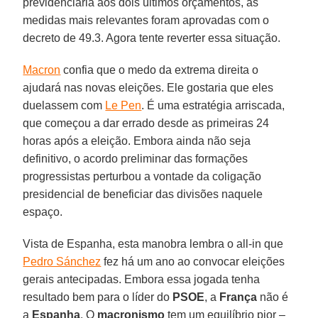
previdenciária aos dois últimos orçamentos, as
medidas mais relevantes foram aprovadas com o
decreto de 49.3. Agora tente reverter essa situação.
Macron
confia que o medo da extrema direita o
ajudará nas novas eleições. Ele gostaria que eles
duelassem com
Le Pen
. É uma estratégia arriscada,
que começou a dar errado desde as primeiras 24
horas após a eleição. Embora ainda não seja
definitivo, o acordo preliminar das formações
progressistas perturbou a vontade da coligação
presidencial de beneficiar das divisões naquele
espaço.
Vista de Espanha, esta manobra lembra o all-in que
Pedro Sánchez
fez há um ano ao convocar eleições
gerais antecipadas. Embora essa jogada tenha
resultado bem para o líder do
PSOE
, a
França
não é
a
Espanha
. O
macronismo
tem um equilíbrio pior –