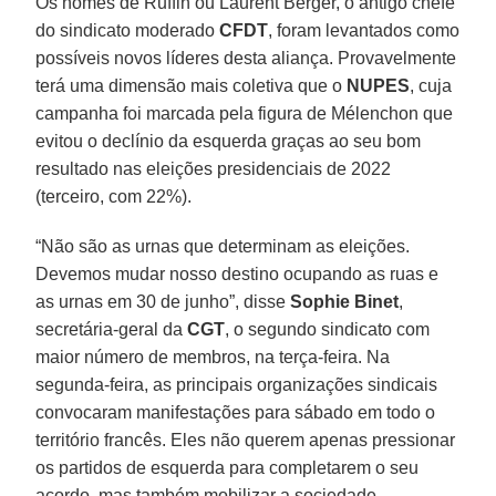
Os nomes de Ruffin ou Laurent Berger, o antigo chefe
do sindicato moderado
CFDT
, foram levantados como
possíveis novos líderes desta aliança. Provavelmente
terá uma dimensão mais coletiva que o
NUPES
, cuja
campanha foi marcada pela figura de Mélenchon que
evitou o declínio da esquerda graças ao seu bom
resultado nas eleições presidenciais de 2022
(terceiro, com 22%).
“Não são as urnas que determinam as eleições.
Devemos mudar nosso destino ocupando as ruas e
as urnas em 30 de junho”, disse
Sophie Binet
,
secretária-geral da
CGT
, o segundo sindicato com
maior número de membros, na terça-feira. Na
segunda-feira, as principais organizações sindicais
convocaram manifestações para sábado em todo o
território francês. Eles não querem apenas pressionar
os partidos de esquerda para completarem o seu
acordo, mas também mobilizar a sociedade.