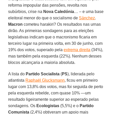
reforma impopular das pensões, revolta nos
subúrbios, crise na
Nova Caledónia
… – e uma base
eleitoral menor do que o socialismo de
Sánchez
.
Macron
cometeu harakiri? Os resultados nas urnas
dirão. As primeiras sondagens para as eleições
legislativas indicam que o macronismo ficaria em
terceiro lugar na primeira volta, em 30 de junho, com
19% dos votos, superado pela
extrema direita
(34%),
mas também pela esquerda (22%). Nenhum desses
blocos alcançaria a maioria absoluta.
A lista do
Partido Socialista
(
PS
), liderada pelo
atlantista
Raphaël Glucksmann
, ficou em primeiro
lugar com 13,8% dos votos, mas foi seguida de perto
pela esquerda rebelde, com quase 10% —um
resultado ligeiramente superior ao esperado pelas
sondagens. Os
Ecologistas
(5,5%) e o
Partido
Comunista
(2,4%) obtiveram um apoio mais