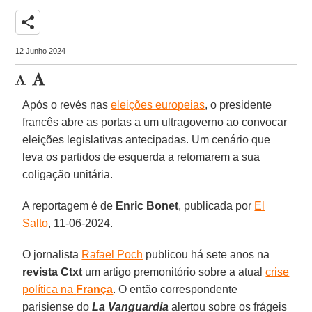
share
12 Junho 2024
Após o revés nas
eleições europeias
, o presidente
francês abre as portas a um ultragoverno ao convocar
eleições legislativas antecipadas. Um cenário que
leva os partidos de esquerda a retomarem a sua
coligação unitária.
A reportagem é de
Enric Bonet
, publicada por
El
Salto
, 11-06-2024.
O jornalista
Rafael Poch
publicou há sete anos na
revista Ctxt
um artigo premonitório sobre a atual
crise
política na
França
. O então correspondente
parisiense do
La Vanguardia
alertou sobre os frágeis