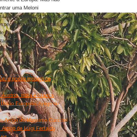
ontrar uma Meloni
rá desempenhar o papel de
 específicos com algumas
de Le Pen ainda era forte e
tados das eleições políticas
eradamente”.
se: o nosso modelo de
ustria, Itália e França
União Europeia. Artigo de
pa. Artigo de Massimo Cacciari
rtigo de Luigi Ferrajoli
ques