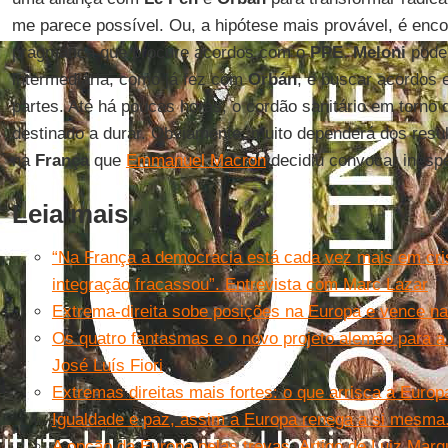
me parece possível. Ou, a hipótese mais provável, é enc
pragmática que procure acordos com o
PPE
.
Meloni
pode
intermediária, como já fez com
Orbán
, e buscar acordos
partes. Até há poucas horas, o cordão sanitário em torno 
destinado a durar. Obviamente, muito dependerá dos resul
na
França
que
Emmanuel Macron
decidiu convocar inesp
Leia mais
“Na França a democracia está cada vez mais em cri
integração fracassou”. Entrevista com Marc Lazar
Extrema-direita sobe posições na Europa e vence na Á
Os quatro fantasmas e o novo projeto alemão para a 
José Luís Fiori
Extremas direitas mais fortes: o que arrisca a Euro
Igualdade e paz, assim a Europa renega a si mesma. A
A opção da Europa pelas trevas. Artigo de Luiz Mar