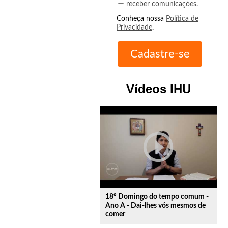
receber comunicações.
Conheça nossa
Política de
Privacidade
.
Vídeos IHU
play_circle_outline
18º Domingo do tempo comum -
Ano A - Dai-lhes vós mesmos de
comer