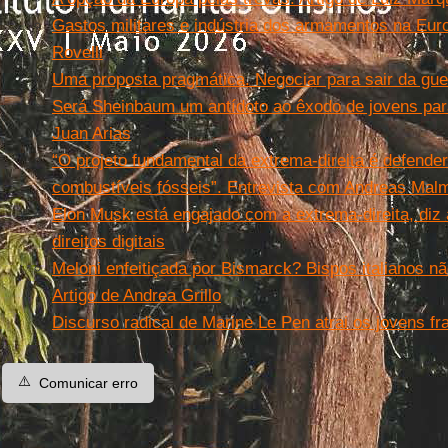
Gastos militares e indústria dos armamentos na Europ
Rovelli
Uma proposta pragmática. Negociar para sair da gue
Será Sheinbaum um antídoto ao êxodo de jovens para
Juan Arias
“O projeto fundamental da extrema-direita é defender 
combustíveis fósseis”. Entrevista com Andreas Mal
Elon Musk está engajado com a extrema-direita, diz 
direitos digitais
Meloni enfeitiçada por Bismarck? Bispos italianos nã
Artigo de Andrea Grillo
Discurso radical de Marine Le Pen atrai os jovens f
⚠️
Comunicar erro