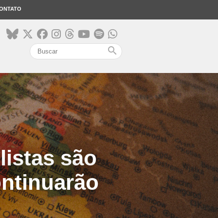
ONTATO
search
listas são
ontinuarão