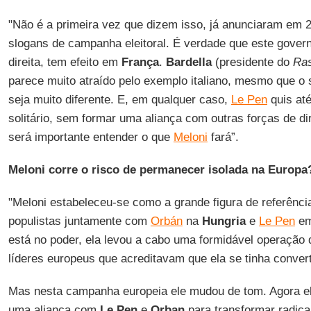
"Não é a primeira vez que dizem isso, já anunciaram em 
slogans de campanha eleitoral. É verdade que este govern
direita, tem efeito em
França
.
Bardella
(presidente do
Ras
parece muito atraído pelo exemplo italiano, mesmo que o s
seja muito diferente. E, em qualquer caso,
Le Pen
quis at
solitário, sem formar uma aliança com outras forças de di
será importante entender o que
Meloni
fará”.
Meloni corre o risco de permanecer isolada na Europa
"Meloni estabeleceu-se como a grande figura de referência
populistas juntamente com
Orbán
na
Hungria
e
Le Pen
e
está no poder, ela levou a cabo uma formidável operação
líderes europeus que acreditavam que ela se tinha conver
Mas nesta campanha europeia ele mudou de tom. Agora ela
uma aliança com
Le Pen
e
Orban
para transformar radic