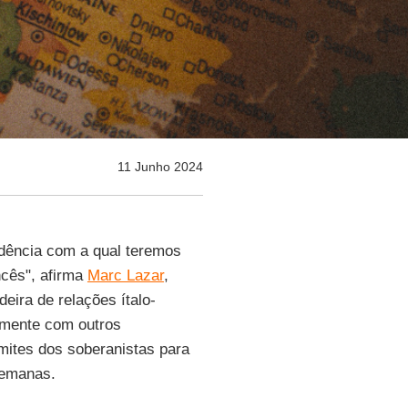
11 Junho 2024
dência com a qual teremos
ncês", afirma
Marc Lazar
,
eira de relações ítalo-
amente com outros
imites dos soberanistas para
semanas.