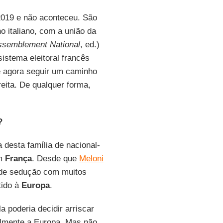
2019 e não aconteceu. São
o italiano, com a união da
semblement National
, ed.)
istema eleitoral francês
é agora seguir um caminho
reita. De qualquer forma,
?
 desta família de nacional-
m
França
. Desde que
Meloni
 de sedução com muitos
tido à
Europa
.
 poderia decidir arriscar
almente a Europa. Mas não