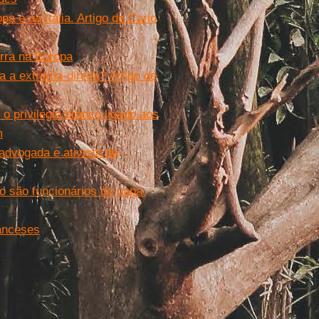
a e na Itália. Artigo de Carlo
rra na Europa
 a extrema-direita? Artigo de
o privilégio branco ligado aos
m
advogada e ativista de
o são funcionários do papa.
ranceses