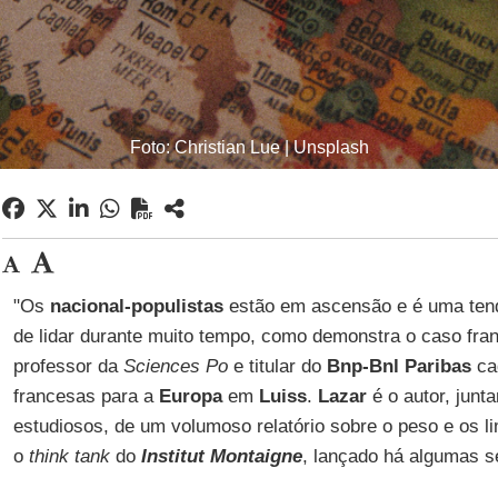
Foto: Christian Lue | Unsplash
"Os
nacional-populistas
estão em ascensão e é uma ten
de lidar durante muito tempo, como demonstra o caso fra
professor da
Sciences Po
e titular do
Bnp-Bnl Paribas
cad
francesas para a
Europa
em
Luiss
.
Lazar
é o autor, junt
estudiosos, de um volumoso relatório sobre o peso e os l
o
think tank
do
Institut Montaigne
, lançado há algumas 