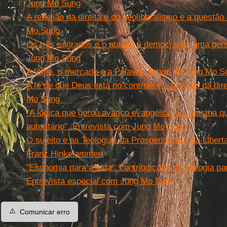
Jung Mo Sung
A rebelião da direita e do neoliberalismo e a questão 
Mo Sung
Os três sagrados e o ataque à democracia: uma persp
Jung Mo Sung
A fome, o mercado e a Palavra. Artigo de Jung Mo S
A fé de que Deus está no controle e a atração da direi
Mo Sung
“A lógica que gerou avanço evangélico é a mesma qu
autoritário”. Entrevista com Jung Mo Sung
O sujeito e as Teologias da Prosperidade e da Libert
Franz Hinkelammert
"Economia para a vida": contribuições da teologia para
Entrevista especial com Jung Mo Sung
⚠️
Comunicar erro