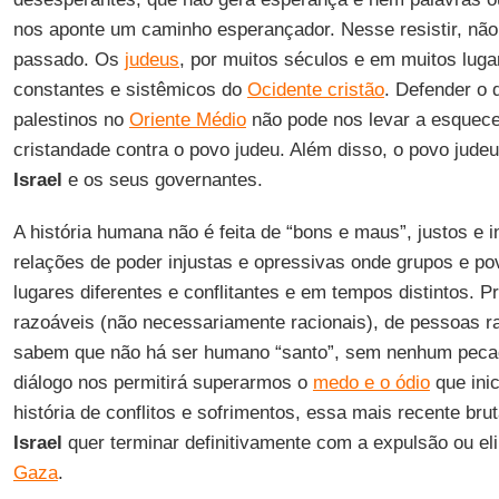
nos aponte um caminho esperançador. Nesse resistir, nã
passado. Os
judeus
, por muitos séculos e em muitos luga
constantes e sistêmicos do
Ocidente cristão
. Defender o d
palestinos no
Oriente Médio
não pode nos levar a esquecer
cristandade contra o povo judeu. Além disso, o povo judeu 
Israel
e os seus governantes.
A história humana não é feita de “bons e maus”, justos e 
relações de poder injustas e opressivas onde grupos e 
lugares diferentes e conflitantes e em tempos distintos. 
razoáveis (não necessariamente racionais), de pessoas 
sabem que não há ser humano “santo”, sem nenhum pecad
diálogo nos permitirá superarmos o
medo e o ódio
que ini
história de conflitos e sofrimentos, essa mais recente bru
Israel
quer terminar definitivamente com a expulsão ou el
Gaza
.