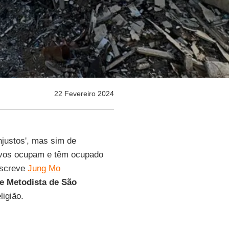
22 Fevereiro 2024
injustos', mas sim de
povos ocupam e têm ocupado
 escreve
Jung Mo
e Metodista de São
igião.