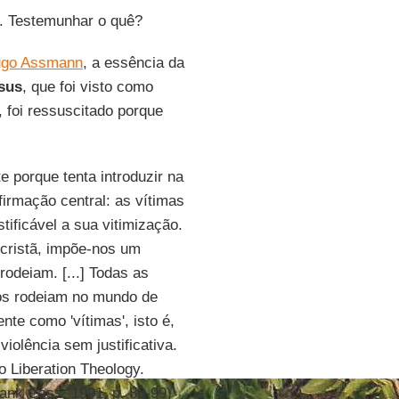
. Testemunhar o quê?
go Assmann
, a essência da
sus
, que foi visto como
, foi ressuscitado porque
 porque tenta introduzir na
firmação central: as vítimas
tificável a sua vitimização.
é cristã, impõe-nos um
rodeiam. [...] Todas as
nos rodeiam no mundo de
te como 'vítimas', isto é,
iolência sem justificativa.
 Liberation Theology.
Frank Cass, 1991. p. 80-99)