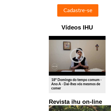
Vídeos IHU
play_circle_outline
18º Domingo do tempo comum -
Ano A - Dai-lhes vós mesmos de
comer
Revista ihu on-line