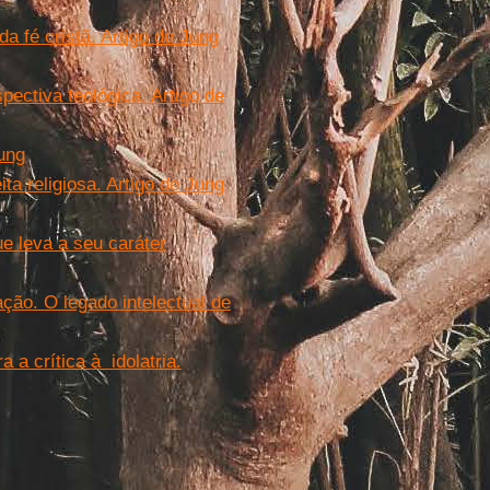
da fé cristã. Artigo de Jung
ectiva teológica. Artigo de
ung
ta religiosa. Artigo de Jung
e leva a seu caráter
ação. O legado intelectual de
 a crítica à idolatria.