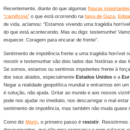
Recentemente, diante do que algumas
figuras importante
“carnificina”
o que está ocorrendo na
faixa de Gaza
,
Edgar
de vida, aclamou: “Estamos vivendo uma tragédia horríve
do que está acontecendo. Mas eu digo: testemunhe! Vamos
esquecer. Coragem para encarar de frente”.
Sentimento de impotência frente a uma tragédia horrível n
resistir e testemunhar são dois lados das histórias e das
Se somos, estamos ou sentimos impotentes frente à força p
dos seus aliados, especialmente
Estados Unidos
e a
Eur
Negar a realidade geopolítica mundial e entrarmos em um
é solução, não ajuda. Gritar ao mundo e aos nossos vizin
pode nos ajudar no imediato, nos descarregar o mal-estar
sentimento de impotência, mas também não muda quase 
Como diz
Morin
, o primeiro passo é
resistir
. Resistirmos 
desesperantes, que não gera esperança e nem palavras ou