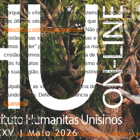
Porque são vítimas de lógicas e sistemas sacrificiais vio
dos últimos séculos no Ocidente, é que precisamos defe
palestinos contra essa carnificina
. Não porque são palest
cristãos, mas sim porque são vítimas e têm direito de viv
temos “poder” para interromper essa matança, pois som
cristãos, temos pelo menos a tarefa de testemunharmos a
Pois há muitos setores do cristianismo e da sociedade q
da sua religião, acusam esses palestinos de serem culpa
Culpabilizar as vítimas é a essência das teologias sacrifi
mundo inteiro. Defender a inocência e o direito de viver d
Evangelho
.
Leia mais
A acusação à Teologia da Libertação e o desejo da vo