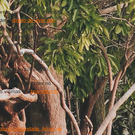
lentas que marcam a história
nder o
direito de viver dos
inos, mulçumanos ou
er em dignidade. E se não
os/estamos impotentes, como
 inocência dessas vítimas.
ue, em nome do seu deus e
dos do seu sofrimento.
ciais mais presentes no
as vítimas é a
boa-nova do
lta à cristandade. Artigo de