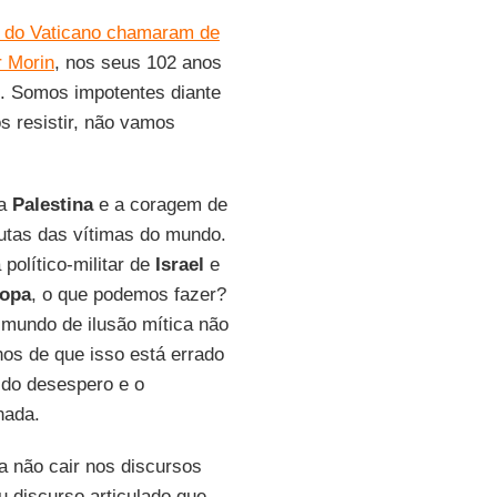
s do Vaticano chamaram de
 Morin
, nos seus 102 anos
l. Somos impotentes diante
 resistir, não vamos
a
Palestina
e a coragem de
 lutas das vítimas do mundo.
olítico-militar de
Israel
e
opa
, o que podemos fazer?
 mundo de ilusão mítica não
hos de que isso está errado
 do desespero e o
nada.
a não cair nos discursos
 discurso articulado que