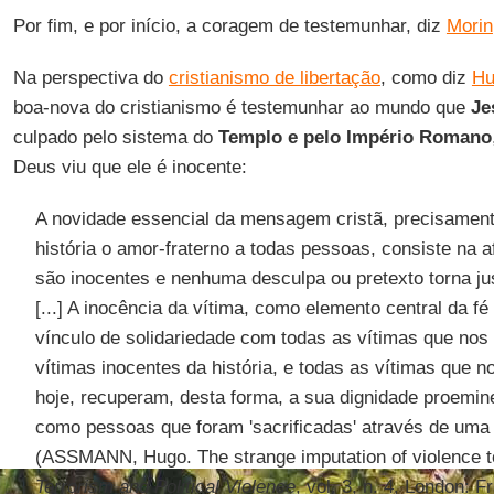
Por fim, e por início, a coragem de testemunhar, diz
Morin
Na perspectiva do
cristianismo de libertação
, como diz
Hu
boa-nova do cristianismo é testemunhar ao mundo que
Je
culpado pelo sistema do
Templo e pelo Império Romano
Deus viu que ele é inocente:
A novidade essencial da mensagem cristã, precisamente
história o amor-fraterno a todas pessoas, consiste na a
são inocentes e nenhuma desculpa ou pretexto torna jus
[...] A inocência da vítima, como elemento central da f
vínculo de solidariedade com todas as vítimas que nos 
vítimas inocentes da história, e todas as vítimas que 
hoje, recuperam, desta forma, a sua dignidade proeminen
como pessoas que foram 'sacrificadas' através de uma v
(ASSMANN, Hugo. The strange imputation of violence to
Terrorism and Political Violence
, vol. 3, n. 4, London: 