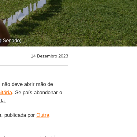
ia Senado)
14 Dezembro 2023
l não deve abrir mão de
tária
. Se país abandonar o
da.
o
, publicada por
Outra