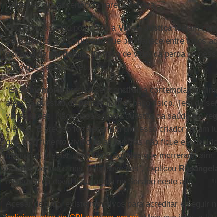
países –, sua advertência parece correta.
Enquanto isso, grupos como a
Vida e Justiça
tentam conv
seus mortos e o sofrimento que permanece entre todos aq
o drama da
pandemia
, do risco de vida, da perda de pes
chão que desapareceu.
“Essa
memória
precisa ser construída contemplando dim
além da questão de pensar num espaço físico. Tem de ser
várias áreas. Não passa só pela questão da saúde e o regi
ciência. É preciso fortalecer um processo criador de um lu
que o sofrimento vivido pelas famílias não fique esquecido
memorial, prestar um tributo, àqueles que morreram, s
coletiva de todos nós, sobreviventes”, explicou
Rosângel
memorial da covid inaugurado no Senado neste ano.
Apesar de tudo, existem motivos para acreditar e seguir na