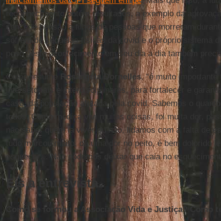
indiciamentos da CPI seguem em pé
. Mais que isso, a lu
reconhecimento obtém resultados, a exemplo da aprovação
concede pensão a filhos de pessoas que morreram duran
sofrem de sequelas físicas da covid e o próprio sistema 
peso deste acontecimento em seu dia a dia também preci
Como resume
Rosângela
Dornelles
, “é muito importante 
intersetoriais e interdisciplinares, para fortalecer e garanti
caso, da população afetada pela covid. Sabemos o quant
todos. Como médica vivi muitas coisas, foi muita dor, p
não saber quem ia viver ou não, lidamos com a falta de e
tudo marcou muito, dá uma dor no peito, é bem dolorido l
esquecer… Não podemos deixar que caia no esqueciment
Eis a entrevista.
Como se formou a Associação Vida e Justiça? Como te