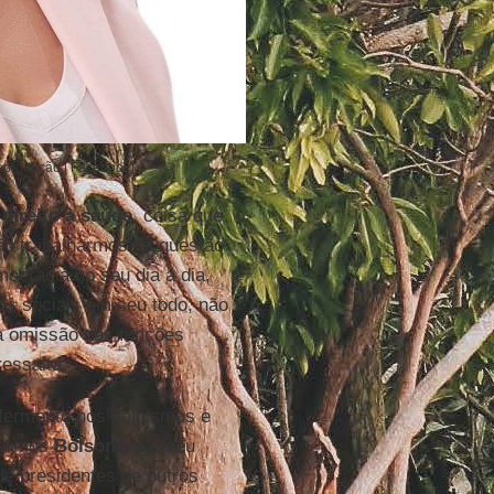
eprodução | Facebook)
o
direito à saúde
, coisa que
o trabalharmos tal questão
mocracia no seu dia a dia,
tos sociais em seu todo, não
 a omissão nas funções
essalta.
 fermento nos golpismos e
 vermos
Bolsonaro
e seu
de presidentes de outros