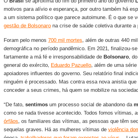
O
Brasil
se aproxima do fim do primeiro ano do governo
L
motivos para alívio e esperança, por outro também há esp
a um sistema político que parece autoimune. É o que se 
gestão de Bolsonaro
na crise de saúde coletiva durante a
Foram pelo menos
700 mil mortes
, além de outras 440 mi
demográfica no período pandêmico. Em 2021, finalizou-s
fartamente a má fé e irresponsabilidade de
Bolsonaro
, d
general do exército,
Eduardo Pazuello
, além de uma série 
apoiadores influentes do governo. Seu relatório final indic
ninguém é processado. Mas contra essa nova anistia que 
conceder a seus crimes, há quem se mobilize na sociedade
“De fato,
sentimos
um processo social de abandono da
m
como se nada tivesse acontecido. Todos fomos vítimas, 
órfãos
, os familiares das vítimas, as pessoas que têm s
sequelas graves. Há as mulheres vítimas de
violência do
época,
trabalhadores que foram expostos ao vírus
… Lutam