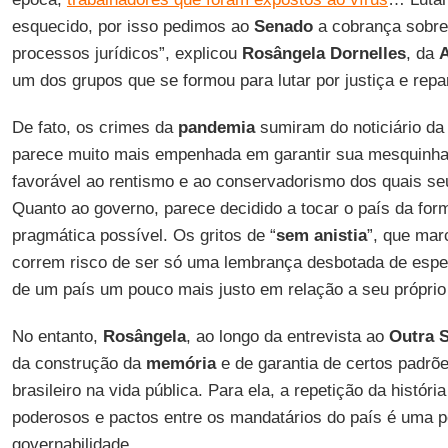
esquecido, por isso pedimos ao
Senado
a cobrança sobr
processos jurídicos”, explicou
Rosângela
Dornelles
, da
A
um dos grupos que se formou para lutar por justiça e repa
De fato, os crimes da
pandemia
sumiram do noticiário da
parece muito mais empenhada em garantir sua mesquinh
favorável ao rentismo e ao conservadorismo dos quais seu
Quanto ao governo, parece decidido a tocar o país da for
pragmática possível. Os gritos de “
sem anistia
”, que ma
correm risco de ser só uma lembrança desbotada de espe
de um país um pouco mais justo em relação a seu próprio
No entanto,
Rosângela
, ao longo da entrevista ao
Outra
da construção da
memória
e de garantia de certos padrõ
brasileiro na vida pública. Para ela, a repetição da histór
poderosos e pactos entre os mandatários do país é uma p
governabilidade.