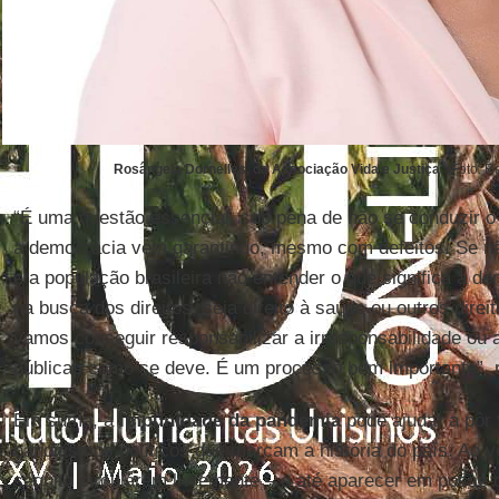
Rosângela Dornelles, da Associação Vida e Justiça.
(Foto: R
“É uma questão essencial, sob pena de não se conduzir 
a democracia vem garantindo, mesmo com defeitos. Se nã
e a população brasileira não entender o que significa a de
na busca dos direitos, seja direito à saúde ou outros direi
vamos conseguir responsabilizar a irresponsabilidade ou
públicas como se deve. É um processo bem importante”, r
Em suma, a
impunidade
da
pandemia
pode ajudar a pôr
banditismos políticos que marcam a história do país. Ao
séquito circularem livremente – e até aparecer em posse 