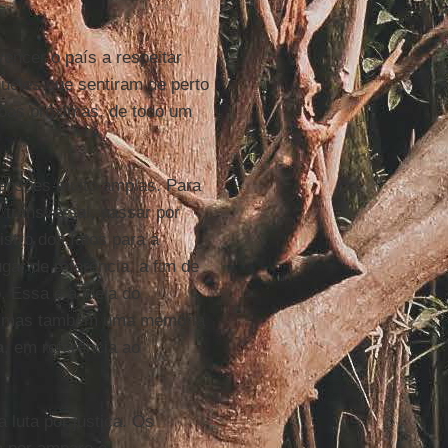
encer o país a respeitar
ueles que sentiram de perto
soas próximas, de todo um
ensões muito amplas. Para
 transversal, passar por
stro dos fatos para a
gar de referência, a fim de
. Essa é a ideia do
im, mas também uma memória
a
, em referência ao
 luta por justiça. Os