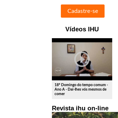
Vídeos IHU
play_circle_outline
18º Domingo do tempo comum -
Ano A - Dai-lhes vós mesmos de
comer
Revista ihu on-line