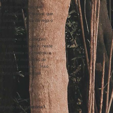
ta por amparo e
 do projeto de lei que
te a
pandemia
. Pessoas que
de saúde que ainda carrega o
sam de proteção.
trabalhar as articulações
r os direitos sociais e, neste
o a
pandemia
nos marcou a
assamos por momentos de
strutura necessária… Isso
embrar, não é possível
o”.
m sido sua trajetória?