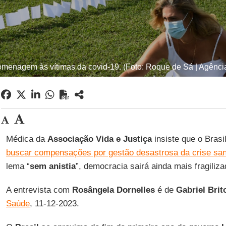
menagem às vítimas da covid-19. (Foto: Roque de Sá | Agênc
Médica da
Associação Vida e Justiça
insiste que o Brasi
buscar compensações por gestão desastrosa da crise sani
lema “
sem
anistia
”, democracia sairá ainda mais fragiliza
A entrevista com
Rosângela
Dornelles
é de
Gabriel
Brit
Saúde
, 11-12-2023.