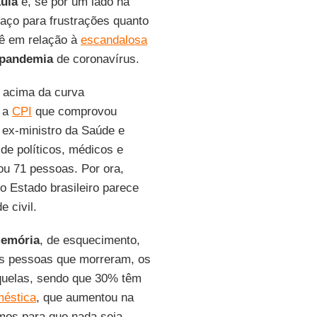
ula
e, se por um lado há
aço para frustrações quanto
vê em relação à
escandalosa
pandemia
de coronavírus.
l acima da curva
e a
CPI
que comprovou
o ex-ministro da Saúde e
de políticos, médicos e
iou 71 pessoas. Por ora,
o Estado brasileiro parece
 civil.
emória
, de esquecimento,
as pessoas que morreram, os
equelas, sendo que 30% têm
méstica
, que aumentou na
os para que nada seja