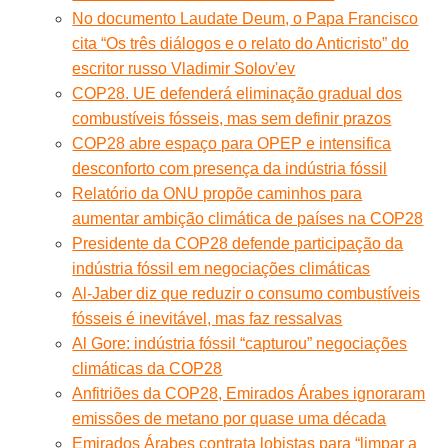
No documento Laudate Deum, o Papa Francisco
cita “Os três diálogos e o relato do Anticristo” do
escritor russo Vladimir Solov'ev
COP28. UE defenderá eliminação gradual dos
combustíveis fósseis, mas sem definir prazos
COP28 abre espaço para OPEP e intensifica
desconforto com presença da indústria fóssil
Relatório da ONU propõe caminhos para
aumentar ambição climática de países na COP28
Presidente da COP28 defende participação da
indústria fóssil em negociações climáticas
Al-Jaber diz que reduzir o consumo combustíveis
fósseis é inevitável, mas faz ressalvas
Al Gore: indústria fóssil “capturou” negociações
climáticas da COP28
Anfitriões da COP28, Emirados Árabes ignoraram
emissões de metano por quase uma década
Emirados Árabes contrata lobistas para “limpar a