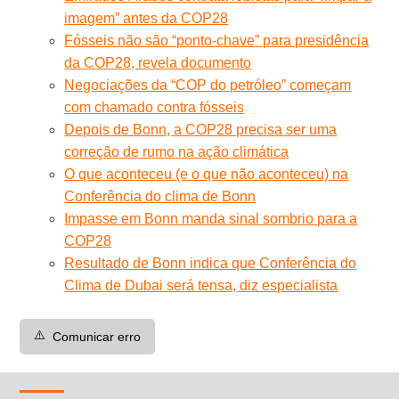
imagem” antes da COP28
Fósseis não são “ponto-chave” para presidência
da COP28, revela documento
Negociações da “COP do petróleo” começam
com chamado contra fósseis
Depois de Bonn, a COP28 precisa ser uma
correção de rumo na ação climática
O que aconteceu (e o que não aconteceu) na
Conferência do clima de Bonn
Impasse em Bonn manda sinal sombrio para a
COP28
Resultado de Bonn indica que Conferência do
Clima de Dubai será tensa, diz especialista
⚠️
Comunicar erro