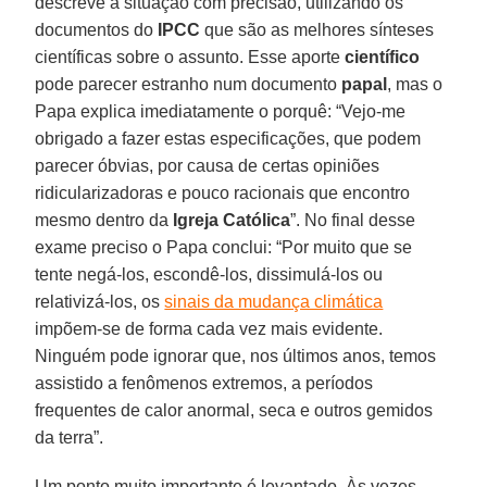
descreve a situação com precisão, utilizando os
documentos do
IPCC
que são as melhores sínteses
científicas sobre o assunto. Esse aporte
científico
pode parecer estranho num documento
papal
, mas o
Papa explica imediatamente o porquê: “Vejo-me
obrigado a fazer estas especificações, que podem
parecer óbvias, por causa de certas opiniões
ridicularizadoras e pouco racionais que encontro
mesmo dentro da
Igreja Católica
”. No final desse
exame preciso o Papa conclui: “Por muito que se
tente negá-los, escondê-los, dissimulá-los ou
relativizá-los, os
sinais da mudança climática
impõem-se de forma cada vez mais evidente.
Ninguém pode ignorar que, nos últimos anos, temos
assistido a fenômenos extremos, a períodos
frequentes de calor anormal, seca e outros gemidos
da terra”.
Um ponto muito importante é levantado. Às vezes