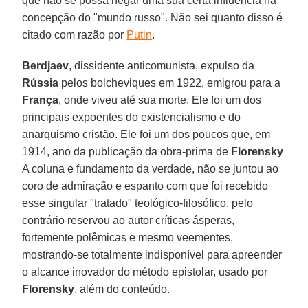
que não se possa negar uma sua certa influência na
concepção do "mundo russo". Não sei quanto disso é
citado com razão por
Putin
.
Berdjaev
, dissidente anticomunista, expulso da
Rússia
pelos bolcheviques em 1922, emigrou para a
França
, onde viveu até sua morte. Ele foi um dos
principais expoentes do existencialismo e do
anarquismo cristão. Ele foi um dos poucos que, em
1914, ano da publicação da obra-prima de
Florensky
A coluna e fundamento da verdade, não se juntou ao
coro de admiração e espanto com que foi recebido
esse singular "tratado" teológico-filosófico, pelo
contrário reservou ao autor críticas ásperas,
fortemente polêmicas e mesmo veementes,
mostrando-se totalmente indisponível para apreender
o alcance inovador do método epistolar, usado por
Florensky
, além do conteúdo.