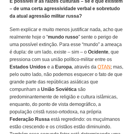
É possível ir às raízes culturais – se é que existem
– de uma certa agressividade verbal e sobretudo
da atual agressão militar russa?
Sem explicar e muito menos justificar nada, acho que
realmente hoje o “
mundo russo
” sente o perigo de
uma possível extinção. Para esse “mundo” a ameaça
é dupla: de um lado, existe – sim – o
Ocidente
, que
pressiona com sua união político-militar entre os
Estados Unidos
e a
Europa
, através da
OTAN
; mas,
pelo outro lado, não podemos esquecer o fato de que
grande parte das repúblicas asiáticas que
compunham a
União Soviética
são
predominantemente de religião e cultura islâmicas,
enquanto, do ponto de vista demográfico, a
população cristã russo-ortodoxa, na própria
Federação Russa
está regredindo: os muçulmanos
estão crescendo e os cristãos estão diminuindo.