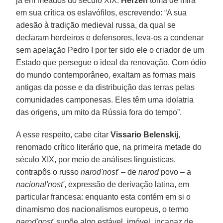
já em meados do século XIX.
Herzen
toma de mira
em sua crítica os eslavófilos, escrevendo: “A sua
adesão à tradição medieval russa, da qual se
declaram herdeiros e defensores, leva-os a condenar
sem apelação Pedro I por ter sido ele o criador de um
Estado que persegue o ideal da renovação. Com ódio
do mundo contemporâneo, exaltam as formas mais
antigas da posse e da distribuição das terras pelas
comunidades camponesas. Eles têm uma idolatria
das origens, um mito da Rússia fora do tempo”.
A esse respeito, cabe citar
Vissario Belenskij
,
renomado crítico literário que, na primeira metade do
século XIX, por meio de análises linguísticas,
contrapôs o russo
narod'nost' –
de
narod
povo – a
nacional'nost'
, expressão de derivação latina, em
particular francesa: enquanto esta contém em si o
dinamismo dos nacionalismos europeus, o termo
narod'nost'
supõe algo estável, imóvel, incapaz de