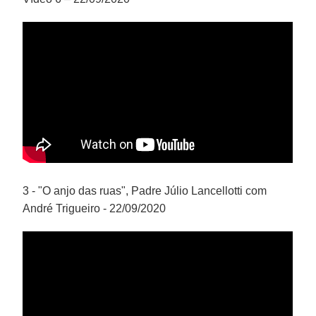
3 - "O anjo das ruas", Padre Júlio Lancellotti com
André Trigueiro - 22/09/2020