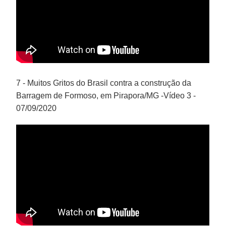
7 - Muitos Gritos do Brasil contra a construção da
Barragem de Formoso, em Pirapora/MG -Vídeo 3 -
07/09/2020