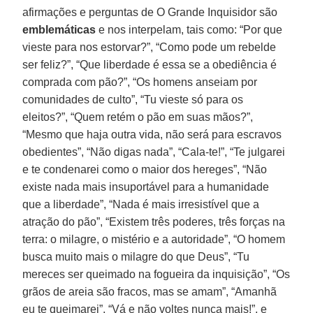
afirmações e perguntas de O Grande Inquisidor são
emblemáticas
e nos interpelam, tais como: “Por que
vieste para nos estorvar?”, “Como pode um rebelde
ser feliz?”, “Que liberdade é essa se a obediência é
comprada com pão?”, “Os homens anseiam por
comunidades de culto”, “Tu vieste só para os
eleitos?”, “Quem retém o pão em suas mãos?”,
“Mesmo que haja outra vida, não será para escravos
obedientes”, “Não digas nada”, “Cala-te!”, “Te julgarei
e te condenarei como o maior dos hereges”, “Não
existe nada mais insuportável para a humanidade
que a liberdade”, “Nada é mais irresistível que a
atração do pão”, “Existem três poderes, três forças na
terra: o milagre, o mistério e a autoridade”, “O homem
busca muito mais o milagre do que Deus”, “Tu
mereces ser queimado na fogueira da inquisição”, “Os
grãos de areia são fracos, mas se amam”, “Amanhã
eu te queimarei”, “Vá e não voltes nunca mais!”, e