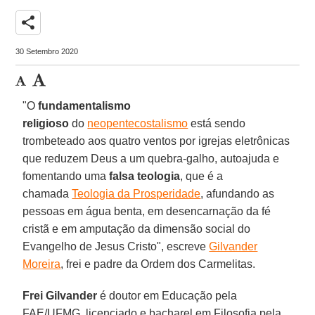
share
30 Setembro 2020
"O
fundamentalismo
religioso
do
neopentecostalismo
está sendo
trombeteado aos quatro ventos por igrejas eletrônicas
que reduzem Deus a um quebra-galho, autoajuda e
fomentando uma
falsa teologia
, que é a
chamada
Teologia da Prosperidade
, afundando as
pessoas em água benta, em desencarnação da fé
cristã e em amputação da dimensão social do
Evangelho de Jesus Cristo", escreve
Gilvander
Moreira
, frei e padre da Ordem dos Carmelitas.
Frei Gilvander
é doutor em Educação pela
FAE/UFMG, licenciado e bacharel em Filosofia pela