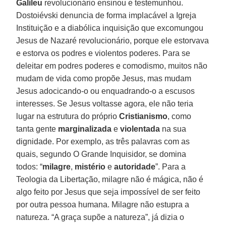
Galileu
revolucionário ensinou e testemunhou.
Dostoiévski denuncia de forma implacável a Igreja
Instituição e a diabólica inquisição que excomungou
Jesus de Nazaré revolucionário, porque ele estorvava
e estorva os podres e violentos poderes. Para se
deleitar em podres poderes e comodismo, muitos não
mudam de vida como propõe Jesus, mas mudam
Jesus adocicando-o ou enquadrando-o a escusos
interesses. Se Jesus voltasse agora, ele não teria
lugar na estrutura do próprio
Cristianismo
, como
tanta gente
marginalizada
e
violentada
na sua
dignidade. Por exemplo, as três palavras com as
quais, segundo O Grande Inquisidor, se domina
todos: “
milagre
,
mistério
e
autoridade
”. Para a
Teologia da Libertação, milagre não é mágica, não é
algo feito por Jesus que seja impossível de ser feito
por outra pessoa humana. Milagre não estupra a
natureza. “A graça supõe a natureza”, já dizia o