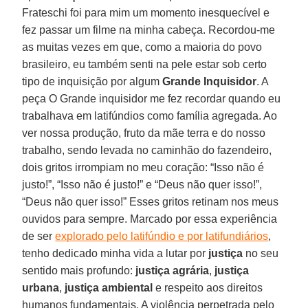
Frateschi foi para mim um momento inesquecível e
fez passar um filme na minha cabeça. Recordou-me
as muitas vezes em que, como a maioria do povo
brasileiro, eu também senti na pele estar sob certo
tipo de inquisição por algum
Grande Inquisidor
. A
peça O Grande inquisidor me fez recordar quando eu
trabalhava em latifúndios como família agregada. Ao
ver nossa produção, fruto da mãe terra e do nosso
trabalho, sendo levada no caminhão do fazendeiro,
dois gritos irrompiam no meu coração: “Isso não é
justo!”, “Isso não é justo!” e “Deus não quer isso!”,
“Deus não quer isso!” Esses gritos retinam nos meus
ouvidos para sempre. Marcado por essa experiência
de ser
explorado pelo latifúndio e por latifundiários
,
tenho dedicado minha vida a lutar por
justiça
no seu
sentido mais profundo:
justiça agrária
,
justiça
urbana
,
justiça ambiental
e respeito aos direitos
humanos fundamentais. A violência perpetrada pelo