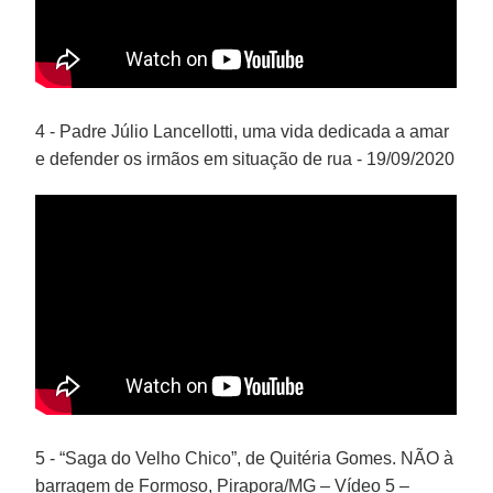
4 - Padre Júlio Lancellotti, uma vida dedicada a amar
e defender os irmãos em situação de rua - 19/09/2020
5 - “Saga do Velho Chico”, de Quitéria Gomes. NÃO à
barragem de Formoso, Pirapora/MG – Vídeo 5 –