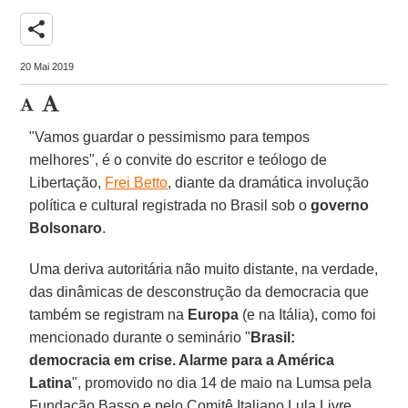
share
20 Mai 2019
"Vamos guardar o pessimismo para tempos
melhores", é o convite do escritor e teólogo de
Libertação,
Frei Betto
, diante da dramática involução
política e cultural registrada no Brasil sob o
governo
Bolsonaro
.
Uma deriva autoritária não muito distante, na verdade,
das dinâmicas de desconstrução da democracia que
também se registram na
Europa
(e na Itália), como foi
mencionado durante o seminário "
Brasil:
democracia em crise. Alarme para a América
Latina
", promovido no dia 14 de maio na Lumsa pela
Fundação Basso e pelo Comitê Italiano Lula Livre,