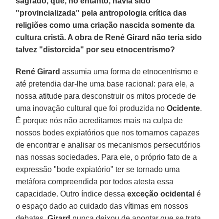
sagrado, que, no entanto, havia sido
"provincializada" pela antropologia crítica das
religiões como uma criação nascida somente da
cultura cristã. A obra de René Girard não teria sido
talvez "distorcida" por seu etnocentrismo?
René Girard
assumia uma forma de etnocentrismo e
até pretendia dar-lhe uma base racional: para ele, a
nossa atitude para desconstruir os mitos procede de
uma inovação cultural que foi produzida no
Ocidente
.
É porque nós não acreditamos mais na culpa de
nossos bodes expiatórios que nos tornamos capazes
de encontrar e analisar os mecanismos persecutórios
nas nossas sociedades. Para ele, o próprio fato de a
expressão "bode expiatório" ter se tornado uma
metáfora compreendida por todos atesta essa
capacidade. Outro índice dessa
exceção ocidental
é
o espaço dado ao cuidado das vítimas em nossos
debates.
Girard
nunca deixou de apontar que se trata