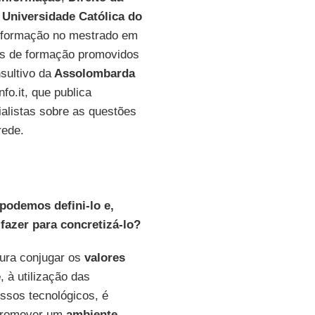
a
Universidade Católica do
Informação no mestrado em
os de formação promovidos
ultivo da
Assolombarda
fo.it, que publica
ialistas sobre as questões
rede.
podemos defini-lo e,
azer para concretizá-lo?
ura conjugar os
valores
e
, à utilização das
ssos tecnológicos, é
romover um
ambiente