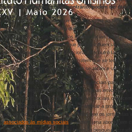
jornalístico e em que, pelo contrário, podem ser úteis
Por um lado, podem constituir uma armadilha ao favorecer
não verificadas, informações distorcidas ou até falsas. A
informações são difundidas nas mídias sociais pode leva
descontrolada de
fake news
, que podem influenciar a opin
credibilidade do jornalismo tradicional. Por outro lado, p
úteis para os jornalistas. Elas permitem que se tenha ac
de informações em tempo real e que se alcance um públi
Os jornalistas podem utilizar as mídias sociais para mon
real, obter depoimentos diretos das pessoas envolvidas e i
interesse público. Além disso, as mídias sociais oferecem 
com o público, receber feedbacks e ampliar a própria rede
jornalístico. No entanto, é fundamental que os jornalistas
associados às mídias sociais
e adotem uma abordagem crí
informações. A verificação das fontes, a pesquisa acurad