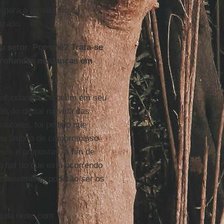
 para o jornalismo de
izado.
o setor. Por quê? Trata-se
s profundas mudanças em
aprofundaram, cada um em seu
o do digital na vida das
autores, foi pedido que
 seu âmbito de compromisso
ejos e propostas, a fim de
 fiel do que está ocorrendo
zoavelmente poderão ser os
o da rede, com