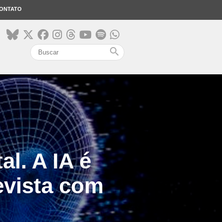
ONTATO
search
l. A IA é
evista com