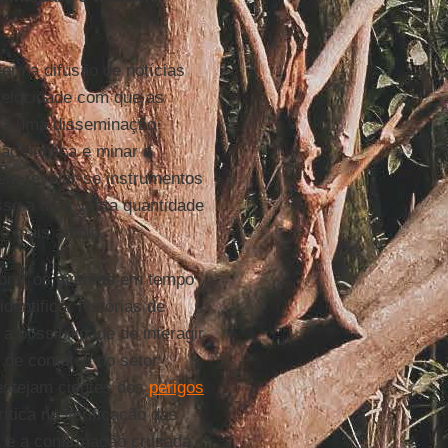
?
em a difusão de notícias
 velocidade com que as
r a uma disseminação
ião pública e minar a
odem revelar-se instrumentos
esso a uma vasta quantidade
co mais amplo.
itorar os eventos em tempo
dentificar histórias de
a possibilidade de interagir
 de contatos no setor
 estejam cientes dos
perigos
tica na verificação das
a e a confirmação cruzada