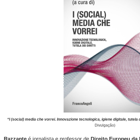
“I (social) media che vorrei. Innovazione tecnologica, igiene digitale, tutela de
Divulgação)
Razzante
é jornalista e professor de
Direito Europeu da