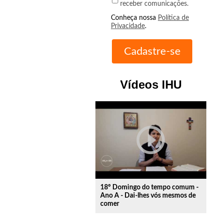
receber comunicações.
Conheça nossa
Política de
Privacidade
.
Vídeos IHU
play_circle_outline
18º Domingo do tempo comum -
Ano A - Dai-lhes vós mesmos de
comer