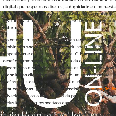
digital
que respeite os direitos, a
dignidade
e o bem-esta
sociedade é cada vez mais influenciada pelas
tecnologias
revolucionaram a forma como as pessoas
interagem entr
exterior
.
No entanto, o uso indiscriminado das tecnologias digitais 
problemas sociais
e
culturais
, incluindo o isolamento s
dispositivos e a falta de privacidade. O
humanismo digita
desafios promovendo a importância da cultura humanística 
encorajando a reflexão crítica sobre as
implicações soci
tecnologias digitais
e promovendo um uso responsável e 
profissionais da informação podem ajudar a realizar o hu
práticas éticas
, promovendo a
precisão
e a
educação digi
privacidade e os outros direitos da personalidade e promo
inclusão em seus respectivos campos de atuação.
Em que as mídias sociais são um perigo ou uma armadi