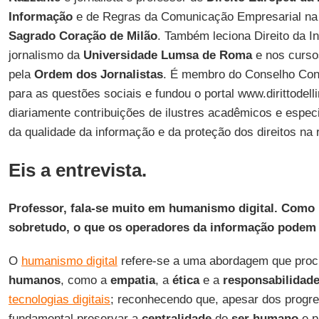
Informação
e de Regras da Comunicação Empresarial n
Sagrado Coração de Milão
. Também leciona Direito da 
jornalismo da
Universidade Lumsa de Roma
e nos curs
pela
Ordem dos Jornalistas
. É membro do Conselho Cons
para as questões sociais e fundou o portal www.dirittodellin
diariamente contribuições de ilustres acadêmicos e espec
da qualidade da informação e da proteção dos direitos na 
Eis a entrevista.
Professor, fala-se muito em humanismo digital. Como 
sobretudo, o que os operadores da informação podem f
O
humanismo digital
refere-se a uma abordagem que proc
humanos
, como a
empatia
, a
ética
e a
responsabilidad
tecnologias digitais
; reconhecendo que, apesar dos progre
fundamental preservar a
centralidade
do
ser humano
e p