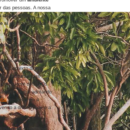
r das pessoas. A nossa
 digitais
, que
e si e
com o
mundo
pode levar a uma série de
ocial, a dependência dos
l
procura enfrentar estes
no contexto digital,
ais
e
culturais
das
consciente delas. Os
manismo digital adotando
tal
, respeitando a
vendo a diversidade e a
lha para o trabalho