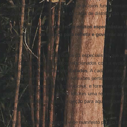
das informações continuam sendo princípios fundamentais
qualidade, independentemente do canal de distribuição util
Em seu último livro, você reúne muitos especialistas d
de uma espécie de aliança para refletir e governar a
curso?
Vali-me da contribuição de outros 11 especialistas que 
âmbito de atuação, os aspetos relacionados com a evoluçã
pessoas, das sociedades, dos
Estados
. A cada um dos co
contasse experiências, fizesse reflexões pertinentes ao
profissional, empresarial e institucional, e formulasse des
poder colocar à disposição dos leitores uma representação
no mundo das mídias e uma projeção para aqueles que ra
cenários futuros.
Assim, realizamos uma espécie de manifesto para o futur