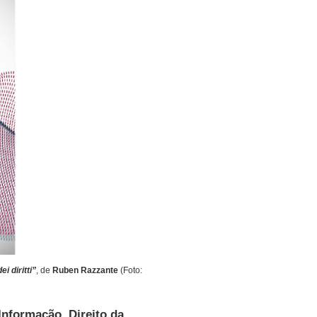
i diritti”
, de
Ruben Razzante
(Foto:
 Informação
,
Direito da