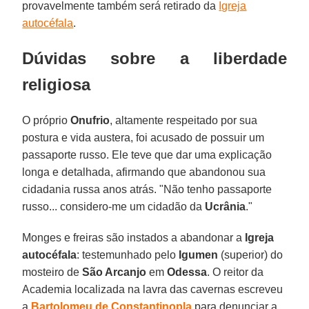
provavelmente também será retirado da
Igreja
autocéfala
.
Dúvidas sobre a liberdade
religiosa
O próprio
Onufrio
, altamente respeitado por sua
postura e vida austera, foi acusado de possuir um
passaporte russo. Ele teve que dar uma explicação
longa e detalhada, afirmando que abandonou sua
cidadania russa anos atrás. "Não tenho passaporte
russo... considero-me um cidadão da
Ucrânia
."
Monges e freiras são instados a abandonar a
Igreja
autocéfala
: testemunhado pelo
Igumen
(superior) do
mosteiro de
São Arcanjo
em
Odessa
. O reitor da
Academia localizada na lavra das cavernas escreveu
a
Bartolomeu
de Constantinopla
para denunciar a