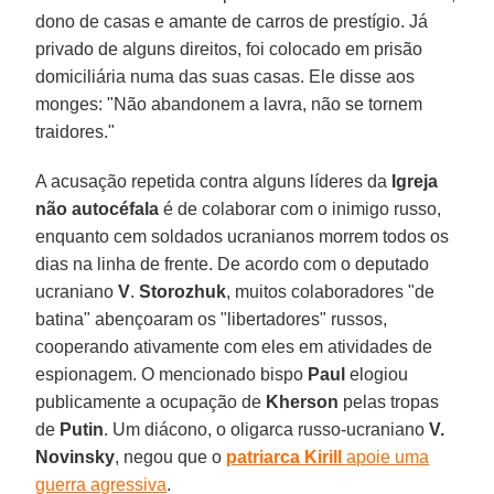
dono de casas e amante de carros de prestígio. Já
privado de alguns direitos, foi colocado em prisão
domiciliária numa das suas casas. Ele disse aos
monges: "Não abandonem a lavra, não se tornem
traidores."
A acusação repetida contra alguns líderes da
Igreja
não autocéfala
é de colaborar com o inimigo russo,
enquanto cem soldados ucranianos morrem todos os
dias na linha de frente. De acordo com o deputado
ucraniano
V
.
Storozhuk
, muitos colaboradores "de
batina" abençoaram os "libertadores" russos,
cooperando ativamente com eles em atividades de
espionagem. O mencionado bispo
Paul
elogiou
publicamente a ocupação de
Kherson
pelas tropas
de
Putin
. Um diácono, o oligarca russo-ucraniano
V.
Novinsky
, negou que o
patriarca Kirill
apoie uma
guerra agressiva
.