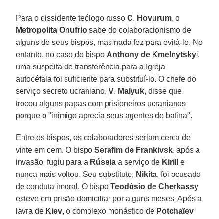
Para o dissidente teólogo russo
C
.
Hovurum
, o
Metropolita Onufrio
sabe do colaboracionismo de
alguns de seus bispos, mas nada fez para evitá-lo. No
entanto, no caso do bispo
Anthony de Kmelnytskyi
,
uma suspeita de transferência para a Igreja
autocéfala foi suficiente para substituí-lo. O chefe do
serviço secreto ucraniano,
V
.
Malyuk
, disse que
trocou alguns papas com prisioneiros ucranianos
porque o "inimigo aprecia seus agentes de batina".
Entre os bispos, os colaboradores seriam cerca de
vinte em cem. O bispo
Serafim
de Frankivsk
, após a
invasão, fugiu para a
Rússia
a serviço de
Kirill
e
nunca mais voltou. Seu substituto,
Nikita
, foi acusado
de conduta imoral. O bispo
Teodósio de Cherkassy
esteve em prisão domiciliar por alguns meses. Após a
lavra de
Kiev
, o complexo monástico de
Potchaȉev