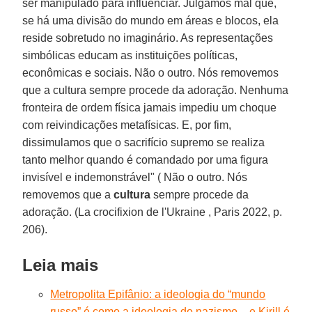
ser manipulado para influenciar. Julgamos mal que,
se há uma divisão do mundo em áreas e blocos, ela
reside sobretudo no imaginário. As representações
simbólicas educam as instituições políticas,
econômicas e sociais. Não o outro. Nós removemos
que a cultura sempre procede da adoração. Nenhuma
fronteira de ordem física jamais impediu um choque
com reivindicações metafísicas. E, por fim,
dissimulamos que o sacrifício supremo se realiza
tanto melhor quando é comandado por uma figura
invisível e indemonstrável" ( Não o outro. Nós
removemos que a
cultura
sempre procede da
adoração. (La crocifixion de l'Ukraine , Paris 2022, p.
206).
Leia mais
Metropolita Epifânio: a ideologia do “mundo
russo” é como a ideologia do nazismo – e Kirill é