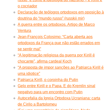
o cocriador
Declaração de teólogos ortodoxos em oposição à
doutrina do “mundo russo” (russkii mir)
A guerra entre os ortodoxos. Artigo de Marco
Ventura
Jean-François Colosimo: “Carta aberta aos
ortodoxos da França que não estão errados em
se sentir mal”
“A legitimação religiosa da guerra por Kirill é
chocante”, afirma cardeal Koch
“A proposta de impor sanções ao Patriarca Kirill é
uma idiotice”
Patriarca Kirill, o coroinha do Putin
Gelo entre Kirill e o Papa. E do Kremlin sinal
negativo para um encontro com Putin
Autocefalia da Igreja Ortodoxa Ucraniana: carta
de Cirilo a Bartolomeu