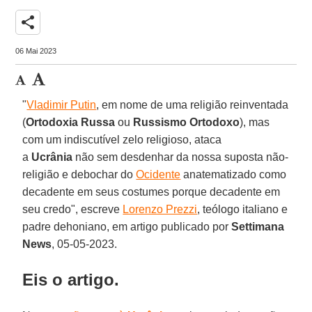
share
06 Mai 2023
"
Vladimir Putin
, em nome de uma religião reinventada
(
Ortodoxia Russa
ou
Russismo Ortodoxo
), mas
com um indiscutível zelo religioso, ataca
a
Ucrânia
não sem desdenhar da nossa suposta não-
religião e debochar do
Ocidente
anatematizado como
decadente em seus costumes porque decadente em
seu credo", escreve
Lorenzo Prezzi
, teólogo italiano e
padre dehoniano, em artigo publicado por
Settimana
News
, 05-05-2023.
Eis o artigo.