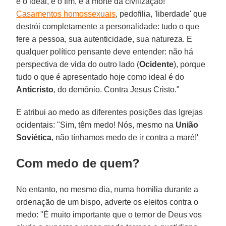
é o ideal, é o fim, é a morte da civilização!
Casamentos homossexuais
, pedofilia, 'liberdade' que
destrói completamente a personalidade: tudo o que
fere a pessoa, sua autenticidade, sua natureza. E
qualquer político pensante deve entender: não há
perspectiva de vida do outro lado (
Ocidente
), porque
tudo o que é apresentado hoje como ideal é do
Anticristo
, do demônio. Contra Jesus Cristo."
E atribui ao medo as diferentes posições das Igrejas
ocidentais: "Sim, têm medo! Nós, mesmo na
União
Soviética
, não tínhamos medo de ir contra a maré!'
Com medo de quem?
No entanto, no mesmo dia, numa homilia durante a
ordenação de um bispo, adverte os eleitos contra o
medo: "É muito importante que o temor de Deus vos