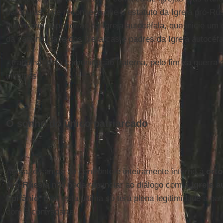
paróquias, que reconheça que o estatuto da Igreja pró-Rú
autonomia superior ao da Igreja autocéfala, que inicie um
da canonicidade dos hierarcas e padres da Igreja autocéfa
- trabalhar pela comunicação fraterna, pelo fim da guerra 
inimigos.
O sonho do único patriarcado
Agora, o campo do confronto é inteiramente interno à
orto
pró-Rússia
não pode renunciar ao diálogo com a
Igreja a
Epifânio
, mas esta última só terá plena legitimidade a par
com a contraparte.