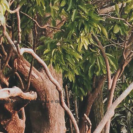
z pontos:
arca Kirill de Moscou
e de