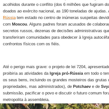
acolhidos durante o conflito (dos 6 milhões que fugiram do
doados ao exército nacional, as 190 toneladas de ajudas.
Rússia
tem estado no centro de inúmeras suspeitas devid
com
Moscou
. Alguns padres foram acusados de colabora
secretos russos, dezenas de decisões administrativas que
transferiram comunidades para obedecer à Igreja autocéf
confrontos físicos com os fiéis.
Até o perigo mais grave: o projeto de lei 7204, apresenta
proibiria as atividades da
Igreja pró-Rússia
em todo o terr
os seus bens, incluindo os grandes mosteiros das grutas
propriedades, mas administrados), de
Potchaev
e de
Svy
submissão, pacificar o povo e discutir o futuro comum fo
metropolita à assembleia.