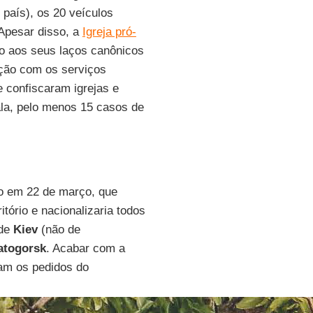
 país), os 20 veículos
 Apesar disso, a
Igreja pró-
o aos seus laços canônicos
ção com os serviços
 confiscaram igrejas e
ala, pelo menos 15 casos de
do em 22 de março, que
itório e nacionalizaria todos
 de
Kiev
(não de
atogorsk
. Acabar com a
ram os pedidos do