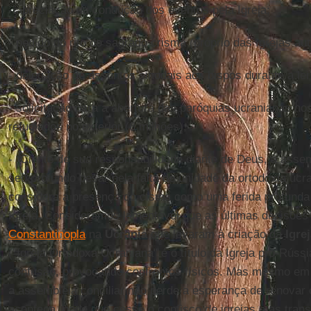
- apreciação da condução dos eventos pela Igreja;
- pedido do rito do sagrado crisma (próprio das Igrejas aut
- delegação de assuntos sinodais aos bispos durante a lei
- solicitação para a abertura das paróquias ucranianas nos
refugiados no exterior (6 milhões);
- “Ciente de sua responsabilidade diante de Deus, a assem
seu profundo pesar pela falta de unidade da ortodoxia ucr
considera a presença do cisma como uma ferida profunda 
Igreja. Consideramos lamentável que as últimas decisõe
Constantinopla
na
Ucrânia
que levaram à criação da
Igre
("Igreja Ortodoxa Ucraniana" é o título da Igreja pró-Rús
confusão, provocando confrontos físicos. Mas mesmo em c
a assembleia conciliar não perde a esperança de renovar o
aconteça, pede que cesse o confisco de igrejas e as tran