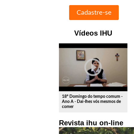
Vídeos IHU
play_circle_outline
18º Domingo do tempo comum -
Ano A - Dai-lhes vós mesmos de
comer
Revista ihu on-line