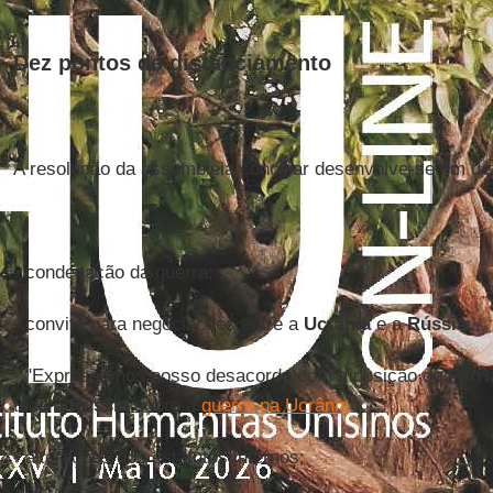
Dez pontos de distanciamento
A resolução da assembleia conciliar desenvolve-se em de
- condenação da guerra;
- convite para negociações entre a
Ucrânia
e a
Rússia
;
- "Expressamos nosso desacordo com a posição do
Patri
toda a
Rússia
sobre a
guerra na Ucrânia
";
- alterações dos estatutos internos;