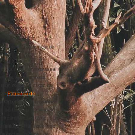
océfalas);
 marcial;
 locais de residência de
bleia conciliar expressa
aniana. A assembleia
e dolorosa no corpo da
s do
Patriarca de
ja Ortodoxa da Ucrânia
sia) só tenham aumentado a
ircunstâncias tão críticas,
 diálogo”. Para que isso
sferências forçadas de