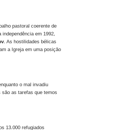
balho pastoral coerente de
 a independência em 1992,
ov
. As hostilidades bélicas
am a Igreja em uma posição
nquanto o mal invadiu
s são as tarefas que temos
os 13.000 refugiados