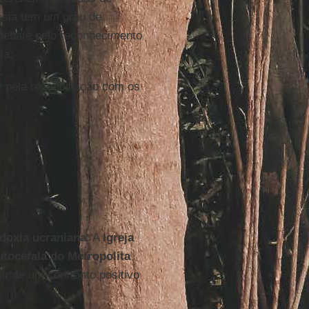
ssia tem um grau de
 debate pelo reconhecimento
la;
e pela reconciliação com os
doxia
ucraniana
. A
Igreja
utocéfala do Metropolita
tir de um confronto positivo