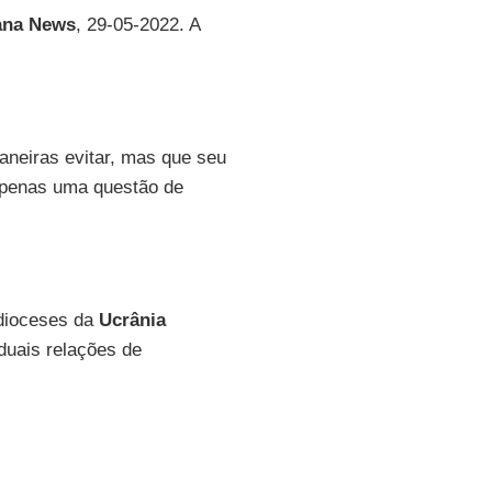
ana
News
, 29-05-2022. A
aneiras evitar, mas que seu
 apenas uma questão de
 dioceses da
Ucrânia
duais relações de