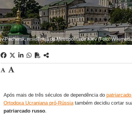
ev-Pechersk, residência do Metropolita de Kiev (Foto: Wikime
Após mais de três séculos de dependência do
patriarcad
Ortodoxa Ucraniana pró-Rússia
também decidiu cortar su
patriarcado russo
.