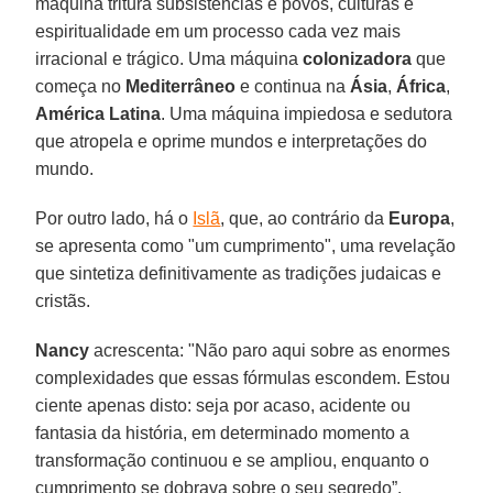
máquina tritura subsistências e povos, culturas e
espiritualidade em um processo cada vez mais
irracional e trágico. Uma máquina
colonizadora
que
começa no
Mediterrâneo
e continua na
Ásia
,
África
,
América Latina
. Uma máquina impiedosa e sedutora
que atropela e oprime mundos e interpretações do
mundo.
Por outro lado, há o
Islã
, que, ao contrário da
Europa
,
se apresenta como "um cumprimento", uma revelação
que sintetiza definitivamente as tradições judaicas e
cristãs.
Nancy
acrescenta: "Não paro aqui sobre as enormes
complexidades que essas fórmulas escondem. Estou
ciente apenas disto: seja por acaso, acidente ou
fantasia da história, em determinado momento a
transformação continuou e se ampliou, enquanto o
cumprimento se dobrava sobre o seu segredo”.