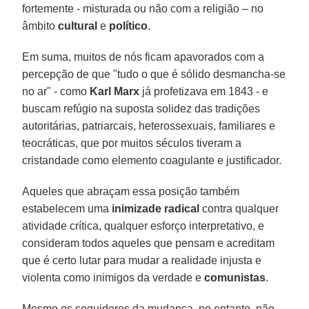
fortemente - misturada ou não com a religião – no
âmbito
cultural
e
político
.
Em suma, muitos de nós ficam apavorados com a
percepção de que "tudo o que é sólido desmancha-se
no ar" - como
Karl Marx
já profetizava em 1843 - e
buscam refúgio na suposta solidez das tradições
autoritárias, patriarcais, heterossexuais, familiares e
teocráticas, que por muitos séculos tiveram a
cristandade como elemento coagulante e justificador.
Aqueles que abraçam essa posição também
estabelecem uma
inimizade radical
contra qualquer
atividade crítica, qualquer esforço interpretativo, e
consideram todos aqueles que pensam e acreditam
que é certo lutar para mudar a realidade injusta e
violenta como inimigos da verdade e
comunistas
.
Mesmo os seguidores da mudança, no entanto, não