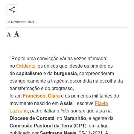
share
08 Novembro 2021
"Repito uma convicção várias vezes afirmada:
no
Ocidente
, os únicos que, desde os primórdios
do
capitalismo
e da
burguesia
, compreenderam
evangelicamente a tragédia escondida na escolha da
transformação e do progresso,
foram
Francisco
,
Clara
e os primeiros militantes do
movimento nascido em
Assis
", escreve
Flavio
Lazzarin
, padre italiano
fidei donum
que atua na
Diocese de Coroatá
, no
Maranhão
, e agente da
Comissão Pastoral da Terra
(
CPT
), em artigo
publicado por
Settimana News
, 05-11-2021. A