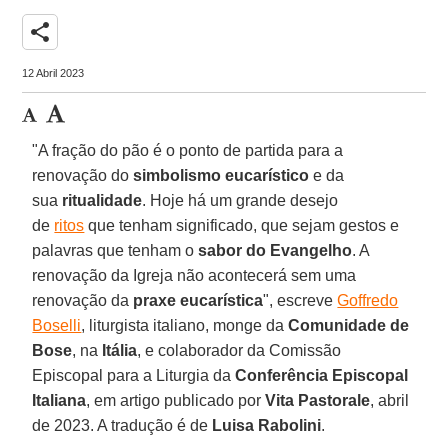
share
12 Abril 2023
"A fração do pão é o ponto de partida para a
renovação do
simbolismo eucarístico
e da
sua
ritualidade
. Hoje há um grande desejo
de
ritos
que tenham significado, que sejam gestos e
palavras que tenham o
sabor do Evangelho
. A
renovação da Igreja não acontecerá sem uma
renovação da
praxe eucarística
", escreve
Goffredo
Boselli
, liturgista italiano, monge da
Comunidade de
Bose
, na
Itália
, e colaborador da Comissão
Episcopal para a Liturgia da
Conferência Episcopal
Italiana
, em artigo publicado por
Vita Pastorale
, abril
de 2023. A tradução é de
Luisa Rabolini
.