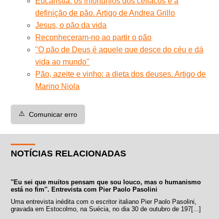
Eucaristia: os infortúnios dos celíacos e a
definição de pão. Artigo de Andrea Grillo
Jesus, o pão da vida
Reconheceram-no ao partir o pão
"O pão de Deus é aquele que desce do céu e dá
vida ao mundo"
Pão, azeite e vinho: a dieta dos deuses. Artigo de
Marino Niola
⚠️
Comunicar erro
NOTÍCIAS RELACIONADAS
''Eu sei que muitos pensam que sou louco, mas o humanismo
está no fim''. Entrevista com Pier Paolo Pasolini
Uma entrevista inédita com o escritor italiano Pier Paolo Pasolini,
gravada em Estocolmo, na Suécia, no dia 30 de outubro de 197[...]