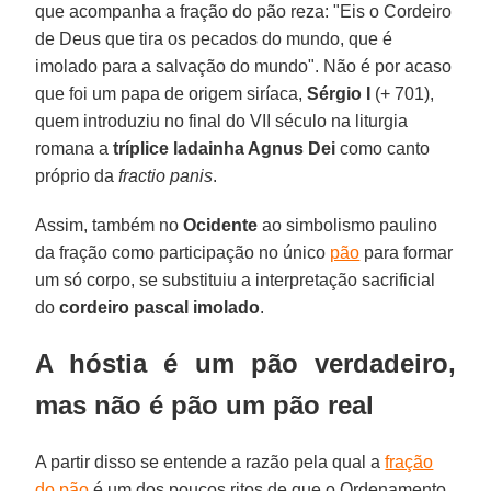
que acompanha a fração do pão reza: "Eis o Cordeiro
de Deus que tira os pecados do mundo, que é
imolado para a salvação do mundo". Não é por acaso
que foi um papa de origem siríaca,
Sérgio I
(+ 701),
quem introduziu no final do VII século na liturgia
romana a
tríplice ladainha Agnus Dei
como canto
próprio da
fractio panis
.
Assim, também no
Ocidente
ao simbolismo paulino
da fração como participação no único
pão
para formar
um só corpo, se substituiu a interpretação sacrificial
do
cordeiro pascal imolado
.
A hóstia é um pão verdadeiro,
mas não é pão um pão real
A partir disso se entende a razão pela qual a
fração
do pão
é um dos poucos ritos de que o Ordenamento