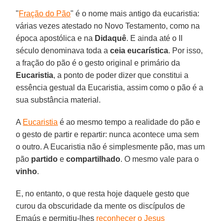
"
Fração do Pão
" é o nome mais antigo da eucaristia:
várias vezes atestado no Novo Testamento, como na
época apostólica e na
Didaquê
. E ainda até o II
século denominava toda a
ceia eucarística
. Por isso,
a fração do pão é o gesto original e primário da
Eucaristia
, a ponto de poder dizer que constitui a
essência gestual da Eucaristia, assim como o pão é a
sua substância material.
A
Eucaristia
é ao mesmo tempo a realidade do pão e
o gesto de partir e repartir: nunca acontece uma sem
o outro. A Eucaristia não é simplesmente pão, mas um
pão
partido
e
compartilhado
. O mesmo vale para o
vinho
.
E, no entanto, o que resta hoje daquele gesto que
curou da obscuridade da mente os discípulos de
Emaús e permitiu-lhes
reconhecer o Jesus