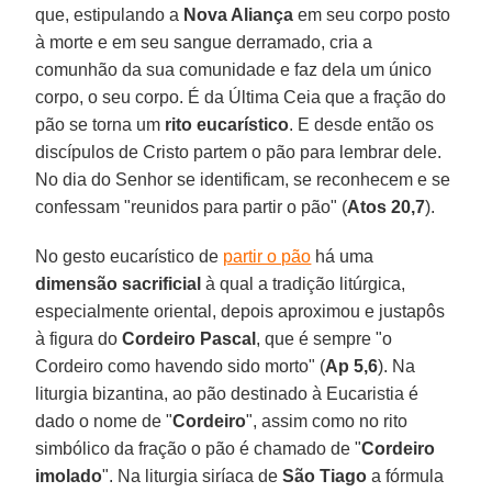
que, estipulando a
Nova Aliança
em seu corpo posto
à morte e em seu sangue derramado, cria a
comunhão da sua comunidade e faz dela um único
corpo, o seu corpo. É da Última Ceia que a fração do
pão se torna um
rito eucarístico
. E desde então os
discípulos de Cristo partem o pão para lembrar dele.
No dia do Senhor se identificam, se reconhecem e se
confessam "reunidos para partir o pão" (
Atos 20,7
).
No gesto eucarístico de
partir o pão
há uma
dimensão sacrificial
à qual a tradição litúrgica,
especialmente oriental, depois aproximou e justapôs
à figura do
Cordeiro Pascal
, que é sempre "o
Cordeiro como havendo sido morto" (
Ap 5,6
). Na
liturgia bizantina, ao pão destinado à Eucaristia é
dado o nome de "
Cordeiro
", assim como no rito
simbólico da fração o pão é chamado de "
Cordeiro
imolado
". Na liturgia siríaca de
São Tiago
a fórmula