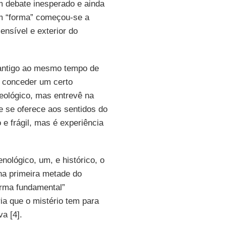
um debate inesperado e ainda
m “forma” começou-se a
ensível e exterior do
 antigo ao mesmo tempo de
e conceder um certo
eológico, mas entrevê na
e se oferece aos sentidos do
e frágil, mas é experiência
nológico, um, e histórico, o
 na primeira metade do
orma fundamental”
ria que o mistério tem para
a [4].