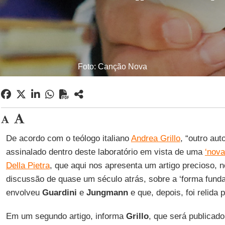
Foto: Canção Nova
De acordo com o teólogo italiano
Andrea Grillo
, “outro au
assinalado dentro deste laboratório em vista de uma
‘nova
Della Pietra
, que aqui nos apresenta um artigo precioso, n
discussão de quase um século atrás, sobre a ‘forma funda
envolveu
Guardini
e
Jungmann
e que, depois, foi relida 
Em um segundo artigo, informa
Grillo
, que será publicad