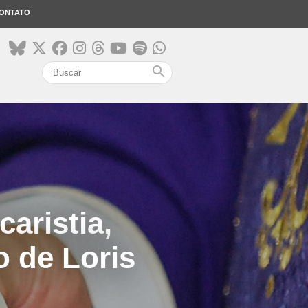
ONTATO
search
aristia,
o de Loris