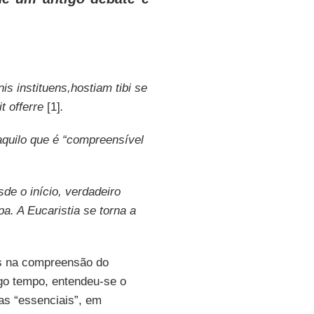
s instituens,hostiam tibi se
t offerre
[1]
.
 aquilo que é “compreensível
de o início, verdadeiro
a. A Eucaristia se torna a
as na compreensão do
ngo tempo, entendeu-se o
as “essenciais”, em