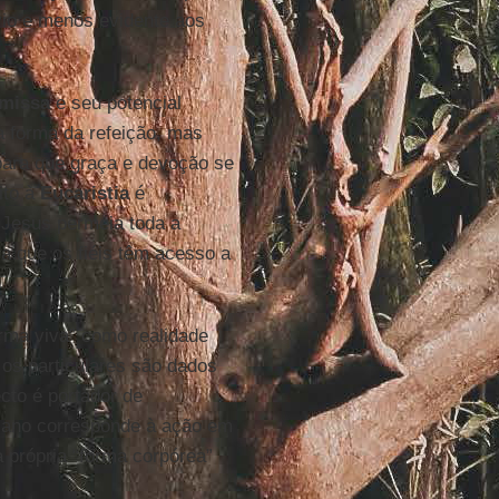
vio e menos evidente aos
missa
e seu potencial
a forma da refeição, mas
para que graça e devoção se
ito à
Eucaristia
é
e Jesus permeia toda a
a que os fiéis têm acesso a
rma viva” como realidade
 os particulares são dados
cto é portador de
niano corresponde à ação em
 própria “forma corpórea”