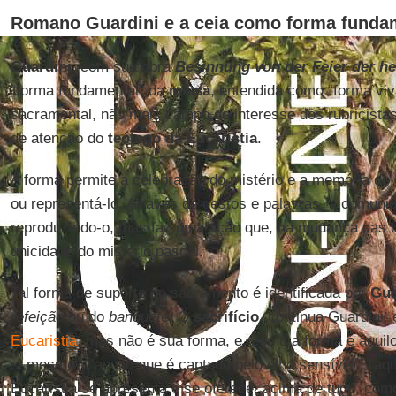
Romano Guardini e a ceia como forma funda
Guardini
, com sua obra
Besinnung von der Feier der he
“forma fundamental” da
missa
, entendida como “forma viv
sacramental, não mais campo de interesse dos rubricistas
de atenção do
teólogo da Eucaristia
.
A forma permite a celebração do mistério e a memória do e
ou representá-lo. Através de gestos e palavras, a comuni
reproduzindo-o, mas faz uma ação que, na mudança das c
unicidade do mistério pascal.
Tal forma de suporte do sacramento é identificada por
Gua
refeição
ou do
banquete
. O
sacrifício
, continua Guardini,
Eucaristia
, mas não é sua forma, e, como a forma é aquil
si mesmo”, “aquilo que é captado pelo olho sensível”, “aqu
Eucaristia se apresenta e se oferece, acima de tudo, como