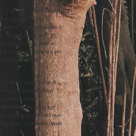
ar a um mero exercício de
de surgimento e seu
aptar o “ato de vida com o
is da graça invisível’” [8].
ligiosa se torna atual e
 que o ser humano entra em
em uma relação de
ação e da experiência. A
or Cristo, em que o agir
gir humano requer
ir profundamente ao agir
ente aquele ato de culto que
emporâneo, aquele ato capaz