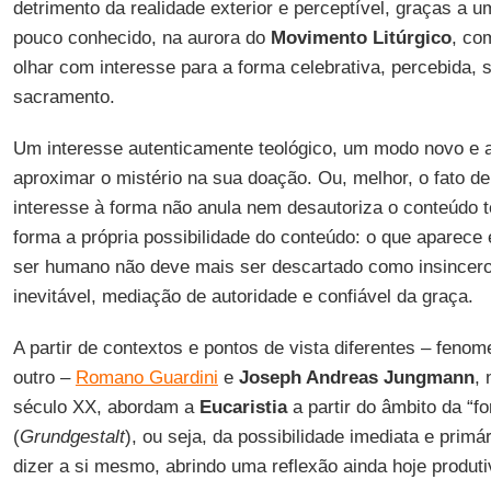
detrimento da realidade exterior e perceptível, graças a 
pouco conhecido, na aurora do
Movimento Litúrgico
, co
olhar com interesse para a forma celebrativa, percebida, s
sacramento.
Um interesse autenticamente teológico, um modo novo e
aproximar o mistério na sua doação. Ou, melhor, o fato d
interesse à forma não anula nem desautoriza o conteúdo t
forma a própria possibilidade do conteúdo: o que aparece 
ser humano não deve mais ser descartado como insincero 
inevitável, mediação de autoridade e confiável da graça.
A partir de contextos e pontos de vista diferentes – fenome
outro –
Romano Guardini
e
Joseph Andreas Jungmann
,
século XX, abordam a
Eucaristia
a partir do âmbito da “f
(
Grundgestalt
), ou seja, da possibilidade imediata e primá
dizer a si mesmo, abrindo uma reflexão ainda hoje produtiv