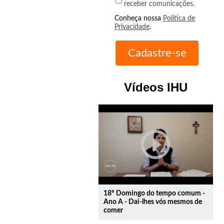
receber comunicações.
Conheça nossa
Política de
Privacidade
.
Vídeos IHU
play_circle_outline
18º Domingo do tempo comum -
Ano A - Dai-lhes vós mesmos de
comer