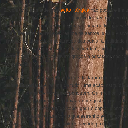
Encontrar a forma de uma
ação litúrgica
não pode se limit
análise histórica que permita compreender seu momento 
desenvolvimento subsequente, mas, acima de tudo, deve c
qual o fiel entende, recebe, realiza os santos ‘sinais visíve
Trata-se de atos e formas através dos quais “a realidade re
entra na vida da comunidade e do indivíduo”, de tal modo
contato com a revelação divina graças a essas formas “
participação” [9].
O mais importante para
Guardini
é declarar o primado da 
própria
Eucaristia
é, acima de tudo, uma ação instituída p
humano e o agir divino se interpenetram. Ou, melhor, o a
autenticidade e domínio de palavras e de gestos para ader
divino. Trata-se, portanto, de saber gerir e captar plenam
parecia a Guardini quase como que estranho ao fiel cont
de carregar em si e de transmitir o sentido profundo: