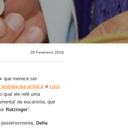
28 Fevereiro 2018
tor que merece ser
 teologia eucarística’
é
Loris
o qual ele relê uma
mental’ da eucaristia, que
por
Ratzinger
”.
o posteriormente,
Della