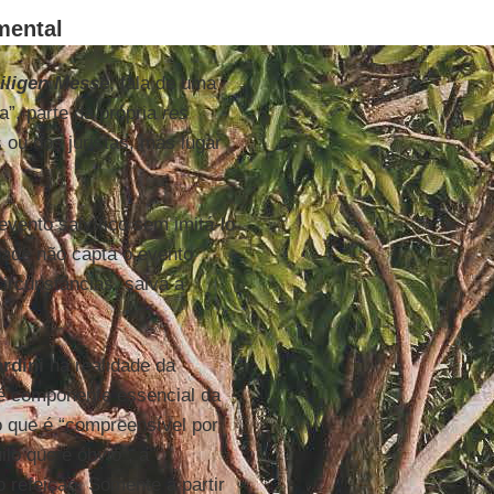
mental
iligen Messe
, fala de uma
a”, parte da própria
res
 ou dos juristas, mas lugar
vento salvífico sem imitá-lo
dade não capta o evento
ircunstâncias, salva a
rdini
na realidade da
 é componente essencial da
o que é “compreensível por
ilo que é óbvio”, a
 refeição. Somente a partir