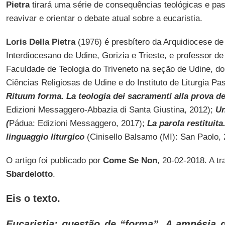
Pietra
tirará uma série de consequências teológicas e pas
reavivar e orientar o debate atual sobre a eucaristia.
Loris Della Pietra
(1976) é presbítero da Arquidiocese de 
Interdiocesano de Udine, Gorizia e Trieste, e professor de
Faculdade de Teologia do Triveneto na seção de Udine, do 
Ciências Religiosas de Udine e do Instituto de Liturgia Pa
Rituum forma. La teologia dei sacramenti alla prova de
Edizioni Messaggero-Abbazia di Santa Giustina, 2012);
Un
(
Pádua: Edizioni Messaggero, 2017);
La parola restituita
linguaggio liturgico
(Cinisello Balsamo (MI): San Paolo, 
O artigo foi publicado por
Come Se Non
, 20-02-2018. A t
Sbardelotto
.
Eis o texto.
Eucaristia: questão de “forma”. A amnésia 