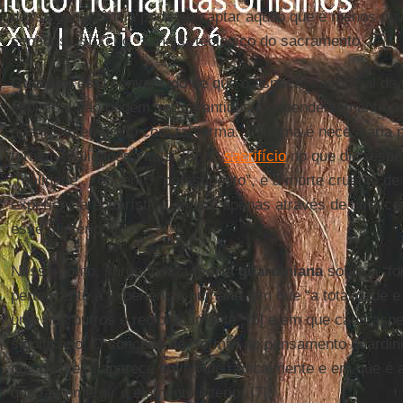
dessa consciência pode-se captar aquilo que é menos ób
sentidos, isto é, o “a mais” teológico do sacramento.
Guardini
está convencido de que o aspecto sacrificial da
espiritual não podem ser garantidos independentemente d
apenas interagindo com tal forma: “A forma é necessária 
tornem realidades vitais” [5]. O
sacrifício
no que diz respe
“realidade”, “origem”, “pressuposto”, e a morte cruenta d
experiência eucarística, mas é apenas através de uma cei
esse mistério.
Nesse ponto, surge toda a
teoria guardiniana
sobre a “fo
pertencente à experiência humana, em que “a totalidade e
uma nos outros e reciprocamente” [6] e em que cada aspe
significado. O conceito de “forma” no pensamento guardi
que o sujeito aparece envolvido radicalmente e em que é a
que faz emergir o elemento interior [7].