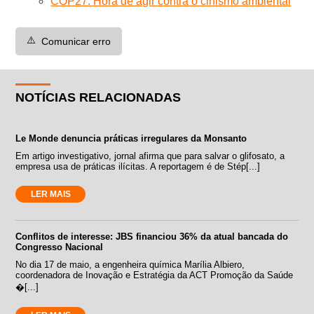
COP27: Hora de agir contra o cinismo ambiental
⚠️
Comunicar erro
NOTÍCIAS RELACIONADAS
Le Monde denuncia práticas irregulares da Monsanto
Em artigo investigativo, jornal afirma que para salvar o glifosato, a
empresa usa de práticas ilícitas. A reportagem é de Stép[...]
LER MAIS
Conflitos de interesse: JBS financiou 36% da atual bancada do
Congresso Nacional
No dia 17 de maio, a engenheira química Marília Albiero,
coordenadora de Inovação e Estratégia da ACT Promoção da Saúde
�[...]