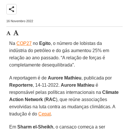
share
16 Novembro 2022
Na
COP27
no
Egito
, o número de lobistas da
indústria do petróleo e do gás aumentou 25% em
relação ao ano passado. “A relação de forças é
completamente desequilibrada”.
A reportagem é de
Aurore Mathieu
, publicada por
Reporterre
, 14-11-2022.
Aurore Mathieu
é
responsável pelas políticas internacionais na
Climate
Action Network
(
RAC
), que reúne associações
envolvidas na luta contra as mudanças climáticas. A
tradução é do
Cepat
.
Em
Sharm el-Sheikh
, o cansaço começa a ser