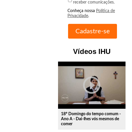
receber comunicações.
Conheça nossa
Política de
Privacidade
.
Vídeos IHU
play_circle_outline
18º Domingo do tempo comum -
Ano A - Dai-lhes vós mesmos de
comer