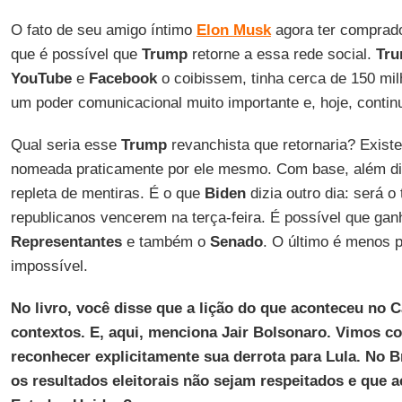
O fato de seu amigo íntimo
Elon
Musk
agora ter comprad
que é possível que
Trump
retorne a essa rede social.
Tr
YouTube
e
Facebook
o coibissem, tinha cerca de 150 mil
um poder comunicacional muito importante e, hoje, contin
Qual seria esse
Trump
revanchista que retornaria? Exis
nomeada praticamente por ele mesmo. Com base, além 
repleta de mentiras. É o que
Biden
dizia outro dia: será o
republicanos vencerem na terça-feira. É possível que ga
Representantes
e também o
Senado
. O último é menos 
impossível.
No livro, você disse que a lição do que aconteceu no C
contextos. E, aqui, menciona Jair Bolsonaro. Vimos co
reconhecer explicitamente sua derrota para Lula. No Br
os resultados eleitorais não sejam respeitados e que 