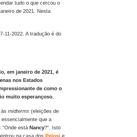
vendar tudo o que cercou o
janeiro de 2021. Nesta
07-11-2022. A tradução é do
io, em janeiro de 2021, é
penas nos Estados
impressionante de como o
io muito esperançoso.
o às
midterms
(eleições de
e essencialmente que a
: “Onde está
Nancy
?”. Isto
 entrou na casa dos
Pelosi
e