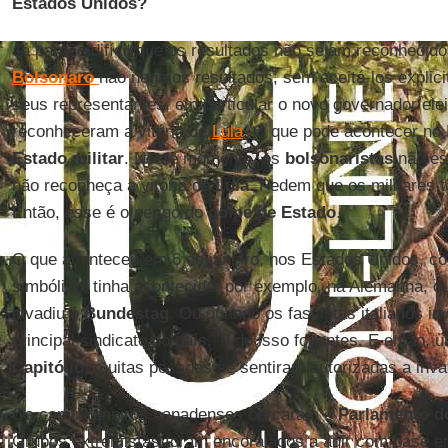
Estados Unidos?
Já parece difícil que os resultados não sejam reconhecido
Bolsonaro
não nega os resultados, sem aceitá-los explic
seus representantes, em particular o novo governador ele
reconheceram a vitória de
Lula
. O que pode acontecer no
Estado
militar
. Neste momento, os
bolsonaristas
não es
não reconheça a vitória de
Lula
. Pedem que os militares 
Então, esse é o perigo do
golpe
de Estado
.
O que aconteceu em 6 de janeiro, nos Estados Unidos, co
simbólico, tinha acontecido, por exemplo, na Alemanha, 
invadiu o
Bundestag
. Ou quando os fascistas italianos i
principal sindicato do país. Tudo isso foi antes. E então,
Capitólio
, muitas pessoas se sentiram autorizadas a invad
Os caminhoneiros canadenses cercaram o
Parlamento d
Grupos extremistas foram encorajados a agir com base e