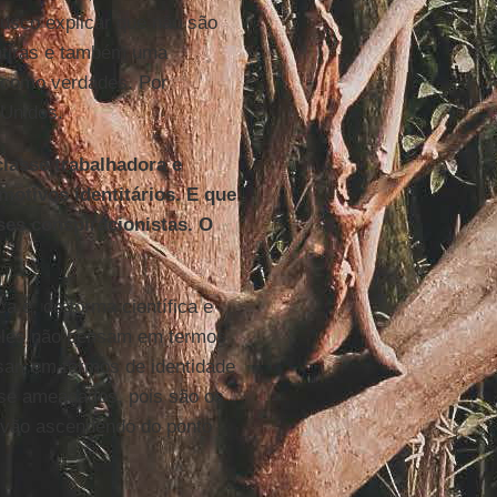
Busco explicar que não são
ntiras e também uma
s como verdades. Por
 Unidos.
classe trabalhadora e
motivos identitários. E que
es conspiracionistas. O
 e, de forma científica e
eles não pensam em termos
sar, em termos de identidade
m-se ameaçados, pois são os
 vão ascendendo do ponto