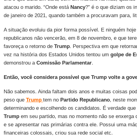
atacou o marido. “Onde está
Nancy
?” é o que diziam os 
de janeiro de 2021, quando também a procuravam para, lit
A situação evoluiu da pior forma possível. E ninguém hoje
republicanos não vencerão, em 8 de novembro, e que ter
favoreça o retorno de
Trump
. Perspectiva em que retorna
vez na história dos Estados Unidos tentou um
golpe de E
demonstrou a
Comissão
Parlamentar
.
Então, você considera possível que Trump volte a gov
Não sabemos. Ainda faltam dois anos e muitas coisas po
peso que
Trump
tem no
Partido
Republicano
, neste mom
determinando e escolhendo os candidatos. É verdade que
Trump
em seu partido, mas no momento não se enxerga q
e se apresentar nas primárias contra ele. Possui uma máq
financeiras colossais, criou sua rede social etc.