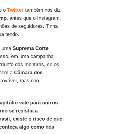
o o
Twitter
também nos diz
ump
, antes que o Instagram,
hões de seguidores. Tinha
ua tendo.
te uma
Suprema
Corte
disso, em uma campanha
 triunfo das mentiras, se os
nhem a
Câmara
dos
provável, mas não
apitólio vale para outros
mo se resistia a
asil, existe o risco de que
aconteça algo como nos