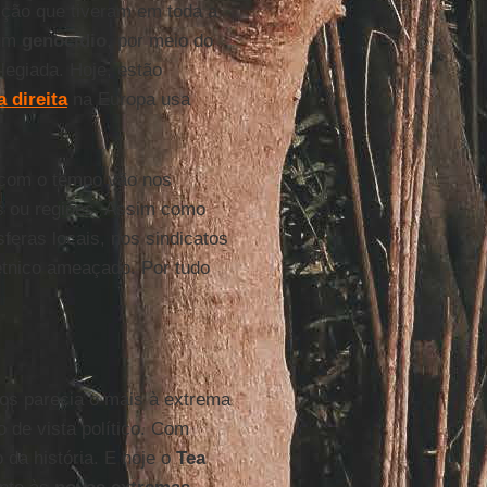
ção que tiveram em toda a
 um
genocídio
, por meio do
ilegiada. Hoje, estão
a
direita
na Europa usa
 com o tempo vão nos
ros ou regiões. Assim como
feras locais, nos sindicatos
étnico ameaçado. Por tudo
os parecia o mais à extrema
o de vista político. Com
 da história. E hoje o
Tea