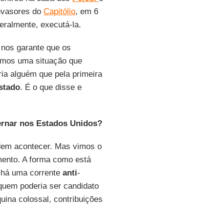
invasores do
Capitólio
, em 6
eralmente, executá-la.
 nos garante que os
emos uma situação que
ria alguém que pela primeira
stado
. É o que disse e
ernar nos Estados Unidos?
dem acontecer. Mas vimos o
ento. A forma como está
 há uma corrente
anti
-
uem poderia ser candidato
uina colossal, contribuições