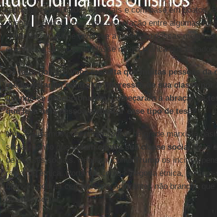
reconhecer resultados eleitorais e com base em boatos. 
apenas mentiras, mas uma articulação entre algumas me
situação social que favorece a recepção dessas mentira
exemplo, a situação da classe média branca nos Estados
De fato, no livro você ressalta que muitas pessoas da 
média votaram contra os interesses de sua classe por 
quando se decepcionaram, começaram a abraçar as tes
que leva uma pessoa a abraçar esse tipo de tese?
Nós analisamos com uma espécie de grade marxista básica
social, penso que
votam contra sua classe social
. Mas 
de classes sociais. Pensam, como
Trump
os incita a pen
racial ou étnica. Portanto, como categoria étnica, sente
brancos pobres cercados por imigrantes não brancos que
de vista social.