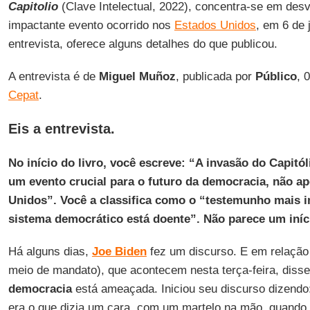
Capitolio
(Clave Intelectual, 2022), concentra-se em des
impactante evento ocorrido nos
Estados Unidos
, em 6 de 
entrevista, oferece alguns detalhes do que publicou.
A entrevista é de
Miguel Muñoz
, publicada por
Público
, 
Cepat
.
Eis a entrevista.
No início do livro, você escreve: “A invasão do Capitól
um evento crucial para o futuro da democracia, não a
Unidos”. Você a classifica como o “testemunho mais 
sistema democrático está doente”. Não parece um iníc
Há alguns dias,
Joe
Biden
fez um discurso. E em relaçã
meio de mandato), que acontecem nesta terça-feira, diss
democracia
está ameaçada. Iniciou seu discurso dizendo
era o que dizia um cara, com um martelo na mão, quando