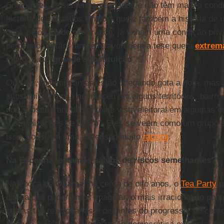
Então, eles se sentem ameaçados e não têm mais a condi
história dos Estados Unidos, que é também a história de
qual, pelo fato de ser branco, já tinham uma condição priv
perdendo. Então, também favorecem a tese que a
extrem
muito: a da “
grande
substituição
”.
Ou seja, “os imigrantes estão chegando gota a gota, mas
substituir, como já aconteceu em alguns territórios, bair
nos substituíram do ponto de vista eleitoral em algumas es
e organizações de bairro”. Eles se veem como um grupo 
isso, possuem uma dimensão muito
racista
.
Na Espanha, estamos salvos de riscos semelhantes?
Na época de
Obama
, há cerca de oito anos, o
Tea Party
n
direita que poderíamos imaginar, o mais irracional do pont
coisas tão reacionárias e distantes do progresso, do curso