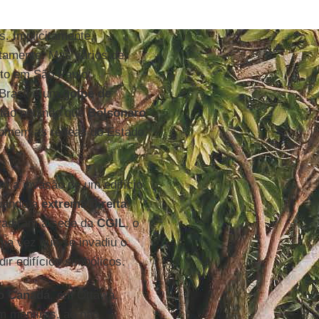
s. Implicitamente,
itamente. Mas vários de
ito em São Paulo,
 Brasil é um
golpe de
tão pedindo que
Bolsonaro
tomem as rédeas do Estado.
m a invasão de um edifício
quando a
extrema direita
nvadiram a sede da
CGIL
, o
 uma vez que se invadiu o
ir edifícios simbólicos.
o Canadá
, em Ottawa.
m mentiras, ao não