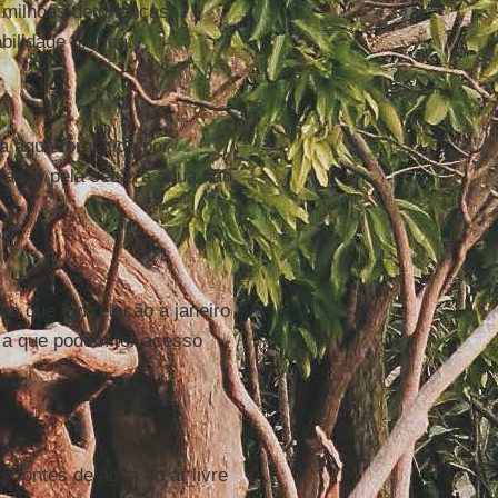
 milhões de crianças
ilidade hídrica.
a água fornecida por
tadas pela seca, a água não
ona que em relação a janeiro
 a que podem ter acesso
 fontes de água ao ar livre