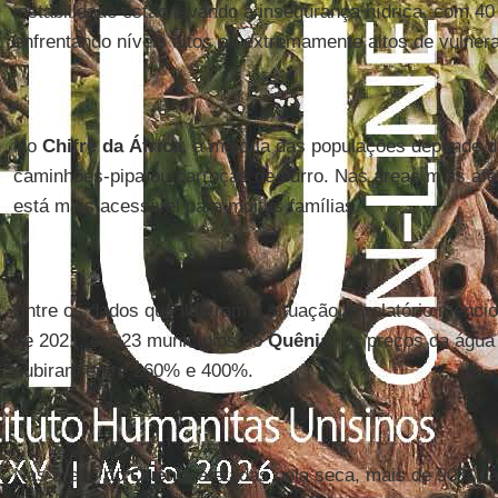
instabilidade estão levando à insegurança hídrica, com 40
enfrentando níveis altos ou extremamente altos de vulnerab
No
Chifre da África
, a maioria das populações depende d
caminhões-pipa ou carroças de burro. Nas áreas mais afe
está mais acessível para muitas famílias.
Entre os dados que ilustram a situação, o relatório menci
de 2021, em 23 municípios do
Quênia
, os preços da água
subiram entre 260% e 400%.
Nas áreas do
Quênia
afetadas pela seca, mais de 90% das