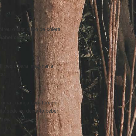
freu o pior surto de cólera
Sahel
central
.
ll
pediu para imaginar a
ar:
a uma criança com fome e
ita sede ou deixá-lo beber
isse.