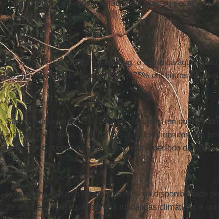
– como lagoas e poços – estão esgotadas ou secas, repre
surtos de doenças.
No sul da região somali de
Mudug
, o custo da água subi
de janeiro passado, e entre 55% e 75% em outras regiões
Surtos de diarreia e cólera foram relatados em quase todo
afetados pela seca, com 8.200 casos confirmados nos pri
mais que o dobro do número no mesmo período de 2021.
Houve uma redução de mais de 40% na disponibilidade d
20 anos em consequência das mudanças climáticas e outr