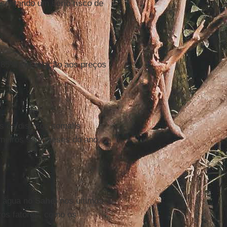
sentando um sério risco de
u 85% em relação aos preços
.
s os distritos somalis
meiros seis meses do ano,
e água no
Sahel
nos últimos
os fatores, como os