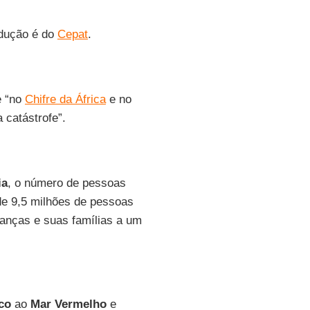
adução é do
Cepat
.
e “no
Chifre da África
e no
 catástrofe”.
ia
, o número de pessoas
de 9,5 milhões de pessoas
anças e suas famílias a um
co
ao
Mar Vermelho
e