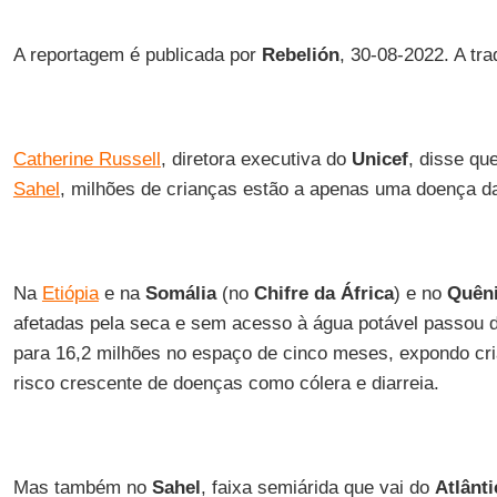
A reportagem é publicada por
Rebelión
, 30-08-2022. A tr
Catherine Russell
, diretora executiva do
Unicef
, disse qu
Sahel
, milhões de crianças estão a apenas uma doença da
Na
Etiópia
e na
Somália
(no
Chifre da África
) e no
Quên
afetadas pela seca e sem acesso à água potável passou 
para 16,2 milhões no espaço de cinco meses, expondo cri
risco crescente de doenças como cólera e diarreia.
Mas também no
Sahel
, faixa semiárida que vai do
Atlânti