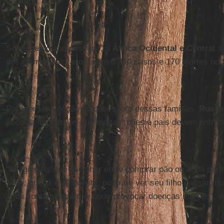
conflitos.
Somente no ano passado, a
África Ocidental e Central
so
dos últimos seis anos, com 5.610 casos e 170 mortes no
Para ter uma noção do desespero dessas famílias,
Russe
escolha impossível que muitas mães e pais devem enfrent
“Imagine ter que escolher entre comprar pão ou água par
sede, que já está doente, ou entre ver seu filho passar mu
água contaminada que pode provocar doenças mortais”, d