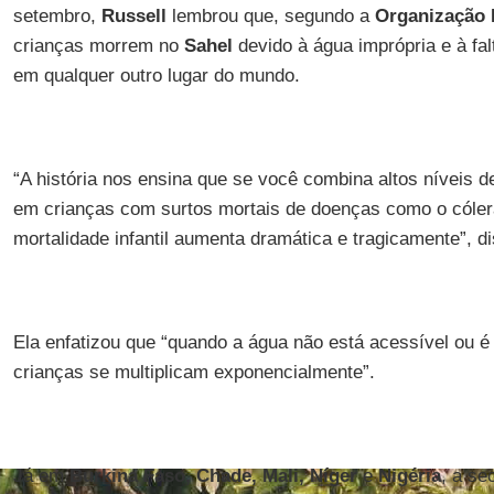
setembro,
Russell
lembrou que, segundo a
Organização 
crianças morrem no
Sahel
devido à água imprópria e à fa
em qualquer outro lugar do mundo.
“A história nos ensina que se você combina altos níveis 
em crianças com surtos mortais de doenças como o cólera
mortalidade infantil aumenta dramática e tragicamente”, d
Ela enfatizou que “quando a água não está acessível ou é 
crianças se multiplicam exponencialmente”.
Já em
Burkina Faso, Chade, Mali, Níger
e
Nigéria
, a se