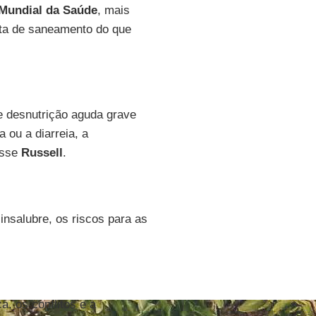
Mundial da Saúde
, mais
lta de saneamento do que
de desnutrição aguda grave
 ou a diarreia, a
isse
Russell
.
insalubre, os riscos para as
ca, os conflitos e a