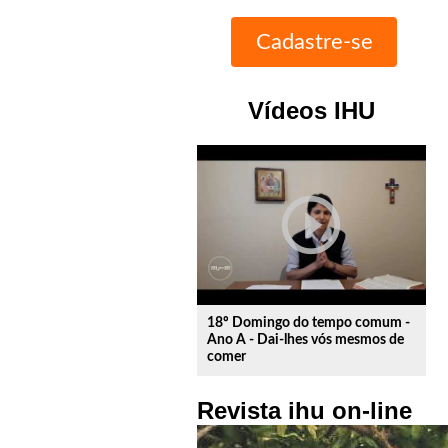
Vídeos IHU
play_circle_outline
18º Domingo do tempo comum -
Ano A - Dai-lhes vós mesmos de
comer
Revista ihu on-line