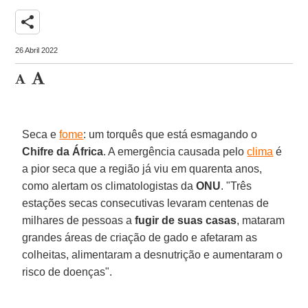
share
26 Abril 2022
Seca e
fome
: um torquês que está esmagando o
Chifre da África
. A emergência causada pelo
clima
é
a pior seca que a região já viu em quarenta anos,
como alertam os climatologistas da
ONU
. "Três
estações secas consecutivas levaram centenas de
milhares de pessoas a
fugir de suas casas
, mataram
grandes áreas de criação de gado e afetaram as
colheitas, alimentaram a desnutrição e aumentaram o
risco de doenças".