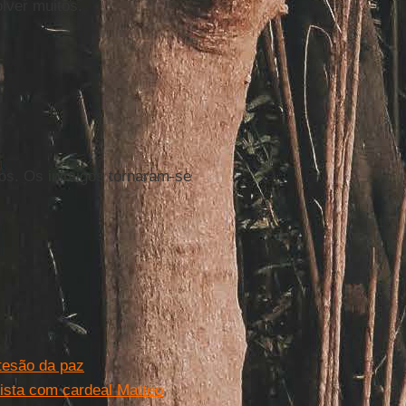
olver muitos.
os. Os inimigos tornaram-se
tesão da paz
ista com cardeal Matteo