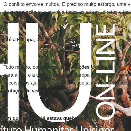
O conflito envolve muitos. É preciso muito esforço, uma
de
negociação
que envolva todos os atores, diretos e indi
Até a Europa, a OTAN?
Todo mundo, começando pelas
Nações Unidas
. Uma
nova
para a paz e a segurança que a Europa ainda pode promo
Precisamos ajudar a consertar o que já estava quebrado e
tentação de vencer
é perversa.
Em que sentido já estava quebrado?