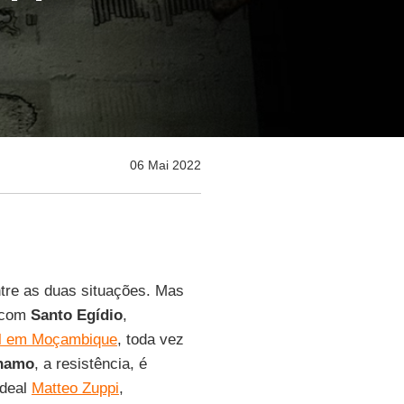
06 Mai 2022
tre as duas situações. Mas
, com
Santo Egídio
,
vil em Moçambique
, toda vez
namo
, a resistência, é
rdeal
Matteo Zuppi
,