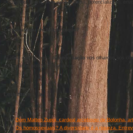
momentos. É preciso trabalhar nisso, potencializá-lo, env
Como acabou em Moçambique?
Acabou que na mesa de
negociação
nos olhamos nos olh
adversários políticos, humanos.
Leia mais
Dom Matteo Zuppi, cardeal arcebispo de Bolonha, ar
Os homossexuais? A diversidade é a riqueza. Entrev