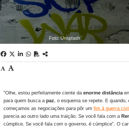
Foto: Unsplash
"Olhe, estou perfeitamente ciente da
enorme distância
en
para quem busca a
paz
, o esquema se repete. E quando
começamos as negociações para pôr um
fim à guerra ci
parecia ao outro lado uma traição. Se você fala com a
Re
cúmplice. Se você fala com o governo, é cúmplice”. O ca