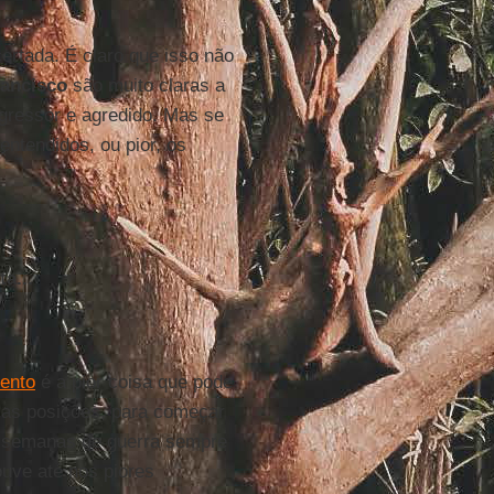
certada. É claro que isso não
rancisco
são muito claras a
agressor e agredido. Mas se
entendidos, ou pior, os
a...
ento
é a pior coisa que pode
r as posições, para começar
s semanas de guerra sempre
ouve até nos piores