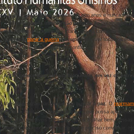
A guerra no
Donbass
já existia há oito anos e nunca foi a
justifica nenhuma
intervenção armada
. As palavras de
F
este respeito. A distinção é clara, não há confusão entre 
queremos
parar a guerra
, devemos resolver todos os mal-
preconceitos que levaram ao conflito.
Agora parece uma estrada bloqueada, em vez de estreit
Mais uma razão para tentarmos buscar a
paz
. O
rearmam
ser feita. Tentamos encontrar tudo o que possa aproxima
a discutir possíveis soluções. Se você olhar bem, nessa
houve o fio de consciência de que é preciso conversar. H