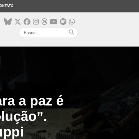
ONTATO
search
ra a paz é
olução”.
uppi