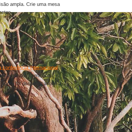
 visão ampla. Crie uma mesa
retos.
 conferência internacional
ver é um dos caminhos.
 agora foi despedaçado. A