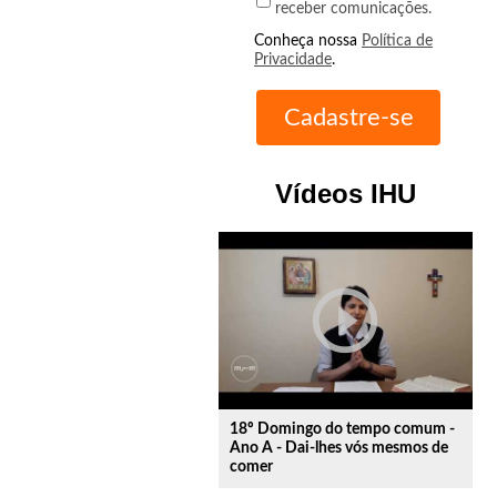
receber comunicações.
Conheça nossa
Política de
Privacidade
.
Vídeos IHU
play_circle_outline
18º Domingo do tempo comum -
Ano A - Dai-lhes vós mesmos de
comer