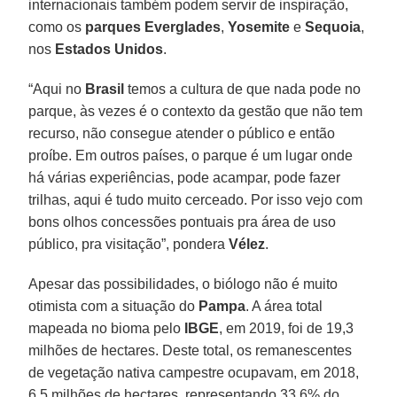
internacionais também podem servir de inspiração,
como os
parques Everglades
,
Yosemite
e
Sequoia
,
nos
Estados Unidos
.
“Aqui no
Brasil
temos a cultura de que nada pode no
parque, às vezes é o contexto da gestão que não tem
recurso, não consegue atender o público e então
proíbe. Em outros países, o parque é um lugar onde
há várias experiências, pode acampar, pode fazer
trilhas, aqui é tudo muito cerceado. Por isso vejo com
bons olhos concessões pontuais pra área de uso
público, pra visitação”, pondera
Vélez
.
Apesar das possibilidades, o biólogo não é muito
otimista com a situação do
Pampa
. A área total
mapeada no bioma pelo
IBGE
, em 2019, foi de 19,3
milhões de hectares. Deste total, os remanescentes
de vegetação nativa campestre ocupavam, em 2018,
6,5 milhões de hectares, representando 33,6% do