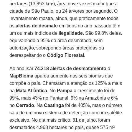
hectares (13.853 km²), área nove vezes maior que a
cidade de São Paulo, ou 24 árvores por segundo. O
levantamento mostra, ainda, que praticamente todos
os
alertas de desmate
emitidos no ano passado têm
um ou mais indícios de
ilegalidade
. São 99,8% deles,
equivalendo a 95% da área desmatada, sem
autorização, sobrepondo áreas protegidas ou
desrespeitando o
Código Florestal
.
Ao analisar
74.218 alertas de desmatamento
o
MapBioma
apurou aumento nos seis biomas que
compõe o país. Chamaram a atenção os 125% a mais
na
Mata Atlântica
. No
Pampa
o crescimento foi de
99%, mais 43% no Pantanal, 9% na Amazônia e 6%
no
Cerrado
. Na
Caatinga
foi de 405%, mas o número
saiu de um novo sistema de detecção com um satélite
exclusivo. No dia mais crítico, 31 de julho, foram
desmatados 4.968 hectares no país, quase 575 m²