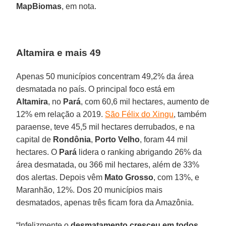
MapBiomas
, em nota.
Altamira e mais 49
Apenas 50 municípios concentram 49,2% da área
desmatada no país. O principal foco está em
Altamira
, no
Pará
, com 60,6 mil hectares, aumento de
12% em relação a 2019.
São Félix do Xingu
, também
paraense, teve 45,5 mil hectares derrubados, e na
capital de
Rondônia
,
Porto Velho
, foram 44 mil
hectares. O
Pará
lidera o ranking abrigando 26% da
área desmatada, ou 366 mil hectares, além de 33%
dos alertas. Depois vêm
Mato Grosso
, com 13%, e
Maranhão, 12%. Dos 20 municípios mais
desmatados, apenas três ficam fora da Amazônia.
“Infelizmente o
desmatamento cresceu em todos