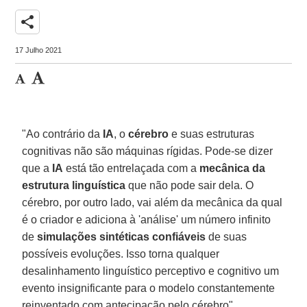
share
17 Julho 2021
"Ao contrário da
IA
, o
cérebro
e suas estruturas
cognitivas não são máquinas rígidas. Pode-se dizer
que a
IA
está tão entrelaçada com a
mecânica da
estrutura linguística
que não pode sair dela. O
cérebro, por outro lado, vai além da mecânica da qual
é o criador e adiciona à 'análise' um número infinito
de
simulações sintéticas confiáveis
de suas
possíveis evoluções. Isso torna qualquer
desalinhamento linguístico perceptivo e cognitivo um
evento insignificante para o modelo constantemente
reinventado com antecipação pelo cérebro".