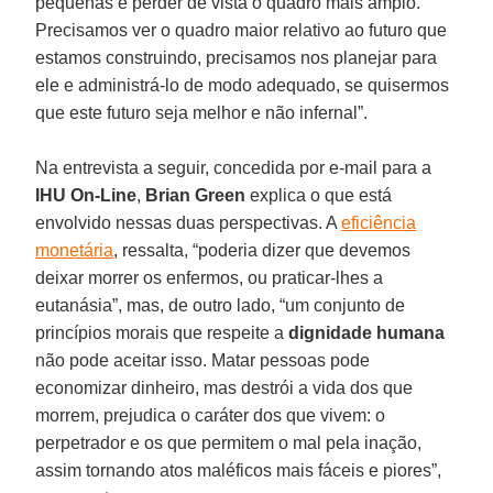
pequenas e perder de vista o quadro mais amplo.
Precisamos ver o quadro maior relativo ao futuro que
estamos construindo, precisamos nos planejar para
ele e administrá-lo de modo adequado, se quisermos
que este futuro seja melhor e não infernal”.
Na entrevista a seguir, concedida por e-mail para a
IHU On-Line
,
Brian Green
explica o que está
envolvido nessas duas perspectivas. A
eficiência
monetária
, ressalta, “poderia dizer que devemos
deixar morrer os enfermos, ou praticar-lhes a
eutanásia”, mas, de outro lado, “um conjunto de
princípios morais que respeite a
dignidade humana
não pode aceitar isso. Matar pessoas pode
economizar dinheiro, mas destrói a vida dos que
morrem, prejudica o caráter dos que vivem: o
perpetrador e os que permitem o mal pela inação,
assim tornando atos maléficos mais fáceis e piores”,