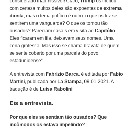
considerado inadmissível! Claro,
Trump
os incitou,
com certeza muitos deles são expoentes de
extrema
direita
, mas o tema político é outro: o que os fez se
sentirem uma vanguarda? O que os tornou tão
ousados? Pareciam casais em visita ao
Capitólio
.
Eles ficaram em fila, deixavam seus nomes. Uma
cena grotesca. Mas isso se chama bravata de quem
se sente coberto por uma parcela do povo
estadunidense”.
A entrevista com
Fabrizio Barca
, é editada por
Fabio
Martini
, publicada por
La Stampa
, 09-01-2021. A
tradução é de
Luisa Rabolini
.
Eis a entrevista.
Por que eles se sentiam tão ousados? Que
incômodos os estava impelindo?