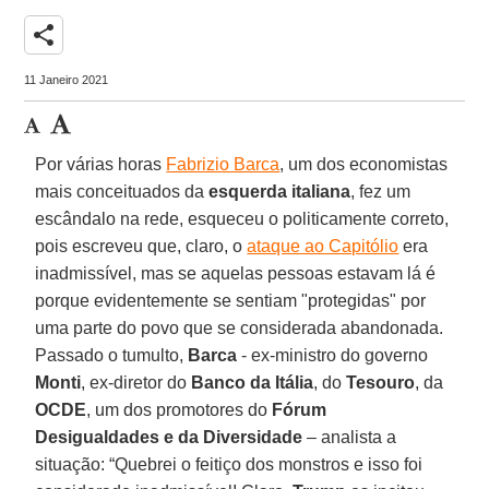
share
11 Janeiro 2021
Por várias horas
Fabrizio Barca
, um dos economistas
mais conceituados da
esquerda italiana
, fez um
escândalo na rede, esqueceu o politicamente correto,
pois escreveu que, claro, o
ataque ao Capitólio
era
inadmissível, mas se aquelas pessoas estavam lá é
porque evidentemente se sentiam "protegidas" por
uma parte do povo que se considerada abandonada.
Passado o tumulto,
Barca
- ex-ministro do governo
Monti
, ex-diretor do
Banco da Itália
, do
Tesouro
, da
OCDE
, um dos promotores do
Fórum
Desigualdades e da Diversidade
– analista a
situação: “Quebrei o feitiço dos monstros e isso foi