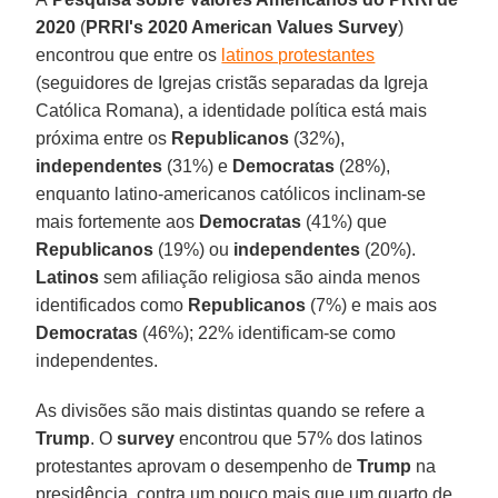
2020
(
PRRI's 2020 American Values Survey
)
encontrou que entre os
latinos protestantes
(seguidores de Igrejas cristãs separadas da Igreja
Católica Romana), a identidade política está mais
próxima entre os
Republicanos
(32%),
independentes
(31%) e
Democratas
(28%),
enquanto latino-americanos católicos inclinam-se
mais fortemente aos
Democratas
(41%) que
Republicanos
(19%) ou
independentes
(20%).
Latinos
sem afiliação religiosa são ainda menos
identificados como
Republicanos
(7%) e mais aos
Democratas
(46%); 22% identificam-se como
independentes.
As divisões são mais distintas quando se refere a
Trump
. O
survey
encontrou que 57% dos latinos
protestantes aprovam o desempenho de
Trump
na
presidência, contra um pouco mais que um quarto de