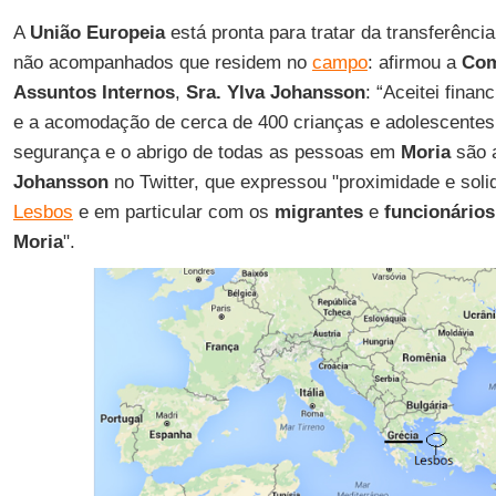
A
União Europeia
está pronta para tratar da transferênc
não acompanhados que residem no
campo
: afirmou a
Com
Assuntos Internos
,
Sra. Ylva Johansson
: “Aceitei finan
e a acomodação de cerca de 400 crianças e adolescente
segurança e o abrigo de todas as pessoas em
Moria
são a
Johansson
no Twitter, que expressou "proximidade e sol
Lesbos
e em particular com os
migrantes
e
funcionários
Moria
".