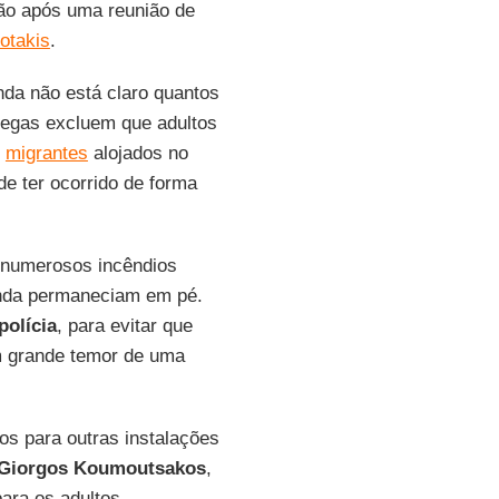
são após uma reunião de
otakis
.
nda não está claro quantos
regas excluem que adultos
l
migrantes
alojados no
e ter ocorrido de forma
 numerosos incêndios
inda permaneciam em pé.
polícia
, para evitar que
m grande temor de uma
s para outras instalações
Giorgos Koumoutsakos
,
ara os adultos.