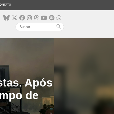
ONTATO
search
stas. Após
ampo de