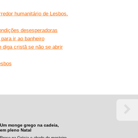
redor humanitário de Lesbos.
condições desesperadoras
para ir ao banheiro
diga cristã se não se abrir
esbos
Um monge grego na cadeia,
em pleno Natal
Preso na Grécia o abade do mosteiro