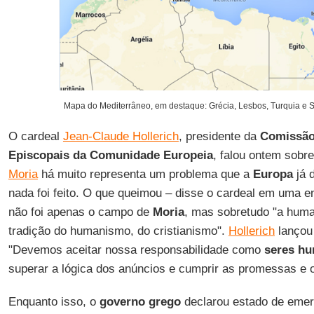
Mapa do Mediterrâneo, em destaque: Grécia, Lesbos, Turquia e S
O cardeal
Jean-Claude Hollerich
, presidente da
Comissão
Episcopais da Comunidade Europeia
, falou ontem sobr
Moria
há muito representa um problema que a
Europa
já 
nada foi feito. O que queimou – disse o cardeal em uma e
não foi apenas o campo de
Moria
, mas sobretudo "a hum
tradição do humanismo, do cristianismo".
Hollerich
lançou
"Devemos aceitar nossa responsabilidade como
seres h
superar a lógica dos anúncios e cumprir as promessas e
Enquanto isso, o
governo grego
declarou estado de emer