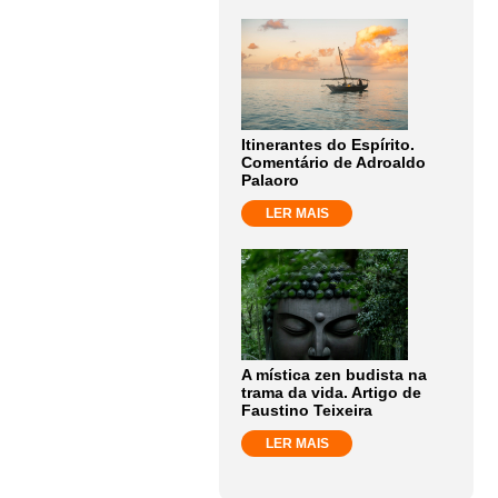
Itinerantes do Espírito.
Comentário de Adroaldo
Palaoro
LER MAIS
A mística zen budista na
trama da vida. Artigo de
Faustino Teixeira
LER MAIS