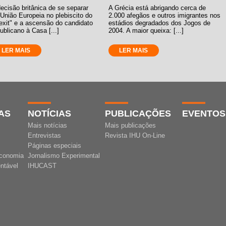
ecisão britânica de se separar
A Grécia está abrigando cerca de
União Europeia no plebiscito do
2.000 afegãos e outros imigrantes nos
exit" e a ascensão do candidato
estádios degradados dos Jogos de
ublicano à Casa [...]
2004. A maior queixa: [...]
LER MAIS
LER MAIS
AS
NOTÍCIAS
PUBLICAÇÕES
EVENTOS
Mais notícias
Mais publicações
Entrevistas
Revista IHU On-Line
Páginas especiais
conomia
Jornalismo Experimental
ntável
IHUCAST