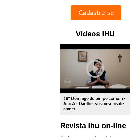
Vídeos IHU
play_circle_outline
18º Domingo do tempo comum -
Ano A - Dai-lhes vós mesmos de
comer
Revista ihu on-line