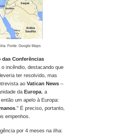
íria. Fonte: Google Maps
 das Conferências
e o incêndio, destacando que
deveria ter resolvido, mas
ntrevista ao
Vatican News
–
anidade da
Europa
, a
 então um apelo à Europa:
umanos
." É preciso, portanto,
 os empenhos.
gência por 4 meses na ilha: