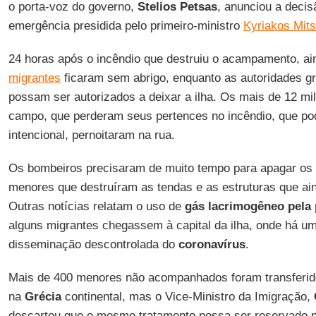
o porta-voz do governo,
Stelios Petsas
, anunciou a deci
emergência presidida pelo primeiro-ministro
Kyriakos Mits
24 horas após o incêndio que destruiu o acampamento, ai
migrantes
ficaram sem abrigo, enquanto as autoridades g
possam ser autorizados a deixar a ilha. Os mais de 12 mi
campo, que perderam seus pertences no incêndio, que pod
intencional, pernoitaram na rua.
Os bombeiros precisaram de muito tempo para apagar os
menores que destruíram as tendas e as estruturas que a
Outras notícias relatam o uso de
gás lacrimogêneo pela 
alguns migrantes chegassem à capital da ilha, onde há u
disseminação descontrolada do
coronavírus
.
Mais de 400 menores não acompanhados foram transferido
na
Grécia
continental, mas o Vice-Ministro da Imigração,
descartou que o mesmo tratamento possa ser reservado p