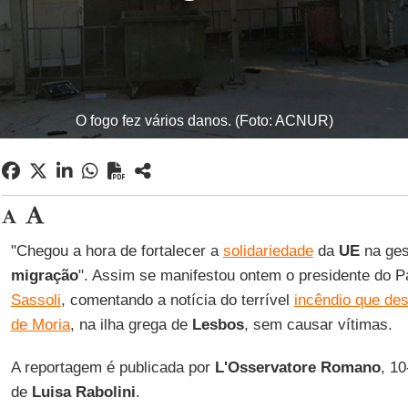
O fogo fez vários danos. (Foto: ACNUR)
"Chegou a hora de fortalecer a
solidariedade
da
UE
na ges
migração
". Assim se manifestou ontem o presidente do 
Sassoli
, comentando a notícia do terrível
incêndio que des
de Moria
, na ilha grega de
Lesbos
, sem causar vítimas.
A reportagem é publicada por
L'Osservatore Romano
, 1
de
Luisa Rabolini
.