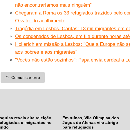
não encontraríamos mais ninguém”
Chegaram a Roma os 33 refugiados trazidos pelo cor
O valor do acolhimento
Tragédia em Lesbos. Cáritas: 13 mil migrantes em 
Os condenados de Lesbos, em fila durante horas até 
Hollerich em missão a Lesbos: "Que a Europa não se 
aos pobres e aos migrantes"
"Vocês não estão sozinhos": Papa envia cardeal a L
⚠️
Comunicar erro
squisa revela alta rejeição
Em ruínas, Vila Olímpica dos
refugiados e imigrantes no
Jogos de Atenas vira abrigo
undo
para refugiados