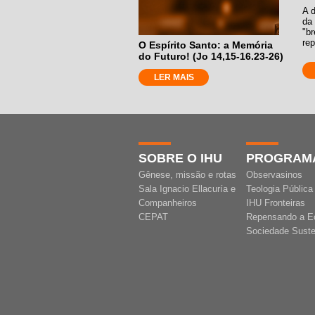
A d
da 
"br
rep
O Espírito Santo: a Memória
do Futuro! (Jo 14,15-16.23-26)
LER MAIS
SOBRE O IHU
PROGRAM
Gênese, missão e rotas
Observasinos
Sala Ignacio Ellacuría e
Teologia Pública
Companheiros
IHU Fronteiras
CEPAT
Repensando a E
Sociedade Suste