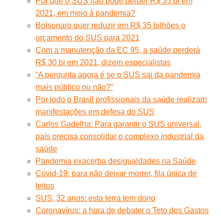
Por que o SUS não pode perder R$ 35 bi em
2021, em meio à pandemia?
Bolsonaro quer reduzir em R$ 35 bilhões o
orçamento do SUS para 2021
Com a manutenção da EC 95, a saúde perderá
R$ 30 bi em 2021, dizem especialistas
“A pergunta agora é se o SUS sai da pandemia
mais público ou não?”
Por todo o Brasil profissionais da saúde realizam
manifestações em defesa do SUS
Carlos Gadelha: Para garantir o SUS universal,
país precisa consolidar o complexo industrial da
saúde
Pandemia exacerba desigualdades na Saúde
Covid-19: para não deixar morrer, fila única de
leitos
SUS, 32 anos: esta terra tem dono
Coronavírus: a hora de debater o Teto dos Gastos