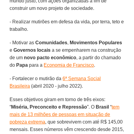
mundo justo, com ações organizadas a fim de
construir um novo projeto de sociedade.
- Realizar mutirões em defesa da vida, por terra, teto e
trabalho.
- Motivar as
Comunidades
,
Movimentos Populares
e
Governos locais
a se empenharem na construção
de um
novo pacto
econômico
, a partir do chamado
do
Papa
para a
Economia de Francisco
.
- Fortalecer o mutirão da
6ª Semana Social
Brasileira
(abril 2020 - julho 2022).
Esses objetivos giram em torno de três eixos:
“
Miséria, Preconceito e Repressão
”. O
Brasil
“
tem
mais de 13 milhões de pessoas em situação de
pobreza extrema
, que sobrevivem com até R$ 145,00
mensais. Esses números vêm crescendo desde 2015,