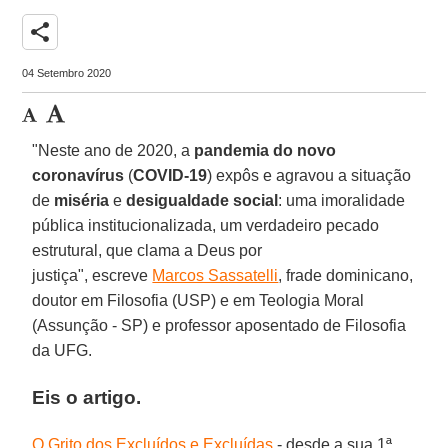
share
04 Setembro 2020
"Neste ano de 2020, a
pandemia do novo
coronavírus
(
COVID-19
) expôs e agravou a situação
de
miséria
e
desigualdade social
: uma imoralidade
pública institucionalizada, um verdadeiro pecado
estrutural, que clama a Deus por
justiça", escreve
Marcos Sassatelli
, frade dominicano,
doutor em Filosofia (USP) e em Teologia Moral
(Assunção - SP) e professor aposentado de Filosofia
da UFG.
Eis o artigo.
O Grito dos Excluídos e Excluídas
- desde a sua 1ª