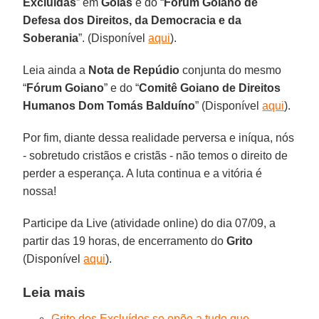
Excluídas
” em
Goiás
e do “
Fórum Goiano de
Defesa dos Direitos, da Democracia e da
Soberania
”. (Disponível
aqui
).
Leia ainda a
Nota de Repúdio
conjunta do mesmo
“
Fórum Goiano
” e do “
Comitê Goiano de Direitos
Humanos Dom Tomás Balduíno
” (Disponível
aqui
).
Por fim, diante dessa realidade perversa e iníqua, nós
- sobretudo cristãos e cristãs - não temos o direito de
perder a esperança. A luta continua e a vitória é
nossa!
Participe da Live (atividade online) do dia 07/09, a
partir das 19 horas, de encerramento do
Grito
(Disponível
aqui
).
Leia mais
Grito dos Excluídos se opõe a tudo que