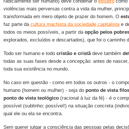
radicalmente ser humano) deve condenar o
estupro
como
violências mais perversas contra a vida da mulher, princi
transformada em mero objeto de prazer do homem. O
est
faz parte da
cultura machista da sociedade capitalista
e d
todos os meios possíveis, a partir da
opção pelos pobre
explorados, excluídos e descartados), que foi o caminho 
Todo ser humano e todo
cristão e cristã
deve também
de
todas as suas fases desde a concepção: antes de nascer,
toda sua existência no mundo.
No caso em questão - como em todos os outros - o compo
humano (homem ou mulher) - seja do
ponto de
vista filo
ponto de vista teológico
(racional à luz da fé) - é o co
possível (sublinho: possível!) na situação concreta (individ
qual ele ou ela se encontra.
Sem querer julgar a consciência das pessoas pelas decis