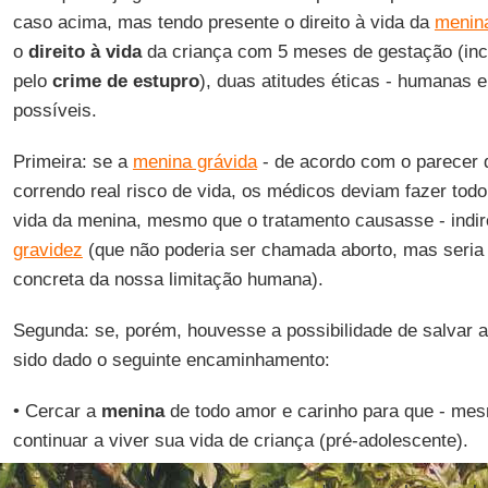
caso acima, mas tendo presente o direito à vida da
menin
o
direito à vida
da criança com 5 meses de gestação (incl
pelo
crime de estupro
), duas atitudes éticas - humanas e 
possíveis.
Primeira: se a
menina grávida
- de acordo com o parecer d
correndo real risco de vida, os médicos deviam fazer todo
vida da menina, mesmo que o tratamento causasse - indi
gravidez
(que não poderia ser chamada aborto, mas seri
concreta da nossa limitação humana).
Segunda: se, porém, houvesse a possibilidade de salvar a
sido dado o seguinte encaminhamento:
• Cercar a
menina
de todo amor e carinho para que - m
continuar a viver sua vida de criança (pré-adolescente).