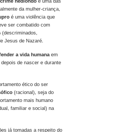
crime
hediondo
e uma das
palmente da mulher-criança,
upro
é uma violência que
eve ser combatido com
s
(descriminados,
de Jesus de Nazaré.
fender a vida humana
em
 depois de nascer e durante
rtamento ético do ser
sófico
(racional), seja do
mportamento mais humano
ual, familiar e social) na
ões já tomadas a respeito do