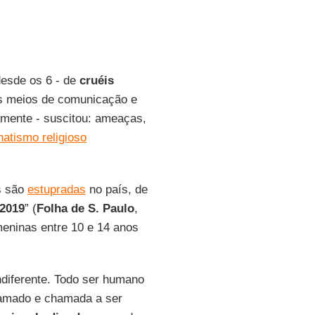
 desde os 6 - de
cruéis
s meios de comunicação e
amente - suscitou: ameaças,
natismo religioso
s são
estupradas
no país, de
 2019
” (
Folha de S. Paulo
,
meninas entre 10 e 14 anos
ndiferente. Todo ser humano
chamado e chamada a ser