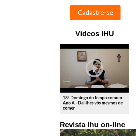
Vídeos IHU
play_circle_outline
18º Domingo do tempo comum -
Ano A - Dai-lhes vós mesmos de
comer
Revista ihu on-line