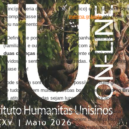
• Formar uma equipe multidisciplinar de especialistas volu
princípio seria dever do Poder Público) que - também com
acompanhasse e cuidasse da
menina grávida
até o nascim
seu nascimento.
• Definir (se possível, com o acompanhamento do Poder P
(familiares e outras) que - sempre com amor e carinho - 
duas
crianças
(mãe - pré-adolescente e filha) para que 
vividos, se sentir felizes e valorizadas. O amor e carinho
quase tudo!
Pode ser um sonho, mas é real, possível e muito gratific
de tudo, existem muitas pessoas boas e generosas no
Br
as atitudes indicadas sejam luzes para a solução de outr
Na minha
visão filosófica e teológica
, a vida humana pe
“
presença
ontológica
” (em linguagem filosófica) ou “
pres
linguagem teológica) de Deus que nós existimos. Mesmo 