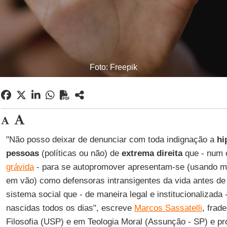
Foto: Freepik
"Não posso deixar de denunciar com toda indignação a
hi
pessoas
(políticas ou não) de
extrema
direita
que - num 
grávida
- para se autopromover apresentam-se (usando m
em vão) como defensoras intransigentes da vida antes d
sistema social que - de maneira legal e institucionalizada
nascidas todos os dias", escreve
Marcos Sassatelli
, frad
Filosofia (USP) e em Teologia Moral (Assunção - SP) e p