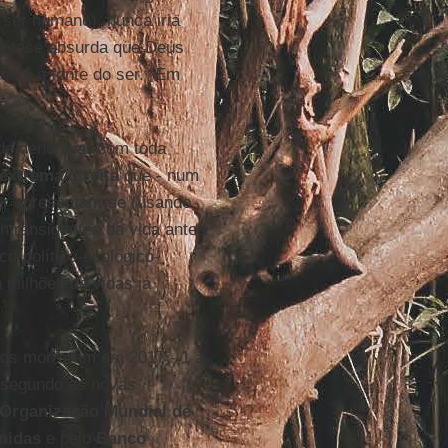
 ser humano), nunca iria
ipótese absurda que Deus
us é a fonte do ser. “Em
 de denunciar com toda
extrema
direita
que - num
er apresentam-se (usando
transigentes da vida antes
o-político-ecológico-
a milhões de vidas já
nos morreram em 2017 - 1 a
, segundo as novas
Organização Mundial de
Unidas
e pelo
Banco