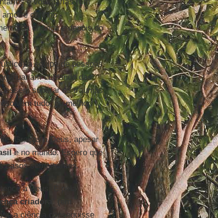
ntários e voluntárias (em
 amor e carinho -
ento da criança e depois do
úblico) a equipe de pessoas
continuariam cuidando das
pudessem superar os traumas
 resolvem tudo, ou melhor,
ante. Graças a Deus, apesar
asil
e no mundo. Espero que
os casos semelhantes.
rtence a Deus. É pela
ença criadora
” (em
que a ciência conseguisse