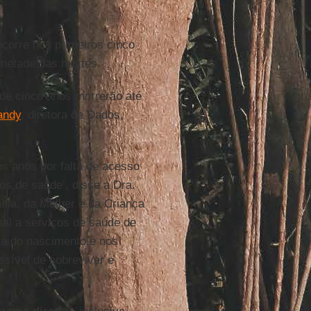
corre nos primeiros cinco
metade das mortes.
de cinco anos morrerão até
andy
, diretora de Dados,
s anos por falta de acesso
os de saúde’, disse a Dra.
ília, da Mulher e da Criança
rsal a serviços de saúde de
ca do nascimento e nos
ssível de sobreviver e