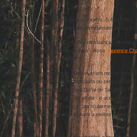
Mundial
”.
Pasmem! “A grande maioria dessas mortes, 5,4 milhões, o
anos de vida. Os
recém-nascidos
representam cerca de 
‘Sem uma ação urgente, 56 milhões de crianças menores 
2030 - metade delas recém-nascidas’, disse
Laurence Ch
Pesquisas e Política do
UNICEF
.
‘Milhões de bebés e crianças não deveriam morrer todos o
a água, saneamento, nutrição adequada ou serviços básic
Princess Nono Simelela
, diretora Geral de Saúde da Fam
da
OMS
. ‘Devemos priorizar - diz ainda - o acesso unive
qualidade para todas as crianças, particularmente na épo
primeiros anos, para que elas tenham a melhor chance po
prosperar’”[2].