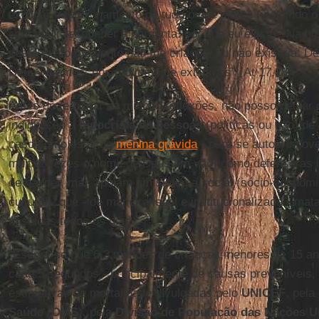
explicar o funcionamento de tudo o que existe (incluindo o
conseguir responder à pergunta: por que eu existo? Na h
neste exato momento não me criasse, eu não existiria. De
Deus vivemos, nos movemos e existimos” (At 17,28).
Antes de terminar as minhas reflexões, não posso deixar
indignação a
hipocrisia de pessoas
(políticas ou não) de
caso como esse da
menina grávida
- para se autopromov
muitas vezes o nome de Deus em vão) como defensoras in
de nascer, mas apoiam um sistema social (sócio-econômic
cultural), que - de maneira legal e institucionalizada - mat
nascidas todos os dias.
“Estima-se que 6,3 milhões de crianças menores de 15 a
cada 5 segundos - principalmente de causas preveníveis
estimativas de mortalidade divulgadas pelo
UNICEF
, pela
Saúde
(
OMS
), pela
Divisão de População das Nações 