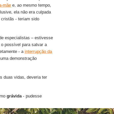
a-mãe
e, ao mesmo tempo,
usive, ela não era culpada
cristãs - teriam sido
e especialistas – estivesse
 o possível para salvar a
retamente - a
interrupção da
a uma demonstração
s duas vidas, deveria ter
esmo
grávida
- pudesse