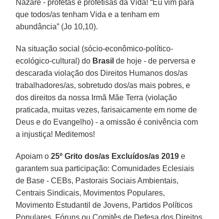
Nazaré - profetas e profetisas da Vida! “Eu vim para
que todos/as tenham Vida e a tenham em
abundância” (Jo 10,10).
Na situação social (sócio-econômico-político-
ecológico-cultural) do
Brasil
de hoje - de perversa e
descarada violação dos Direitos Humanos dos/as
trabalhadores/as, sobretudo dos/as mais pobres, e
dos direitos da nossa Irmã Mãe Terra (violação
praticada, muitas vezes, farisaicamente em nome de
Deus e do Evangelho) - a omissão é conivência com
a injustiça! Meditemos!
Apoiam o
25º Grito dos/as Excluídos/as 2019
e
garantem sua participação: Comunidades Eclesiais
de Base - CEBs, Pastorais Sociais Ambientais,
Centrais Sindicais, Movimentos Populares,
Movimento Estudantil de Jovens, Partidos Políticos
Populares, Fóruns ou Comitês de Defesa dos Direitos