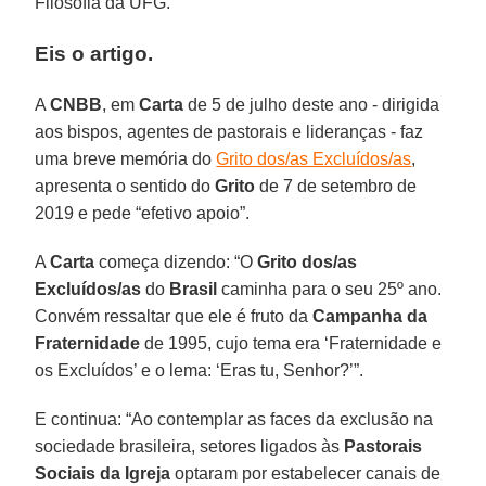
Filosofia da UFG.
Eis o artigo.
A
CNBB
, em
Carta
de 5 de julho deste ano - dirigida
aos bispos, agentes de pastorais e lideranças - faz
uma breve memória do
Grito dos/as Excluídos/as
,
apresenta o sentido do
Grito
de 7 de setembro de
2019 e pede “efetivo apoio”.
A
Carta
começa dizendo: “O
Grito dos/as
Excluídos/as
do
Brasil
caminha para o seu 25º ano.
Convém ressaltar que ele é fruto da
Campanha da
Fraternidade
de 1995, cujo tema era ‘Fraternidade e
os Excluídos’ e o lema: ‘Eras tu, Senhor?’”.
E continua: “Ao contemplar as faces da exclusão na
sociedade brasileira, setores ligados às
Pastorais
Sociais da Igreja
optaram por estabelecer canais de