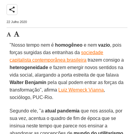
share
22 Julho 2020
"Nosso tempo nem é
homogêneo
e nem
vazio
, pois
forças surgidas das entranhas da
sociedade
capitalista contemporânea brasileira
trazem consigo a
heterogeneidade
e fazem emergir novos sentidos na
vida social, alargando a porta estreita de que falava
Walter Benjamin
pela qual podem entrar as forças da
transformação", afirma
Luiz Werneck Vianna
,
sociólogo, PUC-Rio.
Segundo ele, "a
atual pandemia
que nos assola, por
sua vez, acentua o quadro de fim de época que se
insinua neste tempo que parece nos ensinar a
abandonar as concepções de
mundo do utilitarismo