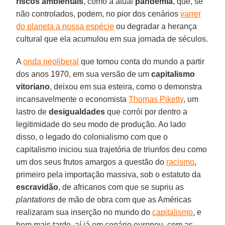
riscos
ambientais
, como a atual
pandemia
, que, se
não controlados, podem, no pior dos cenários
varrer
do planeta a nossa espécie
ou degradar a herança
cultural que ela acumulou em sua jornada de séculos.
A
onda neoliberal
que tomou conta do mundo a partir
dos anos 1970, em sua versão de um
capitalismo
vitoriano
, deixou em sua esteira, como o demonstra
incansavelmente o economista
Thomas Piketty
, um
lastro de
desigualdades
que corrói por dentro a
legitimidade do seu modo de produção. Ao lado
disso, o legado do colonialismo com que o
capitalismo iniciou sua trajetória de triunfos deu como
um dos seus frutos amargos a questão do
racismo
,
primeiro pela importação massiva, sob o estatuto da
escravidão
, de africanos com que se supriu as
plantations
de mão de obra com que as Américas
realizaram sua inserção no mundo do
capitalismo
, e
bem mais tarde, aí já em cenário europeu, com as