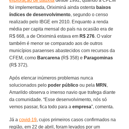
exploração de bauxita
desde 1992, quando a CFEM
foi implementada, Oriximiná ainda ostenta
baixos
índices de desenvolvimento
, segundo o censo
realizado pelo IBGE em 2010. Enquanto a renda
média per capita mensal do país na ocasião era de
R$ 668, a de Oriximiná estava em
R$ 276
. O valor
também é menor se comparado aos de outros
municípios paraenses abastecidos com recursos da
CFEM, como
Barcarena
(R$ 358) e
Paragominas
(R$ 372).
Após elencar inúmeros problemas nunca
solucionados pelo
poder público
ou pela
MRN
,
Amarildo observa o imenso navio que trafega diante
da comunidade. “Esse desenvolvimento, nós só
vemos passar, fica todo para a
empresa
”, comenta.
Já a
covid-19
, cujos primeiros casos confirmados na
região, em 22 de abril, foram levados por um