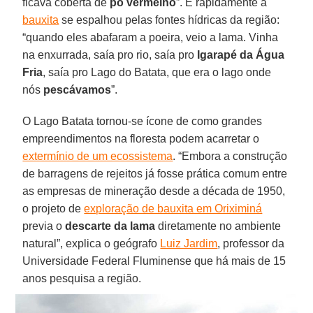
ficava coberta de
pó vermelho
”. E rapidamente a
bauxita
se espalhou pelas fontes hídricas da região:
“quando eles abafaram a poeira, veio a lama. Vinha
na enxurrada, saía pro rio, saía pro
Igarapé da Água
Fria
, saía pro Lago do Batata, que era o lago onde
nós
pescávamos
”.
O Lago Batata tornou-se ícone de como grandes
empreendimentos na floresta podem acarretar o
extermínio de um ecossistema
. “Embora a construção
de barragens de rejeitos já fosse prática comum entre
as empresas de mineração desde a década de 1950,
o projeto de
exploração de bauxita em Oriximiná
previa o
descarte da lama
diretamente no ambiente
natural”, explica o geógrafo
Luiz Jardim
, professor da
Universidade Federal Fluminense que há mais de 15
anos pesquisa a região.