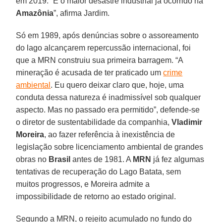
em 2019. “É o maior desastre industrial já ocorrido na
Amazônia
”, afirma Jardim.
Só em 1989, após denúncias sobre o assoreamento
do lago alcançarem repercussão internacional, foi
que a MRN construiu sua primeira barragem. “A
mineração é acusada de ter praticado um
crime
ambiental
. Eu quero deixar claro que, hoje, uma
conduta dessa natureza é inadmissível sob qualquer
aspecto. Mas no passado era permitido”, defende-se
o diretor de sustentabilidade da companhia,
Vladimir
Moreira
, ao fazer referência à inexistência de
legislação sobre licenciamento ambiental de grandes
obras no
Brasil
antes de 1981. A
MRN
já fez algumas
tentativas de recuperação do Lago Batata, sem
muitos progressos, e Moreira admite a
impossibilidade de retorno ao estado original.
Segundo a MRN, o rejeito acumulado no fundo do