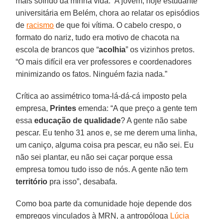
mais sofrido da minha vida.” A jovem, hoje estudante
universitária em Belém, chora ao relatar os episódios
de
racismo
de que foi vítima. O cabelo crespo, o
formato do nariz, tudo era motivo de chacota na
escola de brancos que “
acolhia
” os vizinhos pretos.
“O mais difícil era ver professores e coordenadores
minimizando os fatos. Ninguém fazia nada.”
Crítica ao assimétrico toma-lá-dá-cá imposto pela
empresa,
Printes
emenda: “A que preço a gente tem
essa
educação de qualidade
? A gente não sabe
pescar. Eu tenho 31 anos e, se me derem uma linha,
um caniço, alguma coisa pra pescar, eu não sei. Eu
não sei plantar, eu não sei caçar porque essa
empresa tomou tudo isso de nós. A gente não tem
território
pra isso”, desabafa.
Como boa parte da comunidade hoje depende dos
empregos vinculados à MRN, a antropóloga
Lúcia