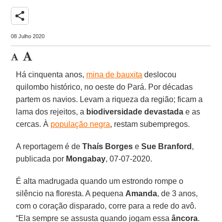
share
08 Julho 2020
Há cinquenta anos,
mina de bauxita
deslocou
quilombo histórico, no oeste do Pará. Por décadas
partem os navios. Levam a riqueza da região; ficam a
lama dos rejeitos, a
biodiversidade
devastada
e as
cercas. À
população negra
, restam subempregos.
A reportagem é de
Thaís Borges
e
Sue Branford
,
publicada por
Mongabay
, 07-07-2020.
É alta madrugada quando um estrondo rompe o
silêncio na floresta. A pequena
Amanda
, de 3 anos,
com o coração disparado, corre para a rede do avô.
“Ela sempre se assusta quando jogam essa
âncora
.