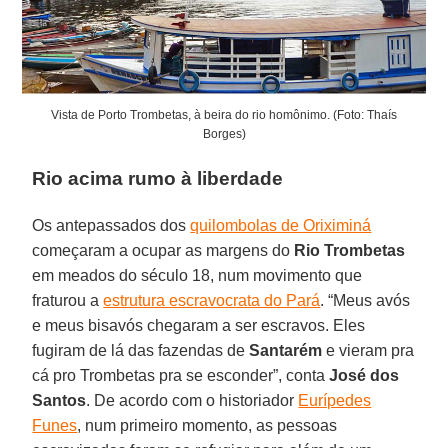
Vista de Porto Trombetas, à beira do rio homônimo. (Foto: Thaís
Borges)
Rio acima rumo à liberdade
Os antepassados dos
quilombolas de Oriximiná
começaram a ocupar as margens do
Rio Trombetas
em meados do século 18, num movimento que
fraturou a
estrutura escravocrata do Pará
. “Meus avós
e meus bisavós chegaram a ser escravos. Eles
fugiram de lá das fazendas de
Santarém
e vieram pra
cá pro Trombetas pra se esconder”, conta
José dos
Santos
. De acordo com o historiador
Eurípedes
Funes
, num primeiro momento, as pessoas