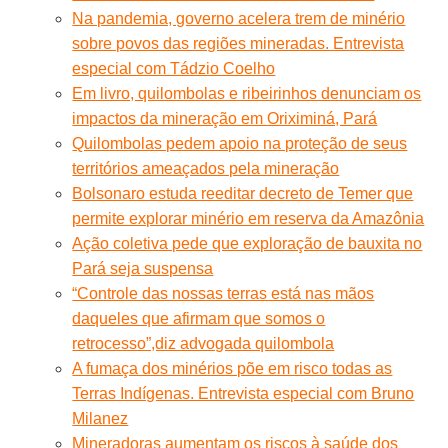
Na pandemia, governo acelera trem de minério
sobre povos das regiões mineradas. Entrevista
especial com Tádzio Coelho
Em livro, quilombolas e ribeirinhos denunciam os
impactos da mineração em Oriximiná, Pará
Quilombolas pedem apoio na proteção de seus
territórios ameaçados pela mineração
Bolsonaro estuda reeditar decreto de Temer que
permite explorar minério em reserva da Amazônia
Ação coletiva pede que exploração de bauxita no
Pará seja suspensa
“Controle das nossas terras está nas mãos
daqueles que afirmam que somos o
retrocesso”,diz advogada quilombola
A fumaça dos minérios põe em risco todas as
Terras Indígenas. Entrevista especial com Bruno
Milanez
Mineradoras aumentam os riscos à saúde dos