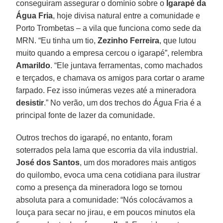
conseguiram assegurar o domínio sobre o
Igarapé da
Água Fria
, hoje divisa natural entre a comunidade e
Porto Trombetas – a vila que funciona como sede da
MRN. “Eu tinha um tio,
Zezinho
Ferreira
, que lutou
muito quando a empresa cercou o igarapé”, relembra
Amarildo
. “Ele juntava ferramentas, como machados
e terçados, e chamava os amigos para cortar o arame
farpado. Fez isso inúmeras vezes até a mineradora
desistir
.” No verão, um dos trechos do Água Fria é a
principal fonte de lazer da comunidade.
Outros trechos do igarapé, no entanto, foram
soterrados pela lama que escorria da vila industrial.
José dos Santos
, um dos moradores mais antigos
do quilombo, evoca uma cena cotidiana para ilustrar
como a presença da mineradora logo se tornou
absoluta para a comunidade: “Nós colocávamos a
louça para secar no jirau, e em poucos minutos ela