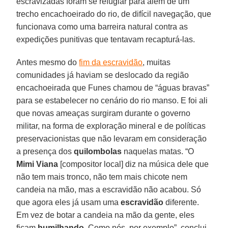
escravizadas foram se refugiar para além de um
trecho encachoeirado do rio, de difícil navegação, que
funcionava como uma barreira natural contra as
expedições punitivas que tentavam recapturá-las.
Antes mesmo do
fim da escravidão
, muitas
comunidades já haviam se deslocado da região
encachoeirada que Funes chamou de “águas bravas”
para se estabelecer no cenário do rio manso. E foi ali
que novas ameaças surgiram durante o governo
militar, na forma de exploração mineral e de políticas
preservacionistas que não levaram em consideração
a presença dos
quilombolas
naquelas matas. “O
Mimi
Viana
[compositor local] diz na música dele que
não tem mais tronco, não tem mais chicote nem
candeia na mão, mas a escravidão não acabou. Só
que agora eles já usam uma
escravidão
diferente.
Em vez de botar a candeia na mão da gente, eles
ficam
humilhando
. Como nós, por exemplo”, conclui