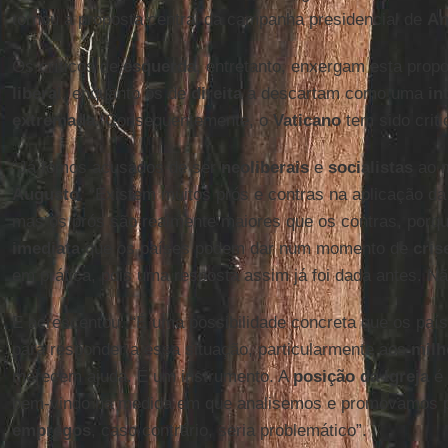
tornou a proposta central da campanha presidencial de
An
Os críticos de
esquerda
, entretanto, enxergam esta pro
liberal
, enquanto os de
direita
a descartam como uma
in
extremada
. Consequentemente, o
Vaticano
tem sido criti
“Já fomos acusados de ser
neoliberais
e
socialistas
ao m
Augusto
. “Existem muitos prós e contras na aplicação d
mas os prós são realmente maiores que os contras, porq
imediata
que os países podem dar num momento de
cris
em prática, pois uma resposta assim já foi dada antes. Nã
E acrescentou: “É uma possibilidade concreta que os paí
para responder a essa situação, particularmente aos
milh
merecem ajuda. É um instrumento. A
posição da Igreja
é 
bem-vindo na medida em que analisemos e promovamos p
empregos
, caso contrário, seria problemático”.