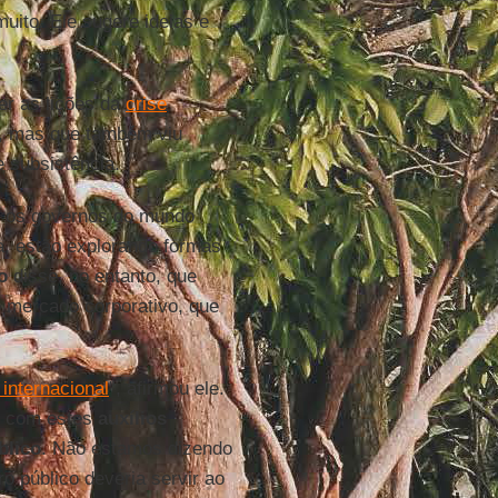
uito. Ele sugere ideias e
er as lições da
crise
, mas que também viu
 subsistência.
, os governos do mundo
a, estão explorando formas
o
disse, no entanto, que
 mercado corporativo, que
 internacional
”, afirmou ele.
er com estes
auxílios
blico
. Não estamos dizendo
 público deveria servir ao