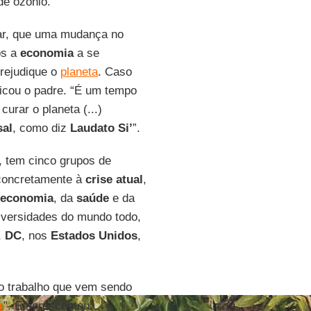
e ozônio.
ar, que uma mudança no
os a
economia
a se
rejudique o
planeta
. Caso
licou o padre. “É um tempo
curar o planeta (...)
sal
, como diz
Laudato Si’
”.
, tem cinco grupos de
concretamente à
crise atual
,
economia
, da
saúde
e da
versidades do mundo todo,
,
DC
, nos
Estados Unidos
,
 trabalho que vem sendo
r
”. E acrescentou: