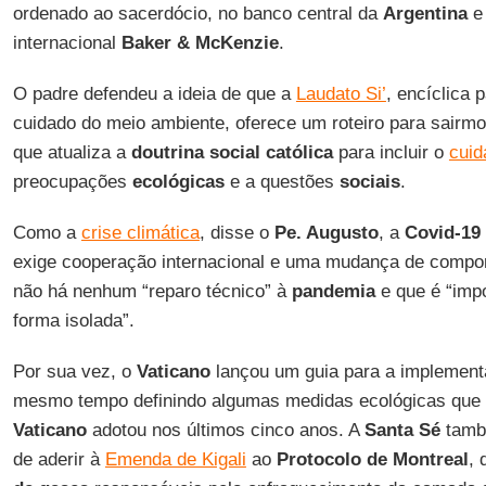
ordenado ao sacerdócio, no banco central da
Argentina
e 
internacional
Baker & McKenzie
.
O padre defendeu a ideia de que a
Laudato Si’
, encíclica 
cuidado do meio ambiente, oferece um roteiro para sairm
que atualiza a
doutrina social católica
para incluir o
cuid
preocupações
ecológicas
e a questões
sociais
.
Como a
crise climática
, disse o
Pe. Augusto
, a
Covid-19
exige cooperação internacional e uma mudança de compo
não há nenhum “reparo técnico” à
pandemia
e que é “imp
forma isolada”.
Por sua vez, o
Vaticano
lançou um guia para a implemen
mesmo tempo definindo algumas medidas ecológicas que
Vaticano
adotou nos últimos cinco anos. A
Santa Sé
també
de aderir à
Emenda de Kigali
ao
Protocolo de Montreal
, 