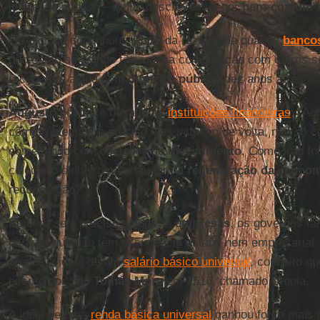
interesse público – o que descrevemos por
bem-comum
”
O religioso continuou: “Parte da razão pela qual os
banco
não estão se saindo tão mal na comparação com outros se
receberam ajuda com
dinheiro público
dez anos atrás”.
Augusto
pôs este desafio às
instituições financeiras
: “Ag
com problemas, é preciso eles paguem de volta, não só 
começando com decisões de
investimento
. Como irão fo
colocar o dinheiro para ajudar na
regeneração da econo
recuperação?”
Embora seja preciso ajudar as
empresas
, os governos t
para os que não têm assistência estatal nem empresarial.
propôs a ideia de um
salário básico universal
, conceito qu
escrito por São
Tomás More
em 1516, chamado Utopia.
A ideia de uma
renda básica universal
ganhou força mais 