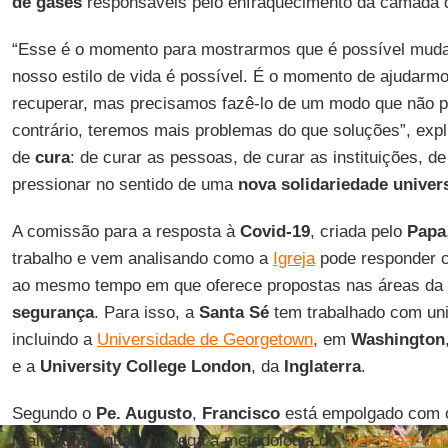
de gases
responsáveis pelo enfraquecimento da camada d
“Esse é o momento para mostrarmos que é possível mud
nosso estilo de vida é possível. É o momento de ajudarm
recuperar, mas precisamos fazê-lo de um modo que não p
contrário, teremos mais problemas do que soluções”, exp
de
cura
: de curar as pessoas, de curar as instituições, de 
pressionar no sentido de uma
nova solidariedade univer
A comissão para a resposta à
Covid-19
, criada pelo
Papa
trabalho e vem analisando como a
Igreja
pode responder 
ao mesmo tempo em que oferece propostas nas áreas da
segurança
. Para isso, a
Santa Sé
tem trabalhado com uni
incluindo a
Universidade de Georgetown
, em
Washington
e a
University College London
, da
Inglaterra
.
Segundo o
Pe. Augusto
,
Francisco
está empolgado com o
realizado, o qual emprega a metodologia do “
ver-julgar-agi