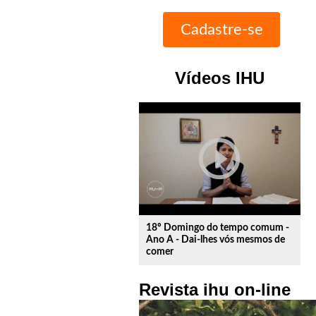
Vídeos IHU
play_circle_outline
18º Domingo do tempo comum -
Ano A - Dai-lhes vós mesmos de
comer
Revista ihu on-line