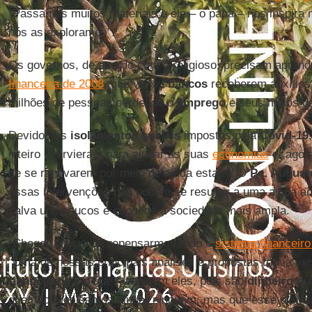
“Passamos muitos materiais e ele – o papa – nos inspira m
nós as exploramos”.
Os governos, de acordo com o religioso, precisam aprend
financeira de 2008
, que viu os
bancos
receberem auxílios
milhões de pessoas perdendo o
emprego
e seus meios de
Devido aos
isolamentos sociais
impostos pela
Covid-19
inteiro intervieram para ajudar as suas
economias
e, agor
de se renovarem por meio de ajuda estatal. O
Pe. August
essas intervenções não podem se resumir a uma ajuda ao
salva uns poucos e esquece a sociedade mais ampla.
“Chegou a hora de repensarmos todo o
sistema financeiro
“Uma de nossas principais análises e propostas tem a v
financeiros
e o que fazer com eles, pois são
dinheiro pú
que não precisamos ajudar ninguém, mas que esse dinheiro