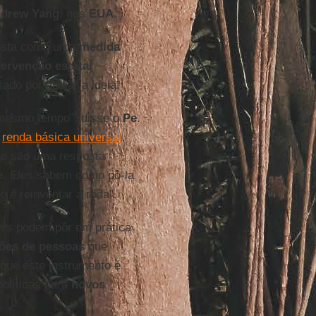
drew Yang
, nos
EUA
.
posta como uma
medida
tervenção estatal
cado por apoiar a ideia.
esmo tempo”, disse o
Pe.
a
renda básica universal
,
ue são uma resposta
e
. Eles sabem como pô-la
o é reinventar a roda”.
ses podem pôr em prática
ões de pessoas
que
que este instrumento é
olíticas para
novos