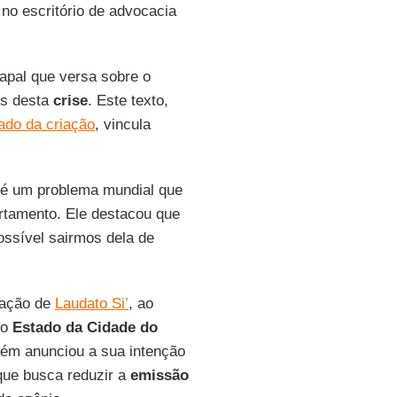
no escritório de advocacia
papal que versa sobre o
os desta
crise
. Este texto,
ado da criação
, vincula
é um problema mundial que
rtamento. Ele destacou que
ossível sairmos dela de
tação de
Laudato Si’
, ao
 o
Estado da Cidade do
m anunciou a sua intenção
que busca reduzir a
emissão