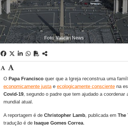
Foto: Vatican News
O
Papa Francisco
quer que a Igreja reconstrua uma famí
economicamente justa
e
ecologicamente consciente
na es
Covid-19
, segundo o padre que tem ajudado a coordenar a
mundial atual.
A reportagem é de
Christopher Lamb
, publicada em
The 
tradução é de
Isaque Gomes Correa
.