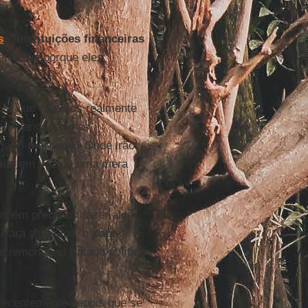
.
s
e
instituições financeiras
tores é porque eles
ora que estamos realmente
com caridade, mas
rjar o
mercado
? Onde irão
mia
, em vez de uma mera
ambém precisam fazer algo
 Para ajudá-los, o
papa
e remonta ao tratado político
recentemente depois que se