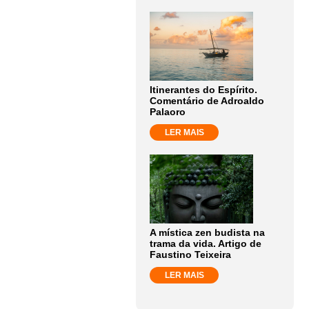
Itinerantes do Espírito.
Comentário de Adroaldo
Palaoro
LER MAIS
A mística zen budista na
trama da vida. Artigo de
Faustino Teixeira
LER MAIS