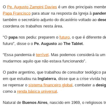
O
Pe. Augusto Zampini Davies
é um dos principais memb
Papa Francisco
para atuar na resposta da Igreja à
pandem
também o secretário adjunto do dicastério voltado ao
des
coordena os trabalhos nesta área.
“O
papa
nos pediu: preparem o
futuro
, o que é diferente 
futuro”, disse o o
Pe. Augusto
ao
The Tablet
.
“Essa pandemia é
terrível
. Mas podemos considerá-la u
mudarmos aquilo que não estava funcionando”.
O padre argentino, que trabalhou de consultor teológico p
em que estudou na
Inglaterra
, disse que a crise vivida h
se repensar o
sistema financeiro global
, combater a
desi
como a
renda básica universal
.
Natural de
Buenos Aires
, nascido em 1969, o religiosos t