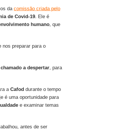
ros da
comissão criada pelo
ia de Covid-19
. Ele é
envolvimento humano
, que
de nos preparar para o
m
chamado a despertar
, para
ara a
Cafod
durante o tempo
oje é uma oportunidade para
gualdade
e examinar temas
rabalhou, antes de ser