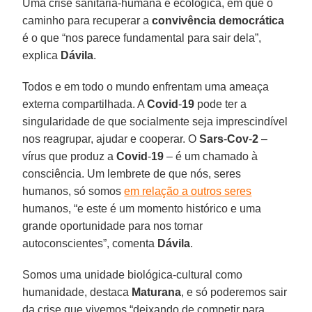
Uma crise sanitária-humana e ecológica, em que o
caminho para recuperar a
convivência democrática
é o que “nos parece fundamental para sair dela”,
explica
Dávila
.
Todos e em todo o mundo enfrentam uma ameaça
externa compartilhada. A
Covid
-
19
pode ter a
singularidade de que socialmente seja imprescindível
nos reagrupar, ajudar e cooperar. O
Sars
-
Cov
-
2
–
vírus que produz a
Covid
-
19
– é um chamado à
consciência. Um lembrete de que nós, seres
humanos, só somos
em relação a outros seres
humanos, “e este é um momento histórico e uma
grande oportunidade para nos tornar
autoconscientes”, comenta
Dávila
.
Somos uma unidade biológica-cultural como
humanidade, destaca
Maturana
, e só poderemos sair
da crise que vivemos “deixando de competir para