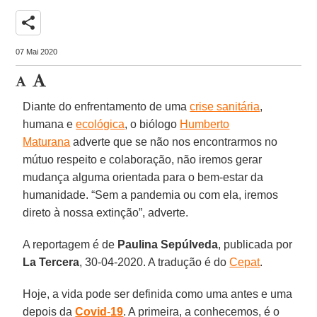
share
07 Mai 2020
Diante do enfrentamento de uma
crise sanitária
,
humana e
ecológica
, o biólogo
Humberto
Maturana
adverte que se não nos encontrarmos no
mútuo respeito e colaboração, não iremos gerar
mudança alguma orientada para o bem-estar da
humanidade. “Sem a pandemia ou com ela, iremos
direto à nossa extinção”, adverte.
A reportagem é de
Paulina
Sepúlveda
, publicada por
La Tercera
, 30-04-2020. A tradução é do
Cepat
.
Hoje, a vida pode ser definida como uma antes e uma
depois da
Covid
-
19
. A primeira, a conhecemos, é o