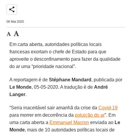
share
06 Mai 2020
Em carta aberta, autoridades políticas locais
francesas exortam o chefe de Estado para que
aproveite o desconfinamento para fazer da qualidade
do ar uma “prioridade nacional”.
A reportagem é de
Stéphane Mandard
, publicada por
Le Monde
, 05-05-2020. A tradução é de
André
Langer
.
“Seria inaceitável sair amanhã da crise da
Covid-19
para morrer em decorrência da
poluição do ar
”. Em
uma carta aberta a
Emmanuel Macron
enviada ao
Le
Monde
, mais de 10 autoridades políticas locais de