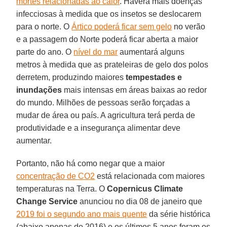
mortes relacionadas ao calor
. Haverá mais doenças
infecciosas à medida que os insetos se deslocarem
para o norte. O
Ártico poderá ficar sem gelo
no verão
e a passagem do Norte poderá ficar aberta a maior
parte do ano. O
nível do mar
aumentará alguns
metros à medida que as prateleiras de gelo dos polos
derretem, produzindo maiores
tempestades e
inundações
mais intensas em áreas baixas ao redor
do mundo. Milhões de pessoas serão forçadas a
mudar de área ou país. A agricultura terá perda de
produtividade e a insegurança alimentar deve
aumentar.
Portanto, não há como negar que a maior
concentração de CO2
está relacionada com maiores
temperaturas na Terra. O
Copernicus
Climate
Change
Service
anunciou no dia 08 de janeiro que
2019 foi o segundo ano mais quente
da série histórica
(abaixo apenas de 2016) e os últimos 5 anos foram os