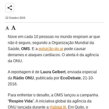
share
22 Outubro 2016
Nove em cada 10 pessoas no mundo respiram ar que
não é seguro, segundo a Organização Mundial da
Saúde,
OMS
. E a
poluição do ar
pode causar
derrames e ataques cardíacos. O alerta é da agência
da ONU.
A reportagem é de
Laura Gelbert
, enviada especial
da
Rádio ONU
, publicada por
EcoDebate
, 21-10-
2016.
Para enfrentar o desafio, a OMS lançou a campanha
“
Respire Vida
”. A iniciativa global da agência da
ONU lançada durante a
Habitat III
. Em Quito, o