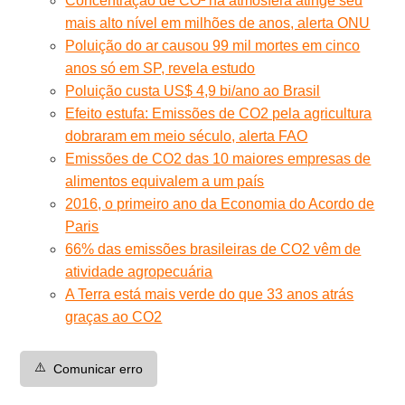
Concentração de CO² na atmosfera atinge seu
mais alto nível em milhões de anos, alerta ONU
Poluição do ar causou 99 mil mortes em cinco
anos só em SP, revela estudo
Poluição custa US$ 4,9 bi/ano ao Brasil
Efeito estufa: Emissões de CO2 pela agricultura
dobraram em meio século, alerta FAO
Emissões de CO2 das 10 maiores empresas de
alimentos equivalem a um país
2016, o primeiro ano da Economia do Acordo de
Paris
66% das emissões brasileiras de CO2 vêm de
atividade agropecuária
A Terra está mais verde do que 33 anos atrás
graças ao CO2
⚠️
Comunicar erro