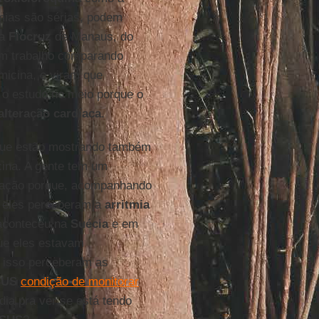
mias são sérias, podem
da
Fiocruz
de Manaus, do
um trabalho comparando
micina, e viram que
 o estudo no meio porque o
alteração
cardíaca
.
ue estão mostrando também
cina. A gente tem um
inação porque, acompanhando
, eles perceberam a
arritmia
aconteceu na
Suécia
e em
que eles estavam
r isso perceberam as
SUS
condição de monitorar
ia pra ver se está tendo