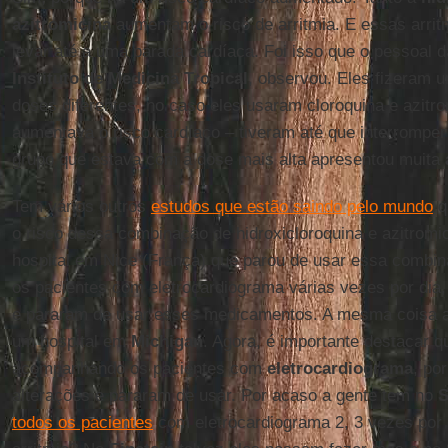
azitromicina
aumentam o risco de arritmia. E essas arrit
levar até a uma parada cardíaca. Foi isso que o pessoal 
Instituto de Medicina Tropical
, observou. Eles fizeram 
doses diferentes, no caso eles usaram cloroquina e azitro
aumentava o risco cardíaco – tiveram até que interromper
grupo que estava com a dose mais alta apresentou muita
Tem vários outros
estudos que estão saindo pelo mundo
q
o risco dessa combinação de hidroxicloroquina e azitromi
hospital em Nice (França) que parou de usar essa comb
os pacientes com eletrocardiograma várias vezes por dia
e pararam de usar esses medicamentos. A mesma coisa 
um hospital em
Michigan
. Agora, é importante destacar 
acompanhando os pacientes com
eletrocardiograma
, po
alterações e pararam de usar. Por acaso a gente tem no
todos os pacientes
com eletrocardiograma 2, 3 vezes por d