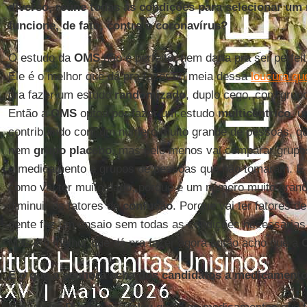
diverso, reúne todas as condições para selecionar u
funcione, de fato, contra o coronavírus?
O estudo da
OMS
não é perfeito, nem daria pra ser perf
Ele é o melhor que dá pra fazer no meia dessa
loucura qu
pra fazer um estudo
randomizado
, duplo cego, com grupo
Então a
OMS
optou por fazer um estudo
multicêntrico
, u
contribuindo com um número muito grande de pessoas, qu
nem
grupo
placebo
, mas pelo menos vai comparar grup
o medicamento e grupos de pessoas que não tomaram. E
como vai ter muito dado, porque é um número muito grand
diminuir os fatores de
confusão
. Porque vai ter fatores d
gente faz um ensaio sem todas as condições necessárias, 
Mas é o melhor que dá pra fazer agora então acho que a
E o que a senhora acha dos candidatos a medicament