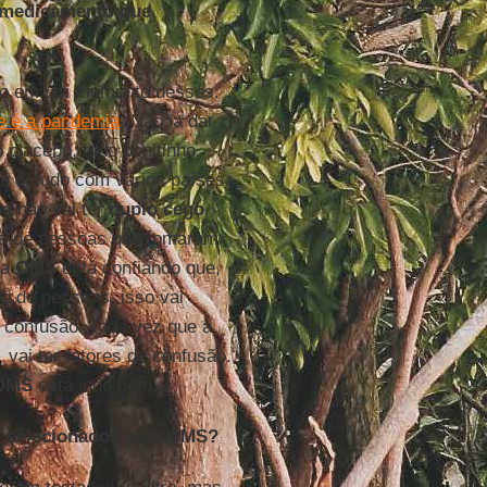
m medicamento que
eito em um momento desses.
e é a pandemia
. Não ia dar
 placebo, tudo bonitinho.
m estudo com vários países
e não vai ter
duplo
cego
os de pessoas que tomaram
 a
OMS
está confiando que,
e de pessoas, isso vai
e confusão. Toda vez que a
vai ter fatores de confusão.
OMS
está indo bem.
o selecionados pela OMS?