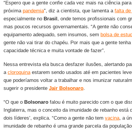
“Espero que a gente confie cada vez mais na ciência par
próxima
pandemia
”, diz a cientista, que lamenta a
falta d
especialmente no
Brasil
, onde temos profissionais com g
mas poucos recursos governamentais. “A gente não conse
equipamento adequado, sem insumos, sem
bolsa de estu
gente não vai tirar do chapéu. Por mais que a gente tenha 
capacidade técnica e muita vontade de fazer”.
Nessa entrevista ela busca desfazer ilusões, alertando p
a
cloroquina
estarem sendo usados até em pacientes leves
que poderíamos voltar a trabalhar e nos imunizar natura
sugerir o presidente
Jair
Bolsonaro
.
“O que o
Bolsonaro
falou é muito parecido com o que di
Inglaterra, mas o conceito da imunidade de rebanho está 
dois líderes’, explica. “Como a gente não tem
vacina
, a ú
imunidade de rebanho é uma grande parcela da população s