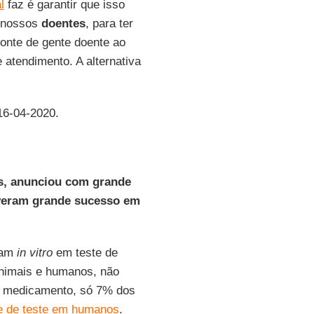
l
faz é garantir que isso
s nossos
doentes
, para ter
onte de gente doente ao
atendimento. A alternativa
 16-04-2020.
es, anunciou com grande
iveram grande sucesso em
nam
in vitro
em teste de
animais e humanos, não
a medicamento, só 7% dos
e de teste em humanos
.