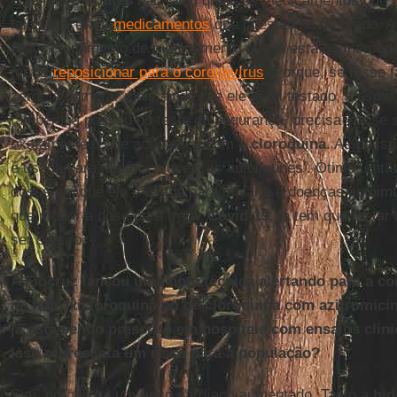
O ministro
Pontes
não falou quais os medicamentos que 
falou que eram
medicamentos
que já estão no mercado. A
reposicionamento de medicamento que já está no mercado,
tentar
reposicionar para o coronavírus
. Porque, se fosse
zero, ia demorar mais ainda. Se ele já foi testado, mesmo
também já passou no teste da segurança, precisa ver se 
exatamente o que aconteceu com a
cloroquina
. As pesso
é usada para malária e doenças autoimunes’. Ótimo, entã
doses em que ela é usada para malária e doenças autoimun
que mudar a dose para tratar
Covid
-
19
, já tem que testa
ser seguro.
A Fiocruz lançou uma nota técnica alertando para a co
de hidroxicloroquina ou de cloroquina com azitromici
já está sendo prescrito em hospitais com ensaios clíni
Isso representa um risco para a população?
Sim, porque há um risco cardíaco aumentado. Tanto a
hid