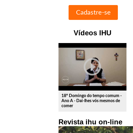
Vídeos IHU
play_circle_outline
18º Domingo do tempo comum -
Ano A - Dai-lhes vós mesmos de
comer
Revista ihu on-line