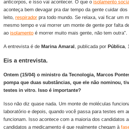
anticorpos, e isso vai acontecer. O que o
isolamento socia
aconteça bem devagar pra dar tempo da gente cuidar do
leito,
respirador
pra todo mundo. Se relaxa, vai ficar um m
mesmo tempo e vai morrer um monte de gente por falta de 
ao
isolamento
é morrer muito mais gente, não tem outra”.
A entrevista é de
Marina
Amaral
, publicada por
Pública
,
Eis a entrevista
.
Ontem (15/04) o ministro da Tecnologia, Marcos Pont
pompa que duas substâncias, que ele não nominou, t
testes in vitro. Isso é importante?
Isso não diz quase nada. Um monte de moléculas funcio
laboratório e depois, quando você passa para testes em 
funcionam. Isso acontece com a maioria dos candidatos 
candidatos a medicamento é que realmente chegam à
fas