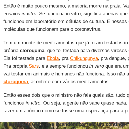
Então é muito pouco mesmo, a maioria morre na praia. Va
ensaios
in vitro
. Se funciona in vitro, significa apenas q
funcionou em laboratório em células de cultura. E nessa
moléculas que funcionam para o coronavírus.
Tem um monte de medicamentos que já foram testados in 
própria
cloroquina
, que foi testada para diversas virose
Ela foi testada para
Ebola
, pra
Chikungunya
, pra dengue,
Pra própria
Sars
, ela sempre funcionou
in vitro
que era um
vai testar em animais e humanos não funciona. Isso não 
cloroquina
, acontece com vários medicamentos.
Então esses dois que o ministro não fala quais são, tudo 
funcionou
in vitro
. Ou seja, a gente não sabe quase nada
fazer um anúncio como se fosse uma esperança para a p
O ensaio da OMS, que é randômico, tem um contingent