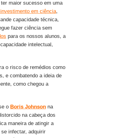
a ter maior sucesso em uma
e investimento em ciência
,
rande capacidade técnica,
gue fazer ciência sem
dos
para os nossos alunos, a
capacidade intelectual,
ara o risco de remédios como
, e combatendo a ideia de
lmente, como chegou a
sse o
Boris Johnson
na
distorcido na cabeça dos
nica maneira de atingir a
e infectar, adquirir