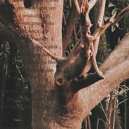
foram testados
in vitro
, mas
 grande aposta é fazer um
 que já é produzido, e
 fazer um medicamento do
 para outra doença, ele
serve para coronavírus. É
as dizem: ‘ah, a cloroquina
o a gente sabe que, nas
es, ela é segura. Se tiver
r de novo porque pode não
ntra indicação para o uso
na, que é exatamente o que
cos registrados ou não.
roxicloroquina
como a