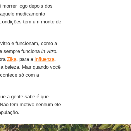
i morrer logo depois dos
ue aquele medicamento
s condições tem um monte de
vitro e funcionam, como a
s e sempre funciona
in vitro
.
 pra
Zika
, para a
Influenza
.
a beleza. Mas quando você
acontece só com a
que a gente sabe é que
. Não tem motivo nenhum ele
opulação.
e populacional relevante e