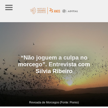
“Não joguem a culpa no
morcego”. Entrevista com
Silvia Ribeiro
Revoada de Morcegos (Fonte: Pixnio)