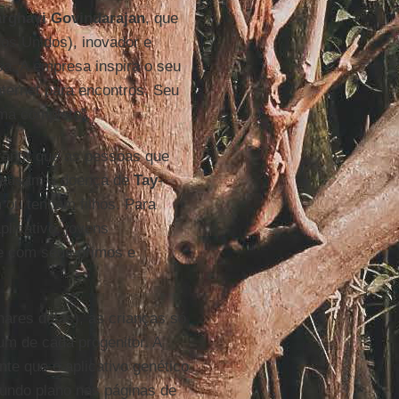
rghavi
Govindarajan
, que
os Unidos), inovador e
a. A empresa inspira o seu
nternet para encontros. Seu
ma completo”.
antir que as pessoas que
causam a doença de
Tay
-
 ou tenham filhos. Para
plicativo: jovens
te com seus primos e
hares delas), as crianças só
m de cada progenitor. A
te que o aplicativo genético
undo plano nas páginas de