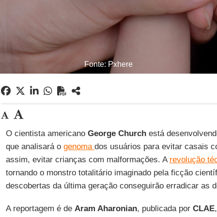
Fonte: Pxhere
O cientista americano
George Church
está desenvolvend
que analisará o
genoma
dos usuários para evitar casais c
assim, evitar crianças com malformações. A
revolução téc
tornando o monstro totalitário imaginado pela ficção cient
descobertas da última geração conseguirão erradicar as 
A reportagem é de
Aram Aharonian
, publicada por
CLAE