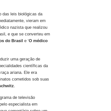
o das leis biológicas da
mediatamente, vieram em
édico nazista que realizou
asil, e que se converteu em
os do Brasil
e ‘
O médico
duzir uma geração de
cialidades científicas da
raça ariana. Ele era
inatos cometidos sob suas
schwitz
.
ograma de televisão
pelo especialista em
breve comentário sobre um