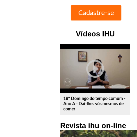
Vídeos IHU
play_circle_outline
18º Domingo do tempo comum -
Ano A - Dai-lhes vós mesmos de
comer
Revista ihu on-line