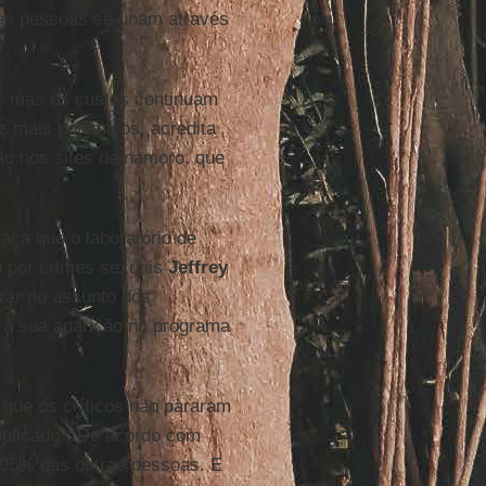
sas pessoas se unam através
, mas os custos continuam
ez mais polêmicos, acredita
ão nos sites de namoro, que
aca que o laboratório de
o por crimes sexuais
Jeffrey
rar no assunto dos
 à sua aparição no programa
que os críticos não pararam
plicado”. De acordo com
 95% das outras pessoas. E