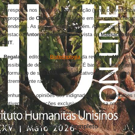
A resposta nos meios de comunicação (tanto convenciona
à proposta de
Church
foi imediata e em sua maioria nega
ofenderam. As pessoas trans também. Assim como alguns 
destacou
Antonio
Regalado
na revista do
Massachusett
MIT
.
Regalado
, editor de
Biotecnologia
da revista do
MIT
, dis
possibilidade de que isto funcione. É basicamente eugeni
informação de seu
DNA
a um aplicativo de namoro, que p
extremamente racista.
Nenhuma das opiniões dos indignados deu mais detalhes s
obtivemos informações exclusivas sobre essa nova empr
que sai do laboratório de
Church
.
Encontros por genoma completo