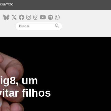
CONTATO
search
ig8, um
tar filhos