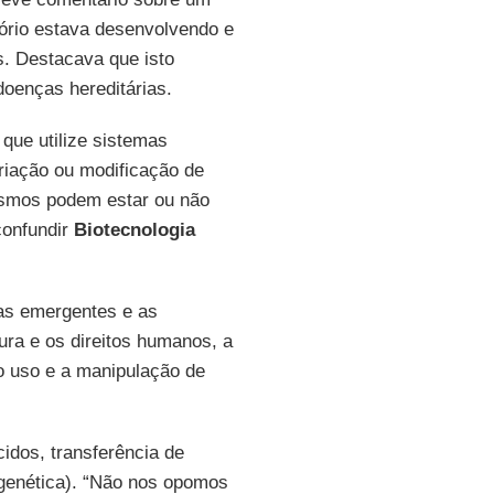
tório estava desenvolvendo e
s. Destacava que isto
doenças hereditárias.
 que utilize sistemas
riação ou modificação de
ismos podem estar ou não
confundir
Biotecnologia
ias emergentes e as
tura e os direitos humanos, a
o uso e a manipulação de
cidos, transferência de
genética). “Não nos opomos