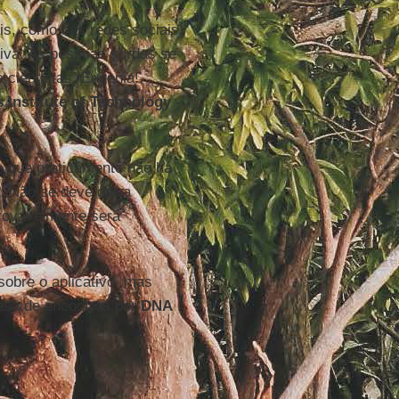
is, como nas redes sociais)
tiva. As pessoas surdas se
cientistas. Eugenia!,
s
Institute
of Technology
-
se que praticamente não há
a. Não se deve dar a
rovavelmente será
obre o aplicativo, mas
esa de encontros por
DNA