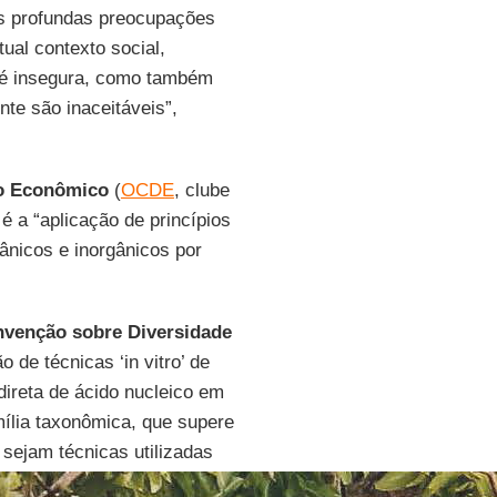
os profundas preocupações
al contexto social,
e é insegura, como também
te são inaceitáveis”,
to Econômico
(
OCDE
, clube
é a “aplicação de princípios
ânicos e inorgânicos por
nvenção sobre Diversidade
 de técnicas ‘in vitro’ de
direta de ácido nucleico em
mília taxonômica, que supere
 sejam técnicas utilizadas