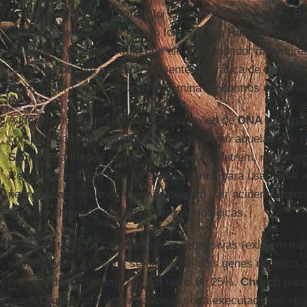
A startup, chamada
Digid8
, foi criada em setembro por
Ba
se descreve como “tecnólogo formado em
Harvard
(Estad
educador”.
Church
afirma que ele é cofundador da empres
nome em
D8
, um conceito presente na prática de usar a i
objetivo será o que
Church
denomina “encontros do geno
A ideia consiste em utilizar comparações de
DNA
para gar
compartilham uma mutação genética, como aquelas que 
Sachs
ou a fibrose cística, nunca se encontrem, namorem
Regalado, existem três tipos de usuários para usar esse a
neonazistas, usuários que não querem sair acidentalmen
hackers chineses que criam armas biológicas.
Com tais tipos de características recessivas (existem mil
desenvolvem a doença se herdarem dois genes de risco, u
probabilidade costuma ser em torno de 25%.
Church
garan
que o
Digid8
está desenvolvendo seria executado em seg