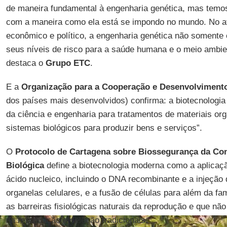
de maneira fundamental à engenharia genética, mas tem
com a maneira como ela está se impondo no mundo. No atu
econômico e político, a engenharia genética não soment
seus níveis de risco para a saúde humana e o meio ambien
destaca o
Grupo ETC
.
E a
Organização para a Cooperação e Desenvolvimen
dos países mais desenvolvidos) confirma: a biotecnologia 
da ciência e engenharia para tratamentos de materiais org
sistemas biológicos para produzir bens e serviços”.
O
Protocolo de Cartagena
sobre Biossegurança da Co
Biológica
define a biotecnologia moderna como a aplicação
ácido nucleico, incluindo o DNA recombinante e a injeção 
organelas celulares, e a fusão de células para além da fa
as barreiras fisiológicas naturais da reprodução e que não
na reprodução e seleção tradicionais.