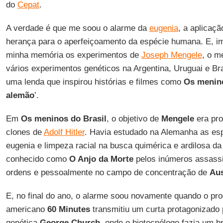
do
Cepat
.
A verdade é que me soou o alarme da
eugenia
, a aplicaçã
herança para o aperfeiçoamento da espécie humana. E, i
minha memória os experimentos de
Joseph Mengele
, o m
vários experimentos genéticos na Argentina, Uruguai e Br
uma lenda que inspirou histórias e filmes como
Os menin
alemão
’.
Em
Os meninos do Brasil
, o objetivo de
Mengele
era pro
clones de
Adolf Hitler
. Havia estudado na Alemanha as espe
eugenia e limpeza racial na busca quimérica e ardilosa da 
conhecido como
O Anjo da Morte
pelos inúmeros assass
ordens e pessoalmente no campo de concentração de
Au
E, no final do ano, o alarme soou novamente quando o pr
americano
60 Minutes
transmitiu um curta protagonizado 
genética
George Church
, onde o biotecnólogo fazia um 