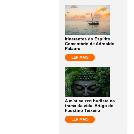
Itinerantes do Espírito.
Comentário de Adroaldo
Palaoro
LER MAIS
A mística zen budista na
trama da vida. Artigo de
Faustino Teixeira
LER MAIS