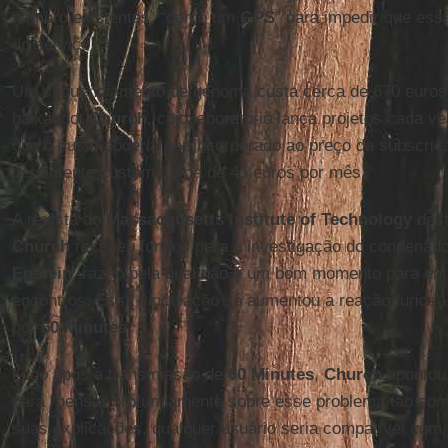
namoro existentes, “como um
GPS
” para impedir que es
do serviço.
Um sequenciamento de genoma custa cerca de 670 euros
baixando.
Church
, cujo laboratório lança projetos cada v
que o custo poderia ser incorporado ao preço da subscriç
geralmente custam cerca de 45 euros por mês.
A revista do
Massachusetts Institute of Technology
dest
Church
recebeu fundos para a investigação do condenad
Epstein
, razão pela qual não é um bom momento para ent
encontros. Essa vinculação só aumentou a reação furiosa
por
60 Minutes
.
Logo após a transmissão de
60 Minutes
,
Church
apontou 
para “pensar profundamente sobre esse problema tão com
suas explicações, qualquer usuário seria compatível com