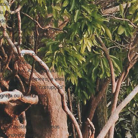
atólicos realmente "partem"
da fé? Acho que não. E
nde uma unidade profunda,
reconhecer. Talvez porque,
 o outro (e também a nós
ricaturada. Assim,
tólicos porque colocam suas
em contestando aos
óprio Deus. Afinal, ambos
eus seja o primeiro, e eles
uma "perda", uma "corrupção"
Igreja
ou pela fé das
plano ecumênico, que
io, é mostrar, nos termos
que indiretamente