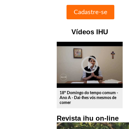
Vídeos IHU
play_circle_outline
18º Domingo do tempo comum -
Ano A - Dai-lhes vós mesmos de
comer
Revista ihu on-line