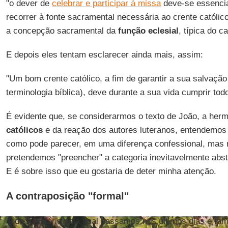
"o dever de
celebrar e participar à missa
deve-se essenci
recorrer à fonte sacramental necessária ao crente católic
a concepção sacramental da
função
eclesial
, típica do c
E depois eles tentam esclarecer ainda mais, assim:
"Um bom crente católico, a fim de garantir a sua salvaçã
terminologia bíblica), deve durante a sua vida cumprir to
É evidente que, se considerarmos o texto de João, a her
católicos
e da reação dos autores luteranos, entendemos 
como pode parecer, em uma diferença confessional, mas
pretendemos "preencher" a categoria inevitavelmente abst
E é sobre isso que eu gostaria de deter minha atenção.
A contraposição "formal"
Toda a história pela qual passamos nos últimos dias e 