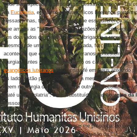
pode ser explicada a partir disso: dessa "diferença". Os c
da
Eucaristia
, enquanto os evangélicos luteranos partem 
nessas linhas, tento demonstrar que essa diferença esco
que ambas as "partes", por boas razões, não conseguem 
nos dois lados da "frente", fomos obrigados a representar
mesmos) de uma maneira exasperada, forçada e quase ca
aconteceu que os evangélicos luteranos contestem os ca
liturgias "antes de Deus", enquanto os católicos respond
evangélicos luteranos
colocar sua fé em Deus antes do pr
os lados estão preocupados com a mesma instância: que D
veem na liturgia de um e na fé do outro um "obstáculo", 
e até uma "idolatria". Deus substituído pelas
liturgias da 
pessoas.
No entanto, neste caso, eu não quero refletir sobre esse 
também seria interessante. O que me preocupa, ao contrár
mais clássicos do catolicismo, que a visão da Eucaristia 