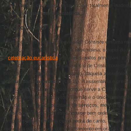
até por bispos distraídos, essa visão é totalmente inadeq
experiência sacramental católica
.
O novo modelo
No que consiste, então, a novidade? Consiste em uma ma
presença de Cristo, a função da assembleia, o papel do mi
A
celebração eucarística
tem dois sujeitos principais: o 
assembleia convocada. O sacerdócio de Cristo correspo
próprio de cada batizado e, portanto, daquela assembleia
"
comunidade sacerdotal
" (LG 11). A assembleia é presid
cujo sacerdócio é ministerial porque serve a Cristo e serve
dos dois verdadeiros sujeitos. Ele não é o único ministro
servida por uma multiplicidade de serviços, mesmo que se
ministro ordenado. Toda essa "equipe bem ordenada", edif
torno da pedra entendida como pedra de canto, compartilh
escuta da palavra e no compartilhamento em oração do úni