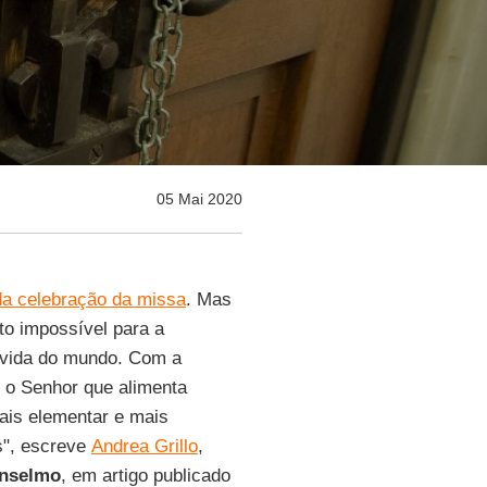
05 Mai 2020
da celebração da missa
. Mas
to impossível para a
 vida do mundo. Com a
s o Senhor que alimenta
ais elementar e mais
s", escreve
Andrea Grillo
,
Anselmo
, em artigo publicado