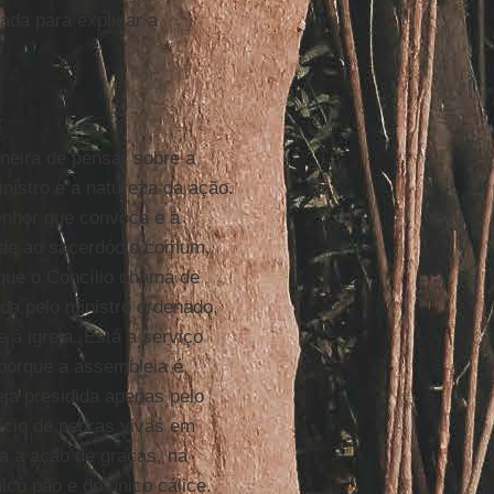
uada para explicar a
neira de pensar sobre a
nistro e a natureza da ação.
Senhor que convoca e a
nde ao sacerdócio comum,
 que o Concílio chama de
ida pelo ministro ordenado,
 à igreja. Está a serviço
, porque a assembleia é
ja presidida apenas pelo
ício de pedras vivas em
a a ação de graças, na
co pão e do único cálice.