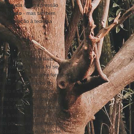
onsiderada uma expressão
de Trento
- mas também
é em relação à teologia
ma de tudo, eu diria duas
rtir da Idade Média foi se
sacramento - quase uma forma
um
res
- aos cuidados do
Cristo e, ao se comungar
na qual a ação ritual e a fé
ca o sujeito do lado de fora
tui a visão de que o
da por alguns católicos, por
tico interessado e, às vezes,