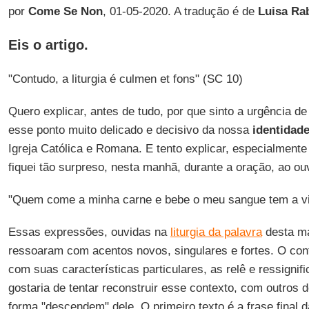
por
Come Se Non
, 01-05-2020. A tradução é de
Luisa Rab
Eis o artigo.
"Contudo, a liturgia é culmen et fons" (SC 10)
Quero explicar, antes de tudo, por que sinto a urgência de
esse ponto muito delicado e decisivo da nossa
identidade
Igreja Católica e Romana. E tento explicar, especialmen
fiquei tão surpreso, nesta manhã, durante a oração, ao ouv
"Quem come a minha carne e bebe o meu sangue tem a vi
Essas expressões, ouvidas na
liturgia da palavra
desta ma
ressoaram com acentos novos, singulares e fortes. O con
com suas características particulares, as relê e ressigni
gostaria de tentar reconstruir esse contexto, com outros 
forma "descendem" dele. O primeiro texto é a frase final d