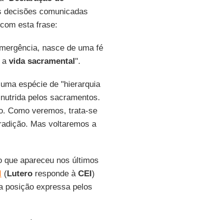
as decisões comunicadas
 com esta frase:
 emergência, nasce de uma fé
r a
vida sacramental
".
 uma espécie de "hierarquia
 é nutrida pelos sacramentos.
ço. Como veremos, trata-se
tradição. Mas voltaremos a
o que apareceu nos últimos
I
(
Lutero
responde à
CEI
)
 a posição expressa pelos