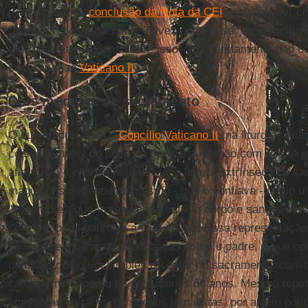
transparece da
conclusão da Nota da CEI
não pode ser c
"clássica" do catolicismo. Talvez poderia ser do
Concílio 
teria algumas dúvidas sobre isso - mas certamente não o 
sucessiva ao
Vaticano II
.
Dois modelos de sacramento
O que mudou, com o
Concílio Vaticano II
, na liturgia? Aci
coisas: o papel do povo de Deus e a relação com a fé. A pa
afirmando – e ainda resiste - uma leitura extrínseca do 
mágico-instrumental do mesmo - que o confiava - como 
"sacerdote", que "tornava presente" o corpo e sangue de 
com ele, o fiel ganhava a vida eterna. Essa representação, 
são quase totalmente deslocadas sobre o padre, e que colo
da ação, como um simples receptor do sacramento, consti
catolicismo superou há pelo menos 60 anos. Mesmo repeti
emissoras de rádio, por alguns jornalistas, por algum polí