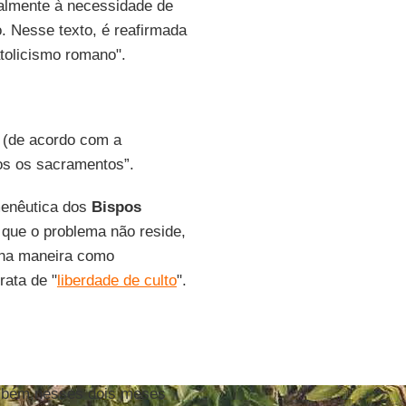
almente à necessidade de
o. Nesse texto, é reafirmada
atolicismo romano".
o (de acordo com a
dos os sacramentos”.
menêutica dos
Bispos
que o problema não reside,
 na maneira como
rata de "
liberdade de culto
".
também nesses dois meses